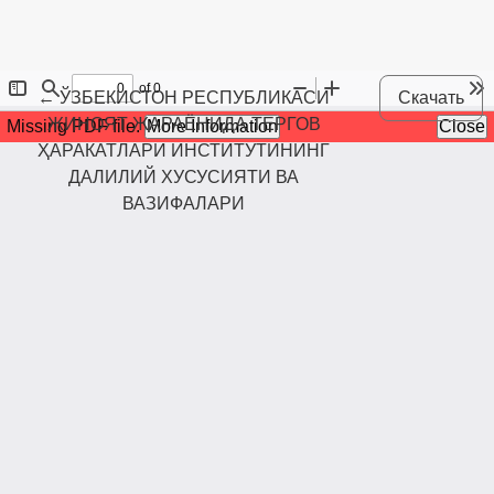
Maqola tafsilotlariga qaytish
←
ЎЗБЕКИСТОН РЕСПУБЛИКАСИ
Скачать
ЖИНОЯТ ЖАРАЁНИДА ТЕРГОВ
ҲАРАКАТЛАРИ ИНСТИТУТИНИНГ
ДАЛИЛИЙ ХУСУСИЯТИ ВА
ВАЗИФАЛАРИ