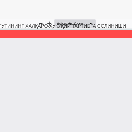
УТИНИНГ ХАЛҚАРО-ҲУҚУҚИЙ ТАРТИБГА СОЛИНИШИ