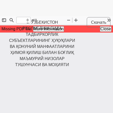
Maqola tafsilotlariga qaytish
←
ЎЗБЕКИСТОН
Скачать
РЕСПУБЛИКАСИДА
ТАДБИРКОРЛИК
СУБЪЕКТЛАРИНИНГ ҲУҚУҚЛАРИ
ВА ҚОНУНИЙ МАНФААТЛАРИНИ
ҲИМОЯ ҚИЛИШ БИЛАН БОҒЛИҚ
МАЪМУРИЙ НИЗОЛАР
ТУШУНЧАСИ ВА МОҲИЯТИ