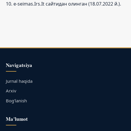
10. e-seimas.Irs.It сайтидан олинган (18.07.2022 й.).
Navigatsiya
Jurnal haqida
Arxiv
Bog‘lanish
Ma'lumot