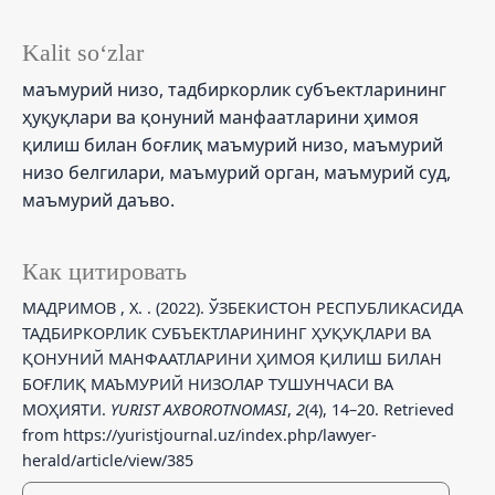
Kalit so‘zlar
маъмурий низо, тадбиркорлик субъектларининг
ҳуқуқлари ва қонуний манфаатларини ҳимоя
қилиш билан боғлиқ маъмурий низо, маъмурий
низо белгилари, маъмурий орган, маъмурий суд,
маъмурий даъво.
Как цитировать
МАДРИМОВ , Х. . (2022). ЎЗБЕКИСТОН РЕСПУБЛИКАСИДА
ТАДБИРКОРЛИК СУБЪЕКТЛАРИНИНГ ҲУҚУҚЛАРИ ВА
ҚОНУНИЙ МАНФААТЛАРИНИ ҲИМОЯ ҚИЛИШ БИЛАН
БОҒЛИҚ МАЪМУРИЙ НИЗОЛАР ТУШУНЧАСИ ВА
МОҲИЯТИ.
YURIST AXBOROTNOMASI
,
2
(4), 14–20. Retrieved
from https://yuristjournal.uz/index.php/lawyer-
herald/article/view/385