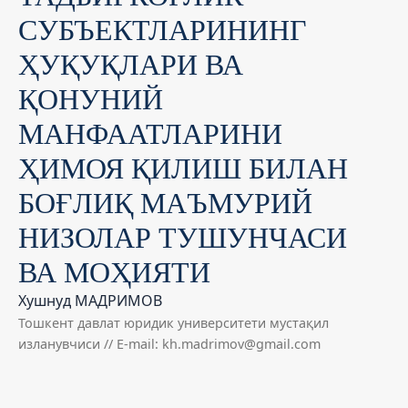
СУБЪЕКТЛАРИНИНГ
ҲУҚУҚЛАРИ ВА
ҚОНУНИЙ
МАНФААТЛАРИНИ
ҲИМОЯ ҚИЛИШ БИЛАН
БОҒЛИҚ МАЪМУРИЙ
НИЗОЛАР ТУШУНЧАСИ
ВА МОҲИЯТИ
Хушнуд МАДРИМОВ
Тошкент давлат юридик университети мустақил
изланувчиси // E-mail: kh.madrimov@gmail.com