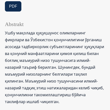
PDF
Abstrakt
Ушбу мақолада ҳуқуқшунос олимларнинг
фикрлари ва Ўзбекистон қонунчилигини ўрганиш
асосида тадбиркорлик субъектларининг ҳуқуқлари
ва қонуний манфаатларини ҳимоя қилиш билан
боғлиқ маъмурий низо тушунчасига илмий-
назарий таъриф берилган. Шунингдек, бундай
маъмурий низоларнинг белгилари таҳлил
қилинган. Маъмурий низо тушунчасини илмий-
назарий тадқиқ этиш натижаларидан келиб чиқиб,
қонунчиликни такомиллаштириш бўйича
таклифлар ишлаб чиқилган.