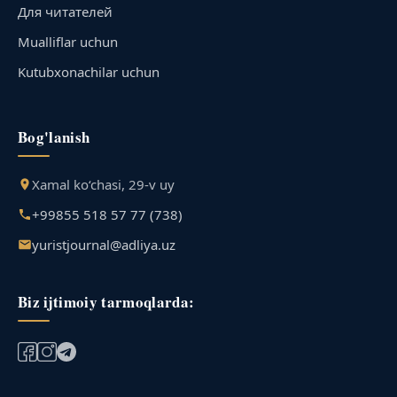
Для читателей
Mualliflar uchun
Kutubxonachilar uchun
Bog'lanish
Xamal ko‘chasi, 29-v uy
+99855 518 57 77 (738)
yuristjournal@adliya.uz
Biz ijtimoiy tarmoqlarda: