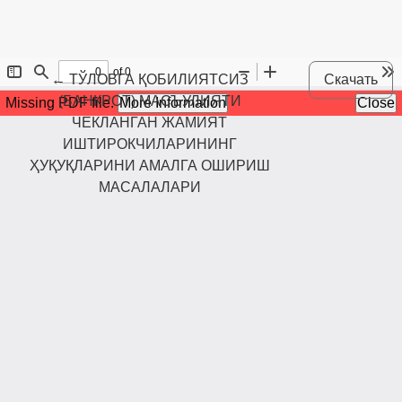
Maqola tafsilotlariga qaytish
←
ТЎЛОВГА ҚОБИЛИЯТСИЗ
Скачать
(БАНКРОТ) МАСЪУЛИЯТИ
ЧЕКЛАНГАН ЖАМИЯТ
ИШТИРОКЧИЛАРИНИНГ
ҲУҚУҚЛАРИНИ АМАЛГА ОШИРИШ
МАСАЛАЛАРИ