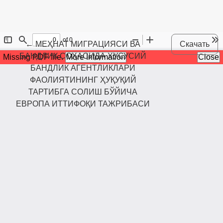
Maqola tafsilotlariga qaytish
←
МЕҲНАТ МИГРАЦИЯСИ ВА
Скачать
БАНДЛИК СОҲАСИДА ХУСУСИЙ
БАНДЛИК АГЕНТЛИКЛАРИ
ФАОЛИЯТИНИНГ ҲУҚУҚИЙ
ТАРТИБГА СОЛИШ БЎЙИЧА
ЕВРОПА ИТТИФОҚИ ТАЖРИБАСИ