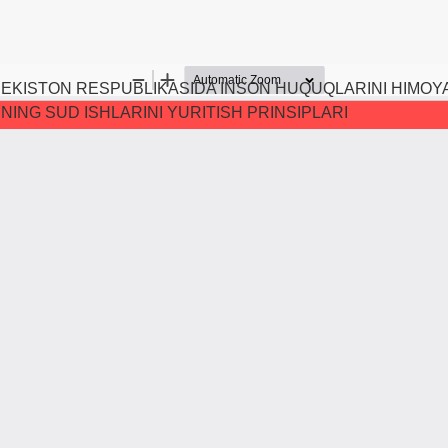
EKISTON RESPUBLIKASIDA INSON HUQUQLARINI HIMOYA 
ING SUD ISHLARINI YURITISH PRINSIPLARI