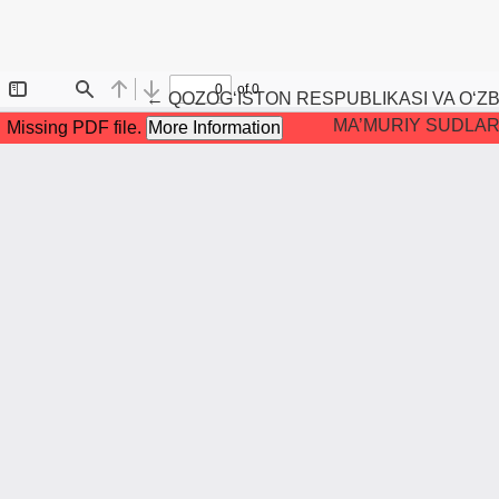
Maqola tafsilotlariga qaytish
←
QOZOG‘ISTON RESPUBLIKASI VA O‘ZB
MA’MURIY SUDLARN