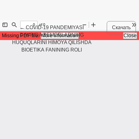
Maqola tafsilotlariga qaytish
←
COVID-19 PANDEMIYASI
Скачать
DAVRIDA BEMORLARNING
HUQUQLARINI HIMOYA QILISHDA
BIOETIKА FANINING ROLI