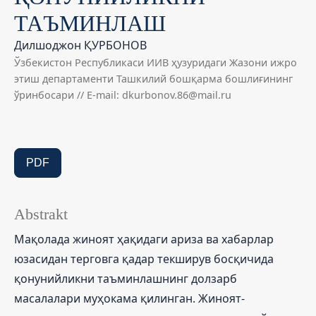
ТАЪМИНЛАШ
Дилшоджон ҚУРБОНОВ
Ўзбекистон Республикаси ИИВ ҳузуридаги Жазони ижро
этиш департаменти Ташкилий бошқарма бошлиғининг
ўринбосари // E-mail: dkurbonov.86@mail.ru
PDF
Abstrakt
Мақолада жиноят ҳақидаги ариза ва хабарлар
юзасидан терговга қадар текширув босқичида
қонунийликни таъминлашнинг долзарб
масалалари муҳокама қилинган. Жиноят-