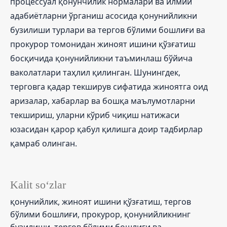
процессуал қонунчилик нормалари ва илмий
адабиётларни ўрганиш асосида қонунийликни
бузилиши турлари ва тергов бўлими бошлиғи ва
прокурор томонидан жиноят ишини қўзғатиш
босқичида қонунийликни таъминлаш бўйича
ваколатлари таҳлил қилинган. Шунингдек,
терговга қадар текширув сифатида жиноятга оид
аризалар, хабарлар ва бошқа маълумотларни
текшириш, уларни кўриб чиқиш натижаси
юзасидан қарор қабул қилишга доир тадбирлар
қамраб олинган.
Kalit so‘zlar
қонунийлик, жиноят ишини қўзғатиш, тергов
бўлими бошлиғи, прокурор, қонунийликнинг
бузилиши, тергов бўлими бошлиғи ва