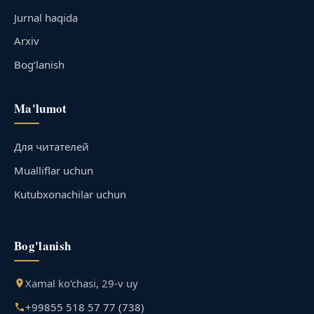
Jurnal haqida
Arxiv
Bog‘lanish
Ma'lumot
Для читателей
Mualliflar uchun
Kutubxonachilar uchun
Bog'lanish
Xamal ko‘chasi, 29-v uy
+99855 518 57 77 (738)