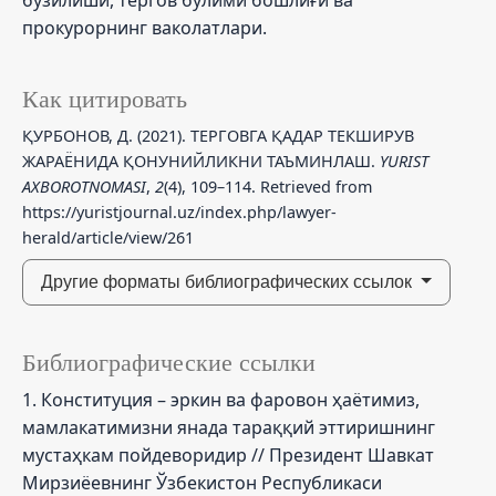
прокурорнинг ваколатлари.
Как цитировать
ҚУРБОНОВ, Д. (2021). ТЕРГОВГА ҚАДАР ТЕКШИРУВ
ЖАРАЁНИДА ҚОНУНИЙЛИКНИ ТАЪМИНЛАШ.
YURIST
AXBOROTNOMASI
,
2
(4), 109–114. Retrieved from
https://yuristjournal.uz/index.php/lawyer-
herald/article/view/261
Другие форматы библиографических ссылок
Библиографические ссылки
1. Конституция – эркин ва фаровон ҳаётимиз,
мамлакатимизни янада тараққий эттиришнинг
мустаҳкам пойдеворидир // Президент Шавкат
Мирзиёевнинг Ўзбекистон Республикаси