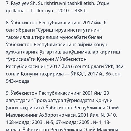
7. Fayziyev Sh. Surishtiruvni tashkil etish. O’quv
qo’llama. – Т.: Ilm ziyo. - 2010. – 338 b.
8. Ўзбекистон Республикасининг 2017 йил 6
сентябрдаги “Суриштирув институтининг
такомиллаштирилиши муносабати билан
Ўзбекистон Республикасининг айрим қонун
ҳужжатларига ўзгартиш ва қўшимчалар киритиш
тўғрисида”ги Қонуни // Ўзбекистон
Республикасининг 2017 йил 6 сентябрдаги ЎРҚ-442-
сонли Қонуни таҳририда — ЎРҚҲТ, 2017 й., 36-сон,
943-модда
9. Ўзбекистон Республикасининг 2001 йил 29
августдаги “Прокуратура тўғрисида”ги Қонуни
(янги таҳрири) // Ўзбекистон Республикаси Олий
Мажлисининг Ахборотномаси, 2001 йил, № 9-10,
168-модда; 2003., №5, 67-модда; 2005., № 1, 18-
модда; Ўзбекистон Республикаси Олий Мажлиси