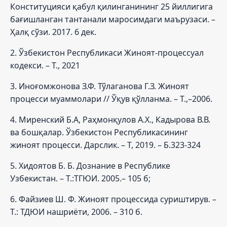
Конституцияси қабул қилинганининг 25 йиллигига
бағишланган тантанали маросимдаги маърузаси. –
Ҳалқ сўзи. 2017. 6 дек.
2. Ўзбекистон Республикаси Жиноят-процессуал
кодекси. – Т., 2021
3. Иноғомжонова З.Ф. Тўлаганова Г.З. Жиноят
процесси муаммолари // Ўқув қўлланма. – Т.,–2006.
4. Миренский Б.А, Раҳмонқулов А.Х., Кадырова В.В.
ва бошқалар. Ўзбекистон Республикасининг
жиноят процесси. Дарслик. – Т, 2019. – Б.323-324
5. Хидоятов Б. Б. Дознание в Республике
Узбекистан. – Т.:ТГЮИ. 2005.– 105 б;
6. Файзиев Ш. Ф. Жиноят процессида суриштирув. –
Т.: ТДЮИ нашриёти, 2006. – 310 б.