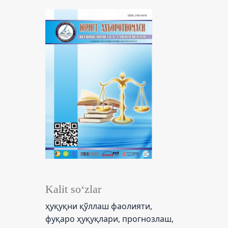
Kalit so‘zlar
ҳуқуқни қўллаш фаолияти,
фуқаро ҳуқуқлари, прогнозлаш,