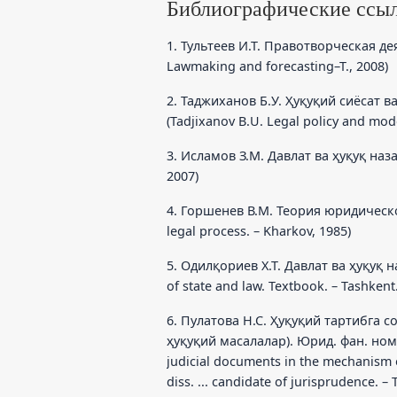
Библиографические ссы
1. Тультеев И.Т. Правотворческая дея
Lawmaking and forecasting–T., 2008)
2. Таджиханов Б.У. Ҳуқуқий сиёсат в
(Tadjixanov B.U. Legal policy and mode
3. Исламов З.М. Давлат ва ҳуқуқ назари
2007)
4. Горшенев В.М. Теория юридическо
legal process. – Kharkov, 1985)
5. Oдилқориев X.T. Давлат ва ҳуқуқ н
of state and law. Textbook. – Tashkent.
6. Пулатова Н.С. Ҳуқуқий тартибга
ҳуқуқий масалалар). Юрид. фан. номз. д
judicial documents in the mechanism of
diss. ... candidate of jurisprudence. – T