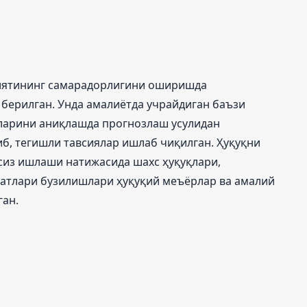
иятининг самарадорлигини оширишда
берилган. Унда амалиётда учрайдиган баъзи
ларини аниқлашда прогнозлаш усулидан
б, тегишли тавсиялар ишлаб чиқилган. Ҳуқуқни
сиз ишлаши натижасида шахс ҳуқуқлари,
атлари бузилишлари ҳуқуқий меъёрлар ва амалий
ган.