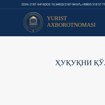
ISSN 2181-9416
DOI: 10.34920/2187-9416
+99855 518 57 77
YURIST
AXBOROTNOMASI
ҲУҚУҚНИ ҚЎ