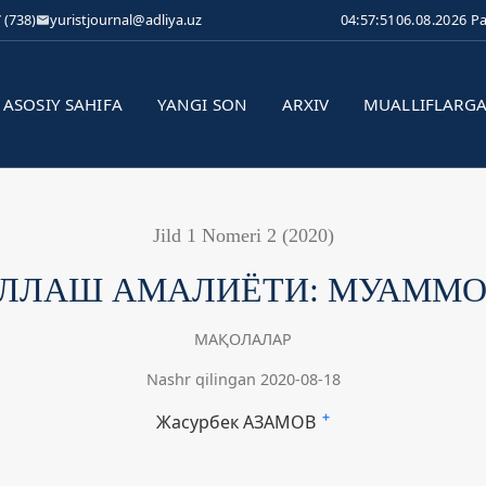
 (738)
yuristjournal@adliya.uz
04:57:51
06.08.2026 P
ASOSIY SAHIFA
YANGI SON
ARXIV
MUALLIFLARG
Jild 1 Nomeri 2 (2020)
ЛЛАШ АМАЛИЁТИ: МУАММО
МАҚОЛАЛАР
Nashr qilingan 2020-08-18
Жасурбек АЗАМОВ
+