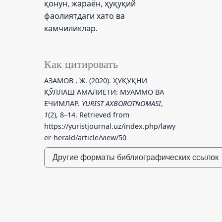
қонун, жараён, ҳуқуқий
фаолиятдаги хато ва
камчиликлар.
Как цитировать
АЗАМОВ , Ж. (2020). ҲУҚУҚНИ
ҚЎЛЛАШ АМАЛИЁТИ: МУАММО ВА
ЕЧИМЛАР.
YURIST AXBOROTNOMASI
,
1
(2), 8–14. Retrieved from
https://yuristjournal.uz/index.php/lawy
er-herald/article/view/50
Другие форматы библиографических ссылок