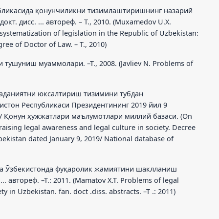
публикасида қонунчиликни тизимлаштиришнинг назарий
т. дисс. ... автореф. – Т., 2010. (Muxamedov U.X.
systematization of legislation in the Republic of Uzbekistan:
gree of Doctor of Law. – T., 2010)
 тушуниш муаммолари. –Т., 2008. (Javliev N. Problems of
маданиятни юксалтириш тизимини тубдан
истон Республикаси Президентининг 2019 йил 9
/ Қонун ҳужжатлари маълумотлари миллий базаси. (On
aising legal awareness and legal culture in society. Decree
bekistan dated January 9, 2019/ National database of
 ва Ўзбекистонда фуқаролик жамиятини шаклланиш
. автореф. –Т.: 2011. (Mamatov X.T. Problems of legal
ty in Uzbekistan. fan. doct .diss. abstracts. –T .: 2011)