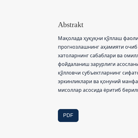
Abstrakt
Мақолада ҳуқуқни қўллаш фаол
прогнозлашнинг аҳамияти очиб 
хатоларнинг сабаблари ва омил
фойдаланиш зарурлиги асослани
қўлловчи субъектларнинг сифат
эркинликлари ва қонуний манфа
мисоллар асосида ёритиб берил
PDF