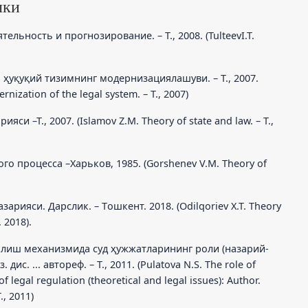
лки
тельность и прогнозирование. – Т., 2008. (TulteevI.T.
а ҳуқуқий тизимнинг модернизациялашуви. – Т., 2007.
rnization of the legal system. – T., 2007)
яси –Т., 2007. (Islamov Z.M. Theory of state and law. – T.,
го процесса –Харьков, 1985. (Gorshenev V.M. Theory of
азарияси. Дарслик. – Tошкент. 2018. (Odilqoriev X.T. Theory
 2018).
 солиш механизмида суд ҳужжатларининг роли (назарий-
ис. ... автореф. – Т., 2011. (Pulatova N.S. The role of
 legal regulation (theoretical and legal issues): Author.
., 2011)