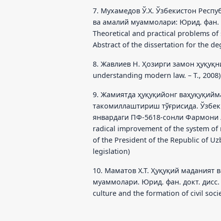
7. Мухамедов Ў.Х. Ўзбекистон Рес
ва амалий муаммолари: Юрид. фан. док
Theoretical and practical problems of 
Abstract of the dissertation for the de
8. Жавлиев Н. Ҳозирги замон ҳуқуқни
understanding modern law. – T., 2008)
9. Жамиятда ҳуқуқийонг ваҳуқуқий
такомиллаштириш тўғрисида. Ўзбек
январдаги ПФ-5618-сонли Фармони 
radical improvement of the system of r
of the President of the Republic of Uz
legislation)
10. Маматов Х.Т. Ҳуқуқий маданият
муаммолари. Юрид. фан. докт. дисс. ..
culture and the formation of civil socie