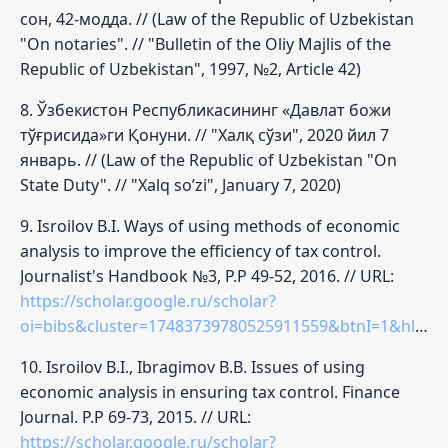
сон, 42-модда. // (Law of the Republic of Uzbekistan
"On notaries". // "Bulletin of the Oliy Majlis of the
Republic of Uzbekistan", 1997, №2, Article 42)
8. Ўзбекистон Республикасининг «Давлат божи
тўғрисида»ги Қонуни. // "Халқ сўзи", 2020 йил 7
январь. // (Law of the Republic of Uzbekistan "On
State Duty". // "Xalq so’zi", January 7, 2020)
9. Isroilov B.I. Ways of using methods of economic
analysis to improve the efficiency of tax control.
Journalist's Handbook №3, P.P 49-52, 2016. // URL:
https://scholar.google.ru/scholar?
oi=bibs&cluster=17483739780525911559&btnI=1&hl=ru
10. Isroilov B.I., Ibragimov B.B. Issues of using
economic analysis in ensuring tax control. Finance
Journal. P.P 69-73, 2015. // URL:
https://scholar.google.ru/scholar?