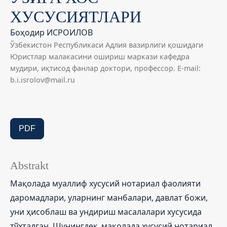
ХУСУСИЯТЛАРИ
Боҳодир ИСРОИЛОВ
Ўзбекистон Республикаси Адлия вазирлиги қошидаги
Юристлар малакасини ошириш маркази кафедра
мудири, иқтисод фанлар доктори, профессор. E-mail:
b.i.isrolov@mail.ru
PDF
Abstrakt
Мақолада муаллиф хусусий нотариал фаолияти
даромадлари, уларнинг манбалари, давлат божи,
уни ҳисоблаш ва ундириш масалалари хусусида
тўхталган. Шунингдек, мақолада хусусий нотариал