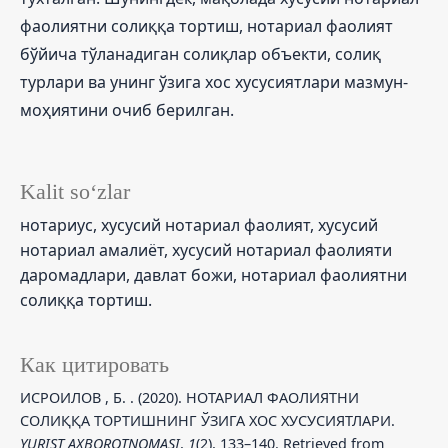
фаолиятни солиққа тортиш, нотариал фаолият
бўйича тўланадиган солиқлар объекти, солиқ
турлари ва унинг ўзига хос хусусиятлари мазмун-
моҳиятини очиб берилган.
Kalit so‘zlar
нотариус, хусусий нотариал фаолият, хусусий
нотариал амалиёт, хусусий нотариал фаолияти
даромадлари, давлат божи, нотариал фаолиятни
солиққа тортиш.
Как цитировать
ИСРОИЛОВ , Б. . (2020). НОТАРИАЛ ФАОЛИЯТНИ
СОЛИҚҚА ТОРТИШНИНГ ЎЗИГА ХОС ХУСУСИЯТЛАРИ.
YURIST AXBOROTNOMASI
,
1
(2), 133–140. Retrieved from