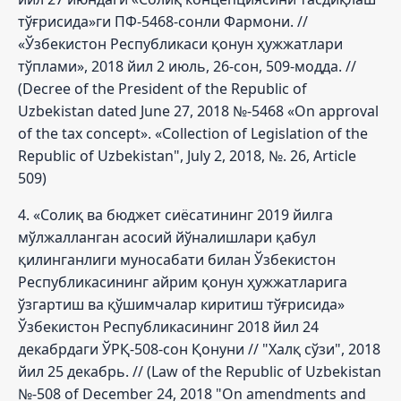
тўғрисида»ги ПФ-5468-сонли Фармони. //
«Ўзбекистон Республикаси қонун ҳужжатлари
тўплами», 2018 йил 2 июль, 26-сон, 509-модда. //
(Decree of the President of the Republic of
Uzbekistan dated June 27, 2018 №-5468 «On approval
of the tax concept». «Collection of Legislation of the
Republic of Uzbekistan", July 2, 2018, №. 26, Article
509)
4. «Солиқ ва бюджет сиёсатининг 2019 йилга
мўлжалланган асосий йўналишлари қабул
қилинганлиги муносабати билан Ўзбекистон
Республикасининг айрим қонун ҳужжатларига
ўзгартиш ва қўшимчалар киритиш тўғрисида»
Ўзбекистон Республикасининг 2018 йил 24
декабрдаги ЎРҚ-508-сон Қонуни // "Халқ сўзи", 2018
йил 25 декабрь. // (Law of the Republic of Uzbekistan
№-508 of December 24, 2018 "On amendments and