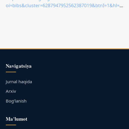
oi=bibs&cluster=6287947952562387019&btnI=1&hl=ru
Navigatsiya
Jurnal haqida
Arxiv
Bog‘lanish
Ma'lumot