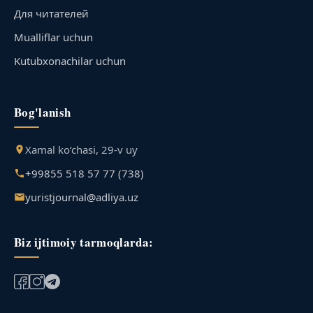
Для читателей
Mualliflar uchun
Kutubxonachilar uchun
Bog'lanish
Xamal ko‘chasi, 29-v uy
+99855 518 57 77 (738)
yuristjournal@adliya.uz
Biz ijtimoiy tarmoqlarda: