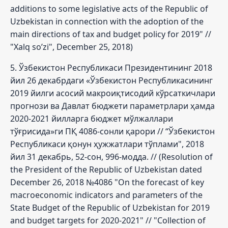
additions to some legislative acts of the Republic of
Uzbekistan in connection with the adoption of the
main directions of tax and budget policy for 2019" //
"Xalq so’zi", December 25, 2018)
5. Ўзбекистон Республикаси Президентининг 2018
йил 26 декабрдаги «Ўзбекистон Республикасининг
2019 йилги асосий макроиқтисодий кўрсаткичлари
прогнози ва Давлат бюджети параметрлари ҳамда
2020-2021 йилларга бюджет мўлжаллари
тўғрисида»ги ПҚ 4086-сонли қарори // “Ўзбекистон
Республикаси қонун ҳужжатлари тўплами", 2018
йил 31 декабрь, 52-сон, 996-модда. // (Resolution of
the President of the Republic of Uzbekistan dated
December 26, 2018 №4086 "On the forecast of key
macroeconomic indicators and parameters of the
State Budget of the Republic of Uzbekistan for 2019
and budget targets for 2020-2021" // "Collection of