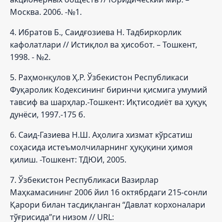
Москва. 2006. -№1.
4. Ибратов Б., Саидғозиева Н. Тадбиркорлик
кафолатлари // Истиқлол ва ҳисобот. – Тошкент,
1998. - №2.
5. Раҳмонқулов Ҳ.Р. Ўзбекистон Республикаси
Фуқаролик Кодексининг биринчи қисмига умумий
тавсиф ва шарҳлар.-Тошкент: Иқтисодиёт ва ҳуқуқ
дунёси, 1997.-175 б.
6. Саид-Газиева Н.Ш. Аҳолига хизмат кўрсатиш
соҳасида истеъмолчиларнинг ҳуқуқини ҳимоя
қилиш. -Тошкент: ТДЮИ, 2005.
7. Ўзбекистон Республикаси Вазирлар
Маҳкамасининг 2006 йил 16 октябрдаги 215-сонли
Қарори билан тасдиқланган “Давлат корхоналари
тўғрисида”ги низом // URL: