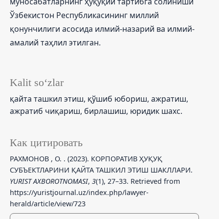
муносабатларнинг ҳуқуқий тартибга солиниши
Ўзбекистон Республикасининг миллий
қонунчилиги асосида илмий-назарий ва илмий-
амалий таҳлил этилган.
Kalit so‘zlar
қайта ташкил этиш, қўшиб юбориш, ажратиш,
ажратиб чиқариш, бирлашиш, юридик шахс.
Как цитировать
РАХМОНОВ , О. . (2023). КОРПОРАТИВ ҲУҚУҚ
СУБЪЕКТЛАРИНИ ҚАЙТА ТАШКИЛ ЭТИШ ШАКЛЛАРИ.
YURIST AXBOROTNOMASI
,
3
(1), 27–33. Retrieved from
https://yuristjournal.uz/index.php/lawyer-
herald/article/view/723