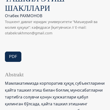
ШАКЛЛАРИ
Отабек РАХМОНОВ
Тошкент давлат юридик университети “Маъмурий ва
молия ҳуқуқи”: кафедраси ўқитувчиси // E-mail:
otabekrakhmon@gmail.com
PDF
Abstrakt
Мамлакатимизда корпоратив ҳуқуқ субъектларини
қайта ташкил этиш билан боғлиқ муносабатларни
тартибга солувчи қонун ҳужжатлари қабул
қилинган бўлсада, қайта ташкил этишнинг