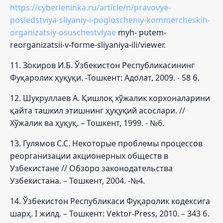
https://cyberleninka.ru/article/n/pravovye-
posledstviya-sliyaniy-i-pogloscheniy-kommercheskih-
organizatsiy-osuschestvlyae
myh- putem-
reorganizatsii-v-forme-sliyaniya-ili/viewer.
11. Зокиров И.Б. Ўзбекистон Республикасининг
Фуқаролик ҳуқуқи. -Тошкент: Адолат, 2009. - 58 б.
12. Шукруллаев А. Қишлоқ хўжалик корхоналарини
қайта ташкил этишнинг ҳуқуқий асослари. //
Хўжалик ва ҳуқуқ. – Тошкент, 1999. - №6.
13. Гулямов С.С. Некоторые проблемы процессов
реорганизации акционерных обществ в
Узбекистане // Обзоро законодательства
Узбекистана. – Тошкент, 2004. -№4.
14. Ўзбекистон Республикаси Фуқаролик кодексига
шарҳ. I жилд. – Тошкент: Vektor-Press, 2010. – 343 б.