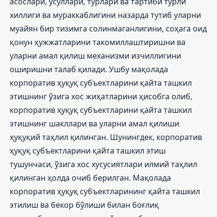
асослари, усуллари, турлари ва тартиби турли
хиллиги ва мураккаблигини назарда тутиб уларни
муайян бир тизимга солинмаганлигини, соҳага оид
қонун ҳужжатларини такомиллаштиришни ва
уларни амал қилиш механизми изчиллигини
оширишни талаб қилади. Ушбу мақолада
корпоратив ҳуқуқ субъектларини қайта ташкил
этишнинг ўзига хос жиҳатларини ҳисобга олиб,
корпоратив ҳуқуқ субъектларини қайта ташкил
этишнинг шакллари ва уларни амал қилиши
ҳуқуқий таҳлил қилинган. Шунингдек, корпоратив
ҳуқуқ субъектларини қайта ташкил этиш
тушунчаси, ўзига хос хусусиятлари илмий таҳлил
қилинган ҳолда очиб берилган. Мақолада
корпоратив ҳуқуқ субъектларининг қайта ташкил
этилиш ва бекор бўлиши билан боғлиқ