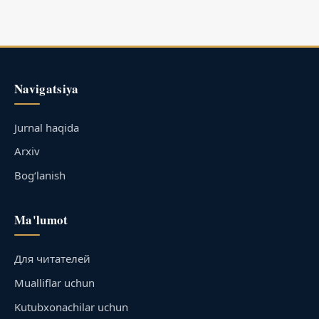
Navigatsiya
Jurnal haqida
Arxiv
Bog‘lanish
Ma'lumot
Для читателей
Mualliflar uchun
Kutubxonachilar uchun