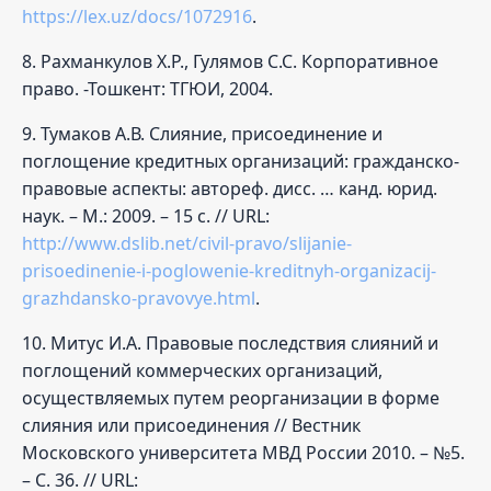
https://lex.uz/docs/1072916
.
8. Рахманкулов Х.Р., Гулямов С.С. Корпоративное
право. -Тошкент: ТГЮИ, 2004.
9. Тумаков А.В. Слияние, присоединение и
поглощение кредитных организаций: гражданско-
правовые аспекты: автореф. дисс. … канд. юрид.
наук. – М.: 2009. – 15 с. // URL:
http://www.dslib.net/civil-pravo/slijanie-
prisoedinenie-i-poglowenie-kreditnyh-organizacij-
grazhdansko-pravovye.html
.
10. Митус И.А. Правовые последствия слияний и
поглощений коммерческих организаций,
осуществляемых путем реорганизации в форме
слияния или присоединения // Вестник
Московского университета МВД России 2010. – №5.
– С. 36. // URL: