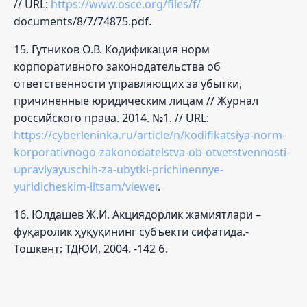
// URL:
https://www.osce.org/files/f/
documents/8/7/74875.pdf.
15. Гутников О.В. Кодификация норм
корпоративного законодательства об
ответственности управляющих за убытки,
причиненные юридическим лицам // Журнал
российского права. 2014. №1. // URL:
https://cyberleninka.ru/article/n/kodifikatsiya-norm-
korporativnogo-zakonodatelstva-ob-otvetstvennosti-
upravlyayuschih-za-ubytki-prichinennye-
yuridicheskim-litsam/viewer
.
16. Юлдашев Ж.И. Акциядорлик жамиятлари –
фуқаролик ҳуқуқининг субъекти сифатида.-
Тошкент: ТДЮИ, 2004. -142 б.