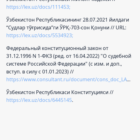
https://lex.uz/docs/111453;
Ўзбекистон Республикасининг 28.07.2021 йилдаги
“Судлар тўғрисида”ги ЎРҚ-703-сон Қонуни // URL:
https://lex.uz/docs/5534923;
Федеральный конституционный закон от
31.12.1996 N 1-ФКЗ (ред. от 16.04.2022) "О судебной
системе Российской Федерации" (с изм. и доп.,
вступ. в силу с 01.01.2023) //
https://www.consultant.ru/document/cons_doc_LAW_12834/;
Ўзбекистон Республикаси Конституцияси //
https://lex.uz/docs/6445145
.