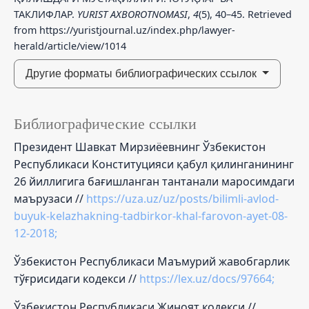
ТАКЛИФЛАР.
YURIST AXBOROTNOMASI
,
4
(5), 40–45. Retrieved
from https://yuristjournal.uz/index.php/lawyer-
herald/article/view/1014
Другие форматы библиографических ссылок
Библиографические ссылки
Президент Шавкат Мирзиёевнинг Ўзбекистон
Республикаси Конституцияси қабул қилинганининг
26 йиллигига бағишланган тантанали маросимдаги
маърузаси //
https://uza.uz/uz/posts/bilimli-avlod-
buyuk-kelazhakning-tadbirkor-khal-farovon-ayet-08-
12-2018;
Ўзбекистон Республикаси Маъмурий жавобгарлик
тўғрисидаги кодекси //
https://lex.uz/docs/97664;
Ўзбекистон Республикаси Жиноят кодекси //