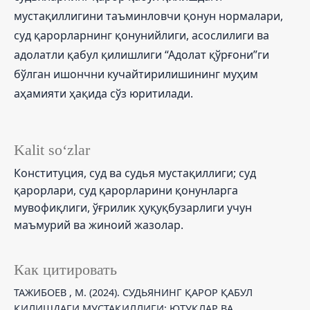
мустақиллигини таъминловчи қонун нормалари,
суд қарорларнинг қонунийлиги, асослилиги ва
адолатли қабул қилишлиги “Адолат қўрғони”ги
бўлган ишончни кучайтирилишининг муҳим
аҳамияти ҳақида сўз юритилади.
Kalit so‘zlar
Конституция, суд ва судья мустақиллиги; суд
қарорлари, суд қарорларини қонунларга
мувофиқлиги, ўғрилик ҳуқуқбузарлиги учун
маъмурий ва жиноий жазолар.
Как цитировать
ТАЖИБОЕВ , М. (2024). СУДЬЯНИНГ ҚАРОР ҚАБУЛ
ҚИЛИШДАГИ МУСТАҚИЛЛИГИ: ЮТУҚЛАР ВА