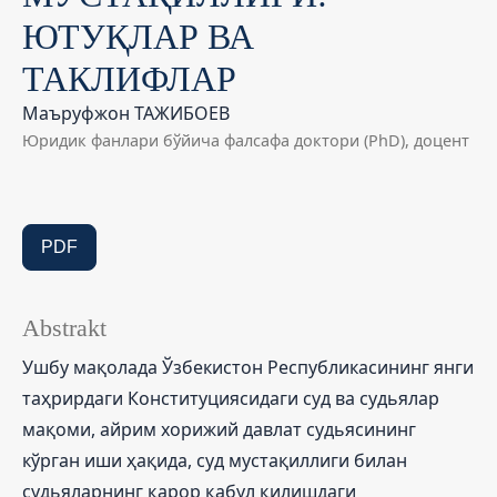
ЮТУҚЛАР ВА
ТАКЛИФЛАР
Маъруфжон ТАЖИБОЕВ
Юридик фанлари бўйича фалсафа доктори (PhD), доцент
PDF
Abstrakt
Ушбу мақолада Ўзбекистон Республикасининг янги
таҳрирдаги Конституциясидаги суд ва судьялар
мақоми, айрим хорижий давлат судьясининг
кўрган иши ҳақида, суд мустақиллиги билан
судьяларнинг қарор қабул қилишдаги