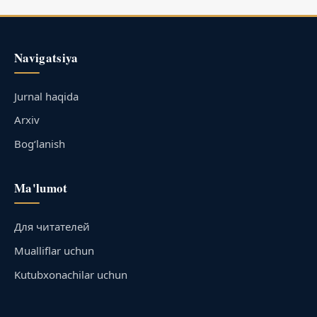
Navigatsiya
Jurnal haqida
Arxiv
Bog‘lanish
Ma'lumot
Для читателей
Mualliflar uchun
Kutubxonachilar uchun