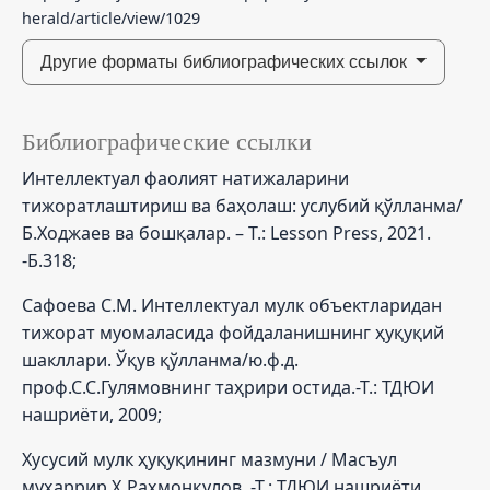
herald/article/view/1029
Другие форматы библиографических ссылок
Библиографические ссылки
Интеллектуал фаолият натижаларини
тижоратлаштириш ва баҳолаш: услубий қўлланма/
Б.Ходжаев ва бошқалар. – Т.: Lesson Press, 2021.
-Б.318;
Сафоева С.М. Интеллектуал мулк объектларидан
тижорат муомаласида фойдаланишнинг ҳуқуқий
шакллари. Ўқув қўлланма/ю.ф.д.
проф.С.С.Гулямовнинг таҳрири остида.-Т.: ТДЮИ
нашриёти, 2009;
Хусусий мулк ҳуқуқининг мазмуни / Масъул
муҳаррир Ҳ.Раҳмонқулов. -Т.: ТДЮИ нашриёти,