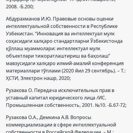
2008. -Б.200;
Абдурахманов И.Ю. Правовые основы оценки
интеллектуальной собственности в Республике
Узбекистан. “Инновация ва интеллектуал мулк
соҳасидаги халқаро стандартларни Ўзбекистонда
қўллаш муаммолари: интеллектуал мулк
объектлари тижоратлаштириш ва баҳолаш”
мавзусидаги халқаро илмий-амалий конференция
материаллари тўплами (2020 йил 29 сентябрь). – Т.:
ҲСТИ, Электрон нашр, 2020;
Рузакова О. Передача исключительных прав в
уставный капитал юридического лица /ИС.
Промышленная собственность, 2001. №10. -Б.67-72;
Рузакова О.А., Демкина А.В. Вопросы
коммерциализации в сфере интеллектуальной
собственности в Российской Федерации. – М.: