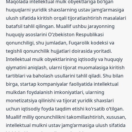
Maqolada intellektual mulk obyektlariga bo‘lgan
huquqlarni yuridik shaxslarning ustav jamg‘armasiga
ulush sifatida kiritish orqali tijoratlashtirish masalalari
batafsil tahlil qilingan. Muallif ushbu jarayonning
huquqiy asoslarini O‘zbekiston Respublikasi
qonunchiligi, shu jumladan, Fuqarolik kodeksi va
tegishli qonunchilik hujjatlari doirasida yoritadi.
Intellektual mulk obyektlarining iqtisodiy va huquqiy
qiymatini aniqlash, ularni tijorat muomalasiga kiritish
tartiblari va baholash usullarini tahlil qiladi. Shu bilan
birga, startap kompaniyalar faoliyatida intellektual
mulkdan foydalanish imkoniyatlari, ularning
monetizatsiya qilinishi va tijorat yuridik shaxslari
uchun iqtisodiy foyda taqdim etishi ko‘rsatib o‘tilgan.
Muallif milliy qonunchilikni takomillashtirish, xususan,
intellektual mulkni ustav jamg‘armasiga ulush sifatida