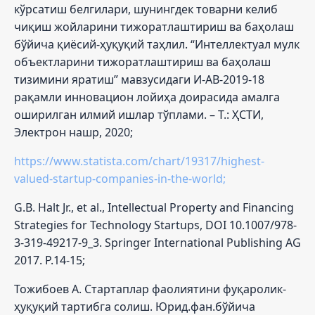
кўрсатиш белгилари, шунингдек товарни келиб
чиқиш жойларини тижоратлаштириш ва баҳолаш
бўйича қиёсий-ҳуқуқий таҳлил. “Интеллектуал мулк
объектларини тижоратлаштириш ва баҳолаш
тизимини яратиш” мавзусидаги И-АВ-2019-18
рақамли инновацион лойиҳа доирасида амалга
оширилган илмий ишлар тўплами. – Т.: ҲСТИ,
Электрон нашр, 2020;
https://www.statista.com/chart/19317/highest-
valued-startup-companies-in-the-world;
G.B. Halt Jr., et al., Intellectual Property and Financing
Strategies for Technology Startups, DOI 10.1007/978-
3-319-49217-9_3. Springer International Publishing AG
2017. P.14-15;
Тожибоев А. Стартаплар фаолиятини фуқаролик-
ҳуқуқий тартибга солиш. Юрид.фан.бўйича