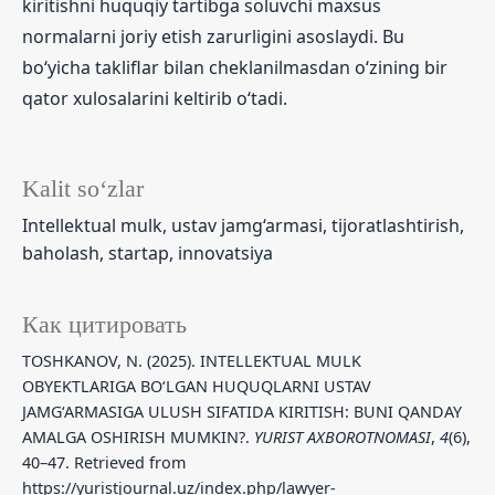
kiritishni huquqiy tartibga soluvchi maxsus
normalarni joriy etish zarurligini asoslaydi. Bu
bo‘yicha takliflar bilan cheklanilmasdan o‘zining bir
qator xulosalarini keltirib o‘tadi.
Kalit so‘zlar
Intellektual mulk, ustav jamg‘armasi, tijoratlashtirish,
baholash, startap, innovatsiya
Как цитировать
TOSHKANOV, N. (2025). INTELLEKTUAL MULK
OBYEKTLARIGA BO‘LGAN HUQUQLARNI USTAV
JAMG‘ARMASIGA ULUSH SIFATIDA KIRITISH: BUNI QANDAY
AMALGA OSHIRISH MUMKIN?.
YURIST AXBOROTNOMASI
,
4
(6),
40–47. Retrieved from
https://yuristjournal.uz/index.php/lawyer-