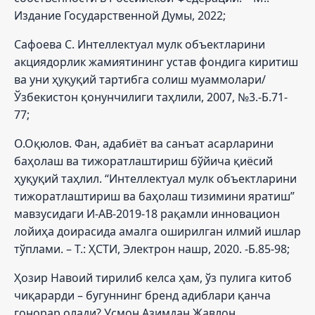
Издание Государственной Думы, 2022;
Сафоева С. Интеллектуал мулк объектларини
акциядорлик жамиятининг устав фондига киритиш
ва уни ҳуқуқий тартибга солиш муаммолари/
Ўзбекистон қонунчилиги таҳлили, 2007, №3.-Б.71-
77;
О.Оқюлов. Фан, адабиёт ва санъат асарларини
баҳолаш ва тижоратлаштириш бўйича қиёсий
ҳуқуқий таҳлил. “Интеллектуал мулк объектларини
тижоратлаштириш ва баҳолаш тизимини яратиш”
мавзусидаги И-АВ-2019-18 рақамли инновацион
лойиҳа доирасида амалга оширилган илмий ишлар
тўплами. – Т.: ҲСТИ, Электрон нашр, 2020. -Б.85-98;
Ҳозир Навоий тирилиб келса ҳам, ўз пулига китоб
чиқарарди – бугуннинг бренд адиблари қанча
гонорар олади? Усмон Азимдан Жавлон