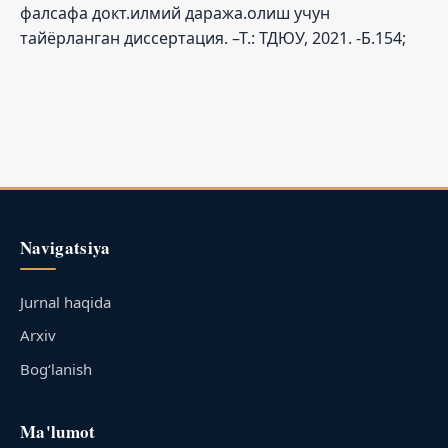
фалсафа докт.илмий даража.олиш учун
тайёрланган диссертация. –Т.: ТДЮУ, 2021. -Б.154;
Navigatsiya
Jurnal haqida
Arxiv
Bog‘lanish
Ma'lumot