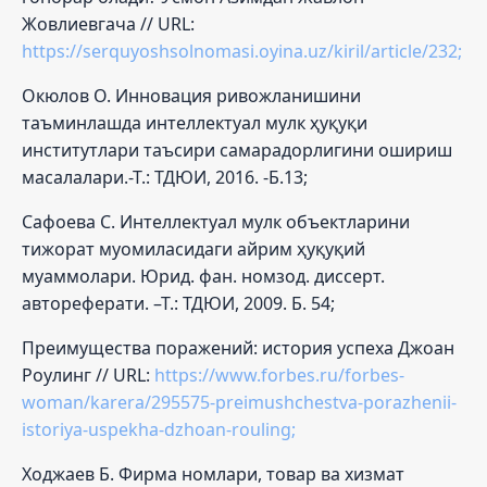
Жовлиевгача // URL:
https://serquyoshsolnomasi.oyina.uz/kiril/article/232;
Окюлов О. Инновация ривожланишини
таъминлашда интеллектуал мулк ҳуқуқи
институтлари таъсири самарадорлигини ошириш
масалалари.-Т.: ТДЮИ, 2016. -Б.13;
Сафоева С. Интеллектуал мулк объектларини
тижорат муомиласидаги айрим ҳуқуқий
муаммолари. Юрид. фан. номзод. диссерт.
автореферати. –Т.: ТДЮИ, 2009. Б. 54;
Преимущества поражений: история успеха Джоан
Роулинг // URL:
https://www.forbes.ru/forbes-
woman/karera/295575-preimushchestva-porazhenii-
istoriya-uspekha-dzhoan-rouling;
Ходжаев Б. Фирма номлари, товар ва хизмат