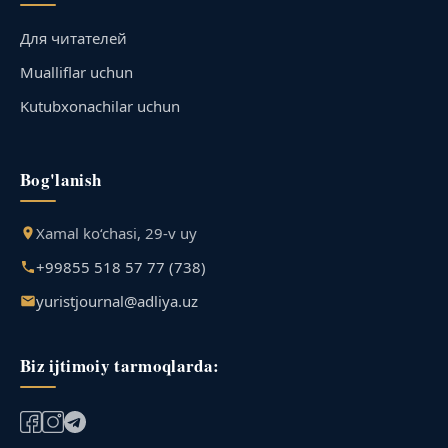
Для читателей
Mualliflar uchun
Kutubxonachilar uchun
Bog'lanish
Xamal ko‘chasi, 29-v uy
+99855 518 57 77 (738)
yuristjournal@adliya.uz
Biz ijtimoiy tarmoqlarda: