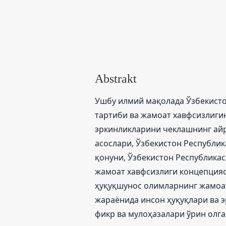
Abstrakt
Ушбу илмий мақолада Ўзбекисто
тартиби ва жамоат хавфсизлиги
эркинликларини чеклашнинг ай
асослари, Ўзбекистон Республик
қонуни, Ўзбекистон Республика
жамоат хавфсизлиги концепцияс
ҳуқуқшунос олимларнинг жамоа
жараёнида инсон ҳуқуқлари ва 
фикр ва мулоҳазалари ўрин олга