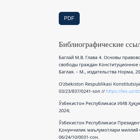
PDF
Библиографические ссы
Баглай М.В. Глава 4. Основы право
свободы граждан Конституционное п
Баглая. – М., издательства Норма, 20
Oʻzbekiston Respublikasi Konstitutsiyas
03/23/837/0241-son //
https://lex.uz/d
Ўзбекистон Республикаси ИИВ Ҳуқу
2024;
Ўзбекистон Республикаси Президент
Қонунчилик маълумотлари миллий база
06/24/10/0031-сон.