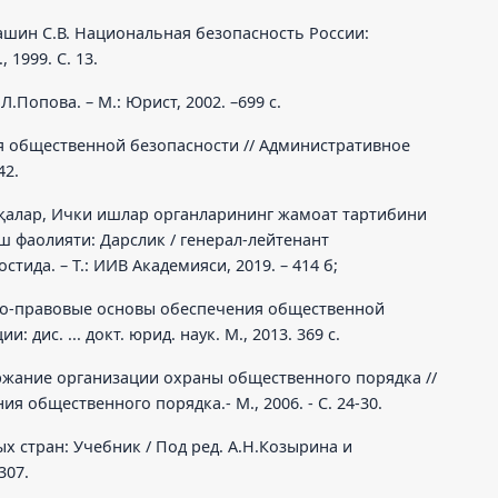
пашин С.В. Национальная безопасность России:
1999. С. 13.
.Попова. – М.: Юрист, 2002. –699 с.
я общественной безопасности // Административное
42.
шқалар, Ички ишлар органларининг жамоат тартибини
 фаолияти: Дарслик / генерал-лейтенант
ида. – Т.: ИИВ Академияси, 2019. – 414 б;
но-правовые основы обеспечения общественной
 дис. ... докт. юрид. наук. М., 2013. 369 с.
ржание организации охраны общественного порядка //
я общественного порядка.- М., 2006. - С. 24-30.
 стран: Учебник / Под ред. А.Н.Козырина и
307.