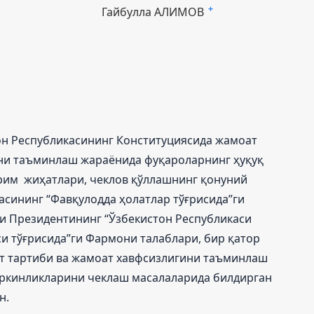
Гайбулла АЛИМОВ
+
н Республикасининг Конституциясида жамоат
ни таъминлаш жараёнида фуқароларнинг ҳуқуқ
рим жиҳатлари, чеклов қўллашнинг қонуний
асининг “Фавқулодда ҳолатлар тўғрисида”ги
си Президентининг “Ўзбекистон Республикаси
и тўғрисида”ги Фармони талаблари, бир қатор
т тартиби ва жамоат хавфсизлигини таъминлаш
эркинликларини чеклаш масалаларида билдирган
н.