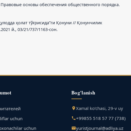
.М. Правовые основы обеспечения общественного порядка.
улодда ҳолат тўғрисида”ги Қонуни // Қонунчилик
021 й., 03/21/737/1163-сон.
lumot
Bog'lanish
Xamal ko‘chasi, 29-v uy
читателей
+99855 518 57 77 (738)
iflar uchun
yuristjournal@adliya.uz
bxonachilar uchun