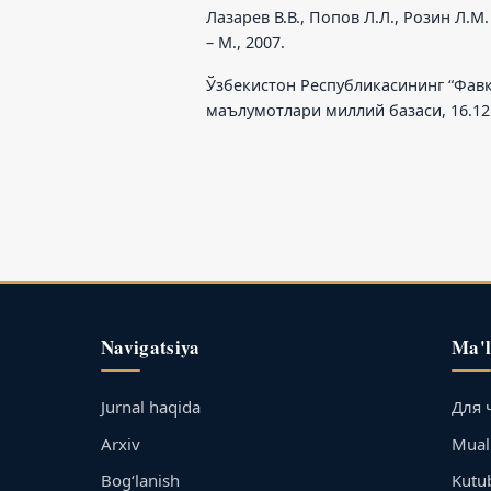
Лазарев В.В., Попов Л.Л., Розин Л
– М., 2007.
Ўзбекистон Республикасининг “Фавқ
маълумотлари миллий базаси, 16.12.2
Navigatsiya
Ma'
Jurnal haqida
Для 
Arxiv
Muall
Bog‘lanish
Kutu