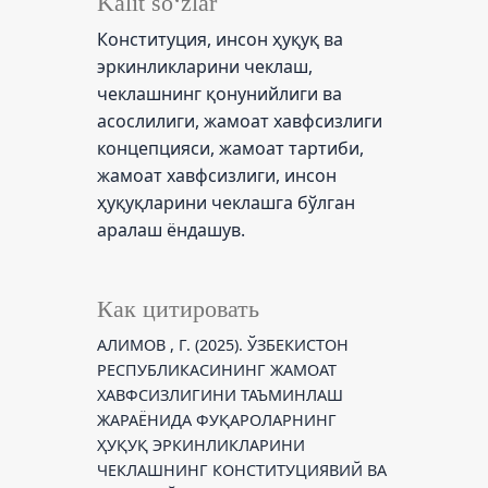
Kalit so‘zlar
Конституция, инсон ҳуқуқ ва
эркинликларини чеклаш,
чеклашнинг қонунийлиги ва
асослилиги, жамоат хавфсизлиги
концепцияси, жамоат тартиби,
жамоат хавфсизлиги, инсон
ҳуқуқларини чеклашга бўлган
аралаш ёндашув.
Как цитировать
АЛИМОВ , Г. (2025). ЎЗБЕКИСТОН
РЕСПУБЛИКАСИНИНГ ЖАМОАТ
ХАВФСИЗЛИГИНИ ТАЪМИНЛАШ
ЖАРАЁНИДА ФУҚАРОЛАРНИНГ
ҲУҚУҚ ЭРКИНЛИКЛАРИНИ
ЧЕКЛАШНИНГ КОНСТИТУЦИЯВИЙ ВА