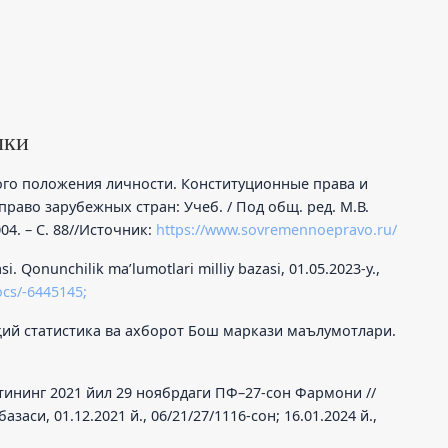
лки
вого положения личности. Конституционные права и
раво зарубежных стран: Учеб. / Под общ. ред. М.В.
04. – С. 88//Источник:
https://www.sovremennoepravo.ru/
i. Qonunchilik ma’lumotlari milliy bazasi, 01.05.2023-y.,
ocs/-6445145;
қий статистика ва ахборот Бош маркази маълумотлари.
ининг 2021 йил 29 ноябрдаги ПФ–27-сон Фармони //
си, 01.12.2021 й., 06/21/27/1116-сон; 16.01.2024 й.,