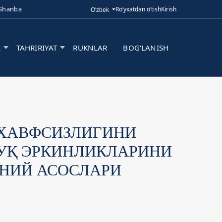
 Shanba
Ro‘yxatdan o‘tish
Kirish
Tilni o'zgartirish. Joriy til:
O'zbek
A
TAHRIRIYAT
RUKNLAR
BOG‘LANISH
 ХАВФСИЗЛИГИНИ
УҚ ЭРКИНЛИКЛАРИНИ
НИЙ АСОСЛАРИ