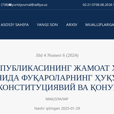
 (738)
yuristjournal@adliya.uz
02:21:37
08.08.2026
ASOSIY SAHIFA
YANGI SON
ARXIV
MUALLIFLARG
Jild 4 Nomeri 6 (2024)
СПУБЛИКАСИНИНГ ЖАМОАТ
ИДА ФУҚАРОЛАРНИНГ ҲУҚ
КОНСТИТУЦИЯВИЙ ВА ҚОНУ
МАҚОЛАЛАР
Nashr qilingan 2025-01-29