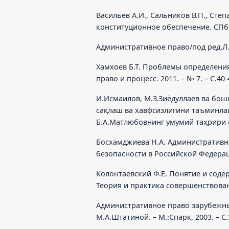
Васильев А.И., Сальников В.П., Сте
конституционное обеспечение. СПб., 
Административное право/под ред.Л.Л
Хамхоев Б.Т. Проблемы определени
право и процесс. 2011. – № 7. – С.40-
И.Исмаилов, М.З.Зиёдуллаев ва бо
сақлаш ва хавфсизлигини таъминлаш
Б.А.Матлюбовнинг умумий таҳрири ост
Босхамджиева Н.А. Административ
безопасности в Российской Федерации:
Колонтаевский Ф.Е. Понятие и соде
Теория и практика совершенствовани
Административное право зарубежных
М.А.Штатиной. – М.:Спарк, 2003. – С.