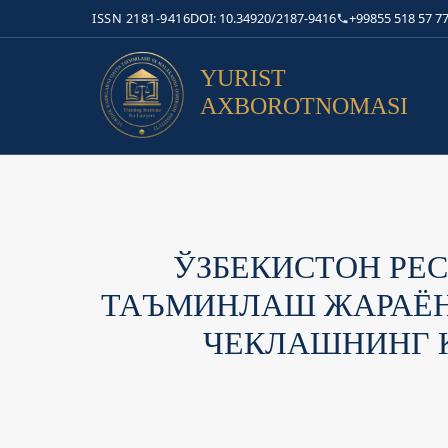
ISSN 2181-9416
DOI: 10.34920/2187-9416
+99855 518 57 77
YURIST
AXBOROTNOMASI
ЎЗБЕКИСТОН РЕ
ТАЪМИНЛАШ ЖАРАЁН
ЧЕКЛАШНИНГ 