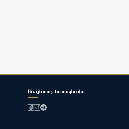
Biz ijtimoiy tarmoqlarda: