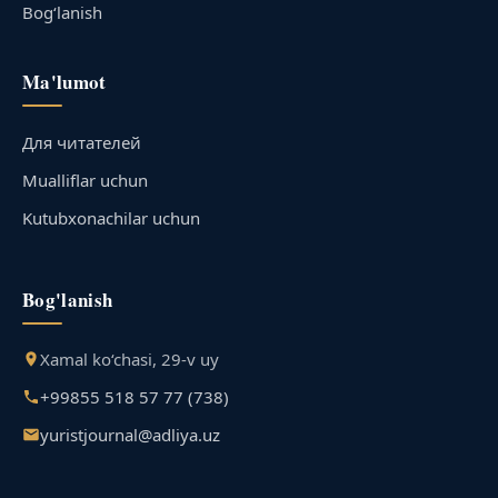
Bog‘lanish
Ma'lumot
Для читателей
Mualliflar uchun
Kutubxonachilar uchun
Bog'lanish
Xamal ko‘chasi, 29-v uy
+99855 518 57 77 (738)
yuristjournal@adliya.uz