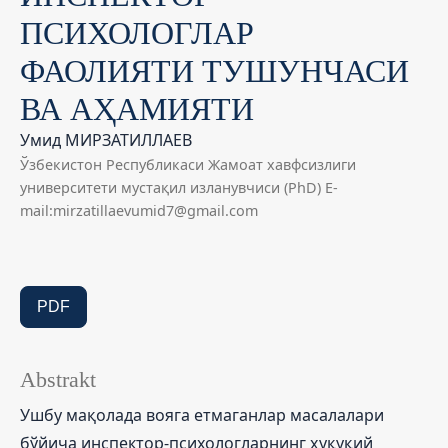
ПСИХОЛОГЛАР
ФАОЛИЯТИ ТУШУНЧАСИ
ВА АҲАМИЯТИ
Умид МИРЗАТИЛЛАЕВ
Ўзбекистон Республикаси Жамоат хавфсизлиги
университети мустақил изланувчиси (PhD) E-
mail:mirzatillaevumid7@gmail.com
PDF
Abstrakt
Ушбу мақолада вояга етмаганлар масалалари
бўйича инспектор-психологларнинг ҳуқуқий