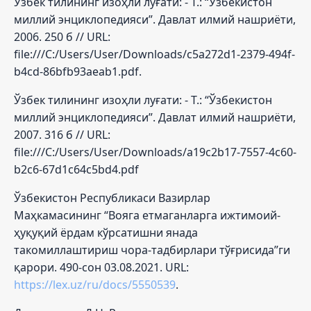
Ўзбек тилининг изоҳли луғати: - Т.: “Ўзбекистон
миллий энциклопедияси”. Давлат илмий нашриёти,
2006. 250 б // URL:
file:///C:/Users/User/Downloads/c5a272d1-2379-494f-
b4cd-86bfb93aeab1.pdf.
Ўзбек тилининг изоҳли луғати: - Т.: “Ўзбекистон
миллий энциклопедияси”. Давлат илмий нашриёти,
2007. 316 б // URL:
file:///C:/Users/User/Downloads/a19c2b17-7557-4c60-
b2c6-67d1c64c5bd4.pdf
Ўзбекистон Республикаси Вазирлар
Маҳкамасининг “Вояга етмаганларга ижтимоий-
ҳуқуқий ёрдам кўрсатишни янада
такомиллаштириш чора-тадбирлари тўғрисида”ги
қарори. 490-сон 03.08.2021. URL:
https://lex.uz/ru/docs/5550539
.