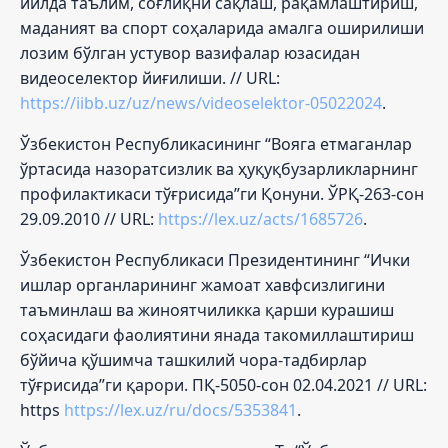
йилда таълим, соғлиқни сақлаш, рақамлаштириш,
маданият ва спорт соҳаларида амалга оширилиши
лозим бўлган устувор вазифалар юзасидан
видеоселектор йиғилиши. // URL:
https://iibb.uz/uz/news/videoselektor-05022024
.
Ўзбекистон Республикасининг “Вояга етмаганлар
ўртасида назоратсизлик ва ҳуқуқбузарликларнинг
профилактикаси тўғрисида”ги Қонуни. ЎРҚ-263-сон
29.09.2010 // URL:
https://lex.uz/acts/1685726
.
Ўзбекистон Республикаси Президентининг “Ички
ишлар органларининг жамоат хавфсизлигини
таъминлаш ва жиноятчиликка қарши курашиш
соҳасидаги фаолиятини янада такомиллаштириш
бўйича қўшимча ташкилий чора-тадбирлар
тўғрисида”ги қарори. ПҚ-5050-сон 02.04.2021 // URL:
https
https://lex.uz/ru/docs/5353841
.