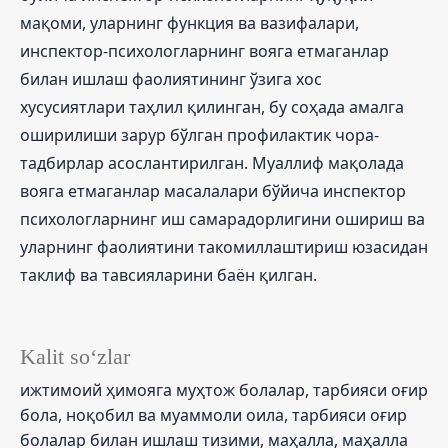
мақоми, уларнинг функция ва вазифалари,
инспектор-психологларнинг вояга етмаганлар
билан ишлаш фаолиятининг ўзига хос
хусусиятлари таҳлил қилинган, бу соҳада амалга
оширилиши зарур бўлган профилактик чора-
тадбирлар асослантирилган. Муаллиф мақолада
вояга етмаганлар масалалари бўйича инспектор
психологларнинг иш самарадорлигини ошириш ва
уларнинг фаолиятини такомиллаштириш юзасидан
таклиф ва тавсияларини баён қилган.
Kalit so‘zlar
ижтимоий ҳимояга муҳтож болалар, тарбияси оғир
бола, ноқобил ва муаммоли оила, тарбияси оғир
болалар билан ишлаш тизими, маҳалла, маҳалла