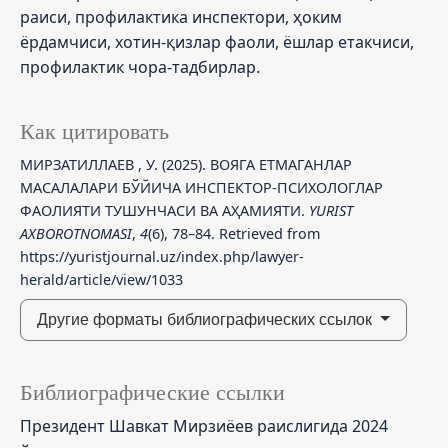
раиси, профилактика инспектори, ҳоким
ёрдамчиси, хотин-қизлар фаоли, ёшлар етакчиси,
профилактик чора-тадбирлар.
Как цитировать
МИРЗАТИЛЛАЕВ , У. (2025). ВОЯГА ЕТМАГАНЛАР
МАСАЛАЛАРИ БЎЙИЧА ИНСПЕКТОР-ПСИХОЛОГЛАР
ФАОЛИЯТИ ТУШУНЧАСИ ВА АҲАМИЯТИ.
YURIST
AXBOROTNOMASI
,
4
(6), 78–84. Retrieved from
https://yuristjournal.uz/index.php/lawyer-
herald/article/view/1033
Другие форматы библиографических ссылок
Библиографические ссылки
Президент Шавкат Мирзиёев раислигида 2024