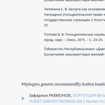
Типикина Е. В. Заслуга как основание
Наградное (поощрительное) право 
государственных служащих // Консти
37.
Попова В. В. Поощрительные нормы 
юрид. наук. – Омск, 2015. – С. 24–25.
Ўзбекистон Республикасининг «Давл
Қонунчилик маълумотлари миллий баз
##plugins.generic.recommendByAuthor.head
Зафаржон РАХМОНОВ ,
КОРРУПЦИЯ ВА 
YURIST AXBOROTNOMASI: Jild 2 Nomeri 