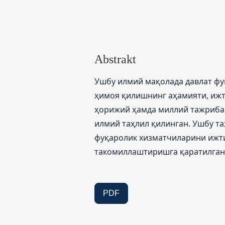
Abstrakt
Ушбу илмий мақолада давлат ф
ҳимоя қилишнинг аҳамияти, иж
ҳорижий ҳамда миллий тажриба
илмий таҳлил қилинган. Ушбу та
фуқаролик хизматчиларини ижт
такомиллаштиришга қаратилган 
PDF