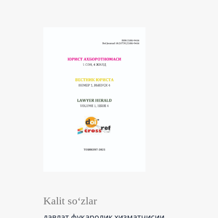
Kalit so‘zlar
давлат фуқаролик хизматчисии,