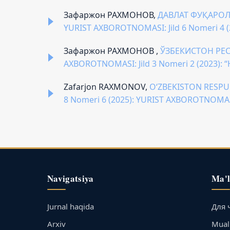
Зафаржон РАХМОНОВ,
ДАВЛАТ ФУҚАР
YURIST AXBOROTNOMASI: Jild 6 Nomeri 4
Зафаржон РАХМОНОВ ,
ЎЗБЕКИСТОН РЕ
AXBOROTNOMASI: Jild 3 Nomeri 2 (2023
Zafarjon RAXMONOV,
O‘ZBEKISTON RESPU
8 Nomeri 6 (2025): YURIST AXBOROTNOMA
Navigatsiya
Ma'
Jurnal haqida
Для 
Arxiv
Muall