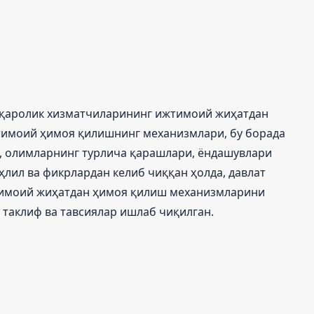
уқаролик хизматчиларининг ижтимоий жиҳатдан
тимоий ҳимоя қилишнинг механизмлари, бу борада
, олимларнинг турлича қарашлари, ёндашувлари
ҳлил ва фикрлардан келиб чиққан ҳолда, давлат
имоий жиҳатдан ҳимоя қилиш механизмларини
таклиф ва тавсиялар ишлаб чиқилган.