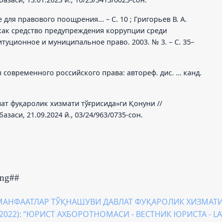
 для правового поощрения... – С. 10 ; Григорьев В. А.
как средство предупреждения коррупции среди
туционное и муниципальное право. 2003. № 3. – С. 35–
современного российского права: автореф. дис. … канд.
ат фуқаролик хизмати тўғрисида»ги Қонуни //
аси, 21.09.2024 й., 03/24/963/0735-сон.
ing##
МАНФААТЛАР ТЎҚНАШУВИ ДАВЛАТ ФУҚАРОЛИК ХИЗМА
6 (2022): “ЮРИСТ АХБОРОТНОМАСИ - ВЕСТНИК ЮРИСТА - L