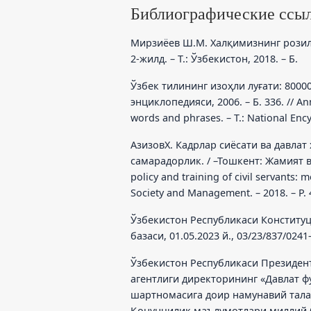
Библиографические ссы
Мирзиёев Ш.М. Халқимизнинг розил
2-жилд. – Т.: Ўзбекистон, 2018. – Б.
Ўзбек тилининг изоҳли луғати: 80000
энциклопедияси, 2006. – Б. 336. // A
words and phrases. – T.: National Ency
АзизовХ. Кадрлар сиёсати ва давла
самарадорлик. / –Тошкент: Жамият ва 
policy and training of civil servants: m
Society and Management. – 2018. – P. 
Ўзбекистон Республикаси Конституц
базаси, 01.05.2023 й., 03/23/837/0241
Ўзбекистон Республикаси Президен
агентлиги директорининг «Давлат ф
шартномасига доир намунавий талаб
Қонунчилик маълумотлари миллий баз