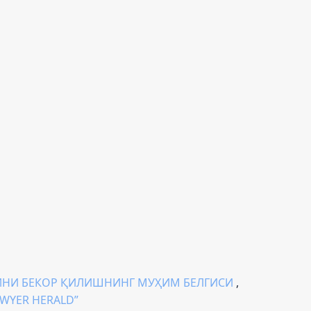
ТИНИ БЕКОР ҚИЛИШНИНГ МУҲИМ БЕЛГИСИ
,
AWYER HERALD”