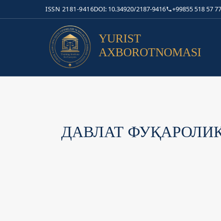
ISSN 2181-9416
DOI: 10.34920/2187-9416
+99855 518 57 77
YURIST
AXBOROTNOMASI
ДАВЛАТ ФУҚАРОЛИ