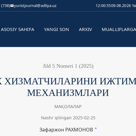
 (738)
yuristjournal@adliya.uz
12:00:56
09.08.2026 Y
ASOSIY SAHIFA
YANGI SON
ARXIV
MUALLIFLARG
Jild 5 Nomeri 1 (2025)
К ХИЗМАТЧИЛАРИНИ ИЖТИ
МEХАНИЗМЛАРИ
МАҚОЛАЛАР
Nashr qilingan 2025-02-25
Зафаржон РАХМОНОВ
+