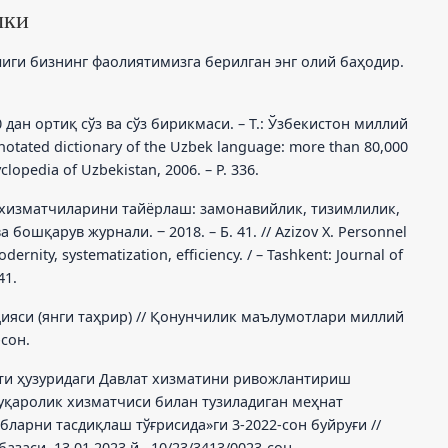
лки
иги бизнинг фаолиятимизга берилган энг олий баҳодир.
 дан ортиқ сўз ва сўз бирикмаси. – Т.: Ўзбекистон миллий
nnotated dictionary of the Uzbek language: more than 80,000
clopedia of Uzbekistan, 2006. – P. 336.
т хизматчиларини тайёрлаш: замонавийлик, тизимлилик,
бошқарув журнали. ‒ 2018. – Б. 41. // Azizov X. Personnel
odernity, systematization, efficiency. / – Tashkent: Journal of
41.
ияси (янги таҳрир) // Қонунчилик маълумотлари миллий
-сон.
ти ҳузуридаги Давлат хизматини ривожлантириш
уқаролик хизматчиси билан тузиладиган меҳнат
ларни тасдиқлаш тўғрисида»ги 3-2022-сон буйруғи //
аси, 13.01.2023 й., 10/23/3413/0023-сон.