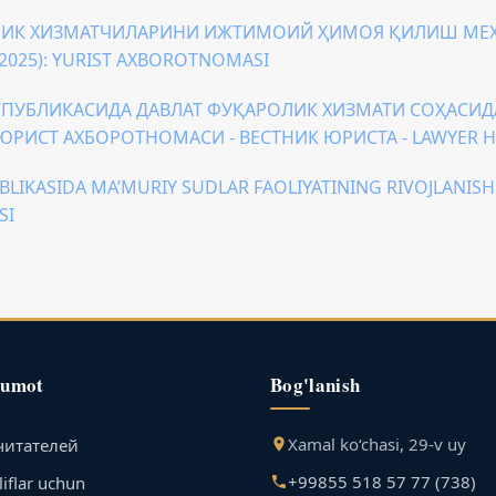
ОЛИК ХИЗМАТЧИЛАРИНИ ИЖТИМОИЙ ҲИМОЯ ҚИЛИШ М
 (2025): YURIST AXBOROTNOMASI
СПУБЛИКАСИДА ДАВЛАТ ФУҚАРОЛИК ХИЗМАТИ СОҲАСИ
): “ЮРИСТ АХБОРОТНОМАСИ - ВЕСТНИК ЮРИСТА - LAWYER 
BLIKASIDA MA’MURIY SUDLAR FAOLIYATINING RIVOJLANIS
SI
lumot
Bog'lanish
Xamal ko‘chasi, 29-v uy
читателей
+99855 518 57 77 (738)
iflar uchun