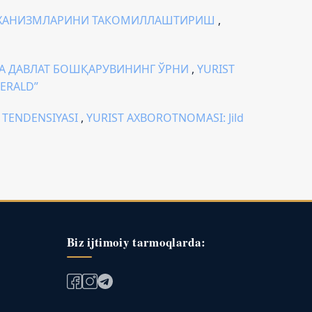
EХАНИЗМЛАРИНИ ТАКОМИЛЛАШТИРИШ
,
ДА ДАВЛАТ БОШҚАРУВИНИНГ ЎРНИ
,
YURIST
HERALD”
H TENDENSIYASI
,
YURIST AXBOROTNOMASI: Jild
Biz ijtimoiy tarmoqlarda: