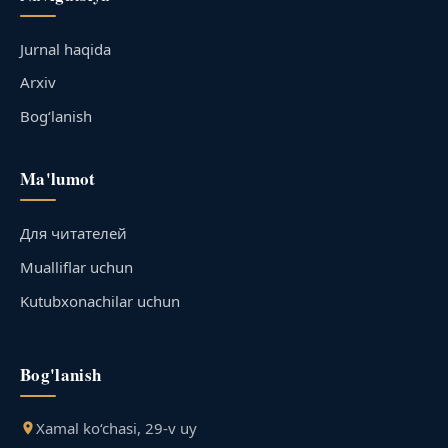
Jurnal haqida
Arxiv
Bog‘lanish
Ma'lumot
Для читателей
Mualliflar uchun
Kutubxonachilar uchun
Bog'lanish
Xamal ko‘chasi, 29-v uy