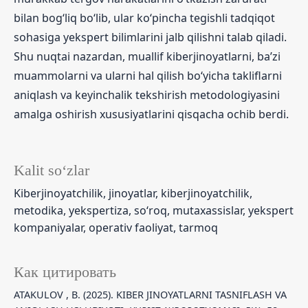
bilan bog‘liq bo‘lib, ular ko‘pincha tegishli tadqiqot
sohasiga yekspert bilimlarini jalb qilishni talab qiladi.
Shu nuqtai nazardan, muallif kiberjinoyatlarni, ba’zi
muammolarni va ularni hal qilish bo‘yicha takliflarni
aniqlash va keyinchalik tekshirish metodologiyasini
amalga oshirish xususiyatlarini qisqacha ochib berdi.
Kalit so‘zlar
Kiberjinoyatchilik, jinoyatlar, kiberjinoyatchilik,
metodika, yekspertiza, so‘roq, mutaxassislar, yekspert
kompaniyalar, operativ faoliyat, tarmoq
Как цитировать
ATAKULOV , B. (2025). KIBER JINOYATLARNI TASNIFLASH VA