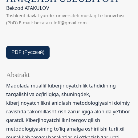
Bekzod ATAKULOV
Toshkent davlat yuridik universiteti mustaqil izlanuvchisi
(PhD) E-mail: bekatakuloff@gmail.com
PDF (Русский)
Abstrakt
Maqolada muallif kiberjinoyatchilik tahdidining
tarqalishi va og‘irligiga, shuningdek,
kiberjinoyatchilikni aniqlash metodologiyasini doimiy
ravishda takomillashtirish zarurligiga alohida ye’tibor
qaratdi. Kiberjinoyatchilikni tergov qilish
metodologiyasining to‘liq amalga oshirilishi turli xil
murakkab tergov harakatlarini o‘tkazish zarurati