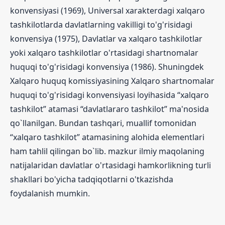
konvensiyasi (1969), Universal xarakterdagi xalqaro
tashkilotlarda davlatlarning vakilligi to'g'risidagi
konvensiya (1975), Davlatlar va xalqaro tashkilotlar
yoki xalqaro tashkilotlar o'rtasidagi shartnomalar
huquqi to'g'risidagi konvensiya (1986). Shuningdek
Xalqaro huquq komissiyasining Xalqaro shartnomalar
huquqi to'g'risidagi konvensiyasi loyihasida “xalqaro
tashkilot” atamasi “davlatlararo tashkilot” ma'nosida
qo`llanilgan. Bundan tashqari, muallif tomonidan
“xalqaro tashkilot” atamasining alohida elementlari
ham tahlil qilingan bo`lib. mazkur ilmiy maqolaning
natijalaridan davlatlar o'rtasidagi hamkorlikning turli
shakllari bo'yicha tadqiqotlarni o'tkazishda
foydalanish mumkin.