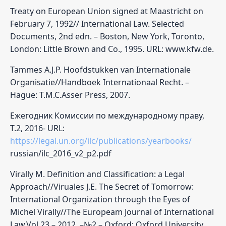
Treaty on European Union signed at Maastricht on
February 7, 1992// International Law. Selected
Documents, 2nd edn. – Boston, New York, Toronto,
London: Little Brown and Co., 1995. URL: www.kfw.de.
Tammes A.J.P. Hoofdstukken van Internationale
Organisatie//Handboek Internationaal Recht. –
Hague: T.M.C.Asser Press, 2007.
Ежегодник Комиссии по международному праву,
Т.2, 2016- URL:
https://legal.un.org/ilc/publications/yearbooks/
russian/ilc_2016_v2_p2.pdf
Virally M. Definition and Classification: a Legal
Approach//Viruales J.E. The Secret of Tomorrow:
International Organization through the Eyes of
Michel Virally//The Europeam Journal of International
Law.Vol.23.– 2012. –№2.– Oxford: Oxford University