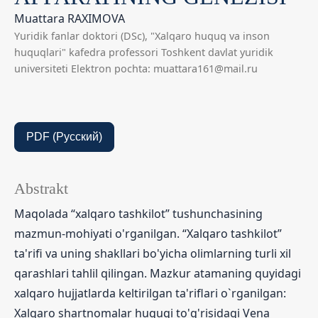
Muattara RAXIMOVA
Yuridik fanlar doktori (DSc), "Xalqaro huquq va inson
huquqlari" kafedra professori Toshkent davlat yuridik
universiteti Elektron pochta: muattara161@mail.ru
PDF (Русский)
Abstrakt
Maqolada “xalqaro tashkilot” tushunchasining
mazmun-mohiyati o'rganilgan. “Xalqaro tashkilot”
ta'rifi va uning shakllari bo'yicha olimlarning turli xil
qarashlari tahlil qilingan. Mazkur atamaning quyidagi
xalqaro hujjatlarda keltirilgan ta'riflari o`rganilgan:
Xalqaro shartnomalar huquqi to'g'risidagi Vena