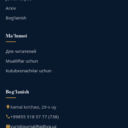
Arxiv
Bog‘lanish
Ma'lumot
Для читателей
Mualliflar uchun
Kutubxonachilar uchun
Bog'lanish
Xamal ko‘chasi, 29-v uy
+99855 518 57 77 (738)
yuristjournal@adliya.uz