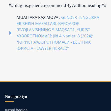
##plugins.generic.recommendByAuthor.heading##
MUATTARA RAXIMOVA ,
GENDER TENGLIKKA
ERISHISH MASALLARI: BARQAROR
RIVOJLANISHNING 5-MAQSADI
,
YURIST
AXBOROTNOMASI: Jild 4 Nomeri 3 (2024):
“ЮРИСТ АХБОРОТНОМАСИ - ВЕСТНИК
ЮРИСТА - LAWYER HERALD”
Navigatsiya
Jurnal haqida