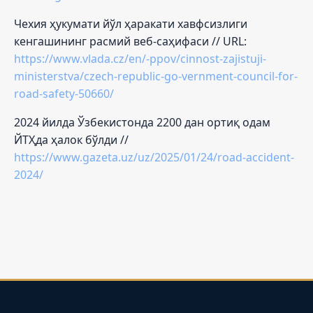
Чехия ҳукумати йўл ҳаракати хавфсизлиги
кенгашининг расмий веб-саҳифаси // URL:
https://www.vlada.cz/en/-ppov/cinnost-zajistuji-
ministerstva/czech-republic-go-vernment-council-for-
road-safety-50660/
2024 йилда Ўзбекистонда 2200 дан ортиқ одам
ЙТҲда ҳалок бўлди //
https://www.gazeta.uz/uz/2025/01/24/road-accident-
2024/