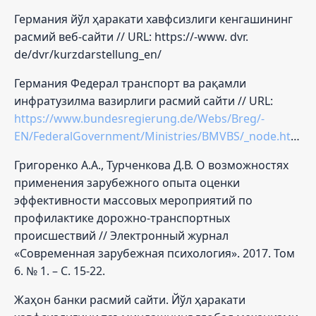
Германия йўл ҳаракати хавфсизлиги кенгашининг
расмий веб-сайти // URL: https://-www. dvr.
de/dvr/kurzdarstellung_en/
Германия Федерал транспорт ва рақамли
инфратузилма вазирлиги расмий сайти // URL:
https://www.bundesregierung.de/Webs/Breg/-
EN/FederalGovernment/Ministries/BMVBS/_node.html
Григоренко А.А., Турченкова Д.В. О возможностях
применения зарубежного опыта оценки
эффективности массовых мероприятий по
профилактике дорожно-транспортных
происшествий // Электронный журнал
«Современная зарубежная психология». 2017. Том
6. № 1. – С. 15-22.
Жаҳон банки расмий сайти. Йўл ҳаракати