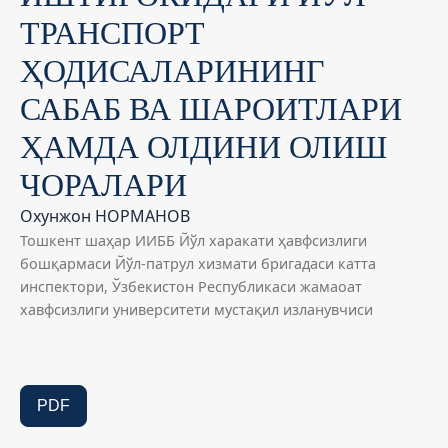
ТРАНСПОРТ
ҲОДИСАЛАРИНИНГ
САБАБ ВА ШАРОИТЛАРИ
ҲАМДА ОЛДИНИ ОЛИШ
ЧОРАЛАРИ
Охунжон НОРМАНОВ
Тошкент шаҳар ИИББ Йўл харакати ҳавфсизлиги
бошқармаси Йўл-патрул хизмати бригадаси катта
инспектори, Ўзбекистон Республикаси жамаоат
хавфсизлиги университети мустақил изланувчиси
PDF