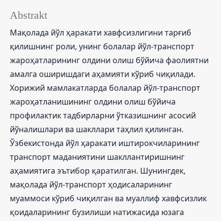
Abstrakt
Мақолада йўл ҳаракати хавфсизлигини тарғиб
қилишнинг роли, унинг болалар йўл-транспорт
жароҳатларининг олдини олиш бўйича фаолиятни
амалга оширишдаги аҳамияти кўриб чиқилади.
Хорижий мамлакатларда болалар йўл-транспорт
жароҳатланишининг олдини олиш бўйича
профилактик тадбирларни ўтказишнинг асосий
йўналишлари ва шакллари таҳлил қилинган.
Ўзбекистонда йўл ҳаракати иштирокчиларининг
транспорт маданиятини шакллантиришнинг
аҳамиятига эътибор қаратилган. Шунингдек,
мақолада йўл-транспорт ҳодисаларининг
муаммоси кўриб чиқилган ва муаллиф хавфсизлик
қоидаларининг бузилиши натижасида юзага