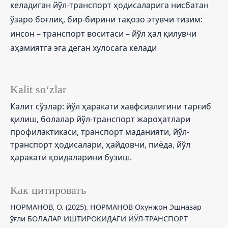
келадиган йўл-транспорт ҳодисаларига нисбатан
ўзаро боғлиқ, бир-бирини тақозо этувчи тизим:
инсон – транспорт воситаси – йўл ҳал қилувчи
аҳамиятга эга деган хулосага келади
Kalit so‘zlar
Калит сўзлар: йўл ҳаракати хавфсизлигини тарғиб
қилиш, болалар йўл-транспорт жароҳатлари
профилактикаси, транспорт маданияти, йўл-
транспорт ҳодисалари, ҳайдовчи, пиёда, йўл
ҳаракати қоидаларини бузиш.
Как цитировать
НОРМАНОВ, О. (2025). НОРМАНОВ Охунжон Эшназар
ўғли БОЛАЛАР ИШТИРОКИДАГИ ЙЎЛ-ТРАНСПОРТ