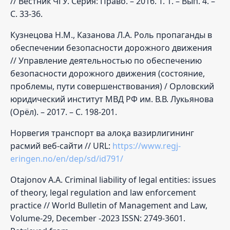
// Вестник ЧГУ. Серия: Право. – 2016. Т. 1. – Вып. 4. –
С. 33-36.
Кузнецова Н.М., Казанова Л.А. Роль пропаганды в
обеспечении безопасности дорожного движения
// Управление деятельностью по обеспечению
безопасности дорожного движения (состояние,
проблемы, пути совершенствования) / Орловский
юридический институт МВД РФ им. В.В. Лукьянова
(Орёл). – 2017. – С. 198-201.
Норвегия транспорт ва алоқа вазирлигининг
расмий веб-сайти // URL:
https://www.regj-
eringen.no/en/dep/sd/id791/
Otajonov A.A. Criminal liability of legal entities: issues
of theory, legal regulation and law enforcement
practice // World Bulletin of Management and Law,
Volume-29, December -2023 ISSN: 2749-3601.