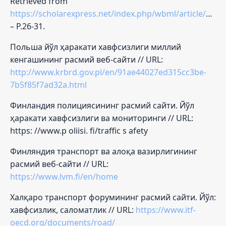
Retrieved from
https://scholarexpress.net/index.php/wbml/article/view/3515
– Р.26-31.
Польша йўл ҳаракати хавфсизлиги миллий
кенгашининг расмий веб-сайти // URL:
http://www.krbrd.gov.pl/en/91ae44027ed315cc3be-
7b5f85f7ad32a.html
Финландия полициясининг расмий сайти. Йўл
ҳаракати хавфсизлиги ва мониторинги // URL:
https: //www.p oliisi. fi/traffic s afety
Финляндия транспорт ва алоқа вазирлигининг
расмий веб-сайти // URL:
https://www.lvm.fi/en/home
Халқаро транспорт форумининг расмий сайти. Йўл:
хавфсизлик, саломатлик // URL:
https://www.itf-
oecd.org/documents/road/