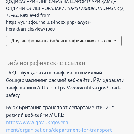
ҲОДИСАЛАРИНИНГ САБАБ ВА ШАРОИТЛАРИ ҲАМДА
ОЛДИНИ ОЛИШ ЧОРАЛАРИ.
YURIST AXBOROTNOMASI
,
4
(2),
77–92. Retrieved from
https://yuristjournal.uz/index.php/lawyer-
herald/article/view/1080
Другие форматы библиографических ссылок
Библиографические ссылки
. АҚШ йўл ҳаракати хавфсизлиги миллий
бошқармасининг расмий веб-сайти. Йўл ҳаракати
хавфсизлиги // URL:
https://-www.nhtsa.gov/road-
safety
Буюк Британия транспорт департаментининг
расмий веб-сайти // URL:
https://www.gov.uk/govern-
ment/organisations/department-for-transport