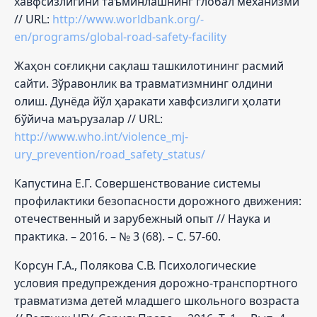
хавфсизлигини таъминлашнинг глобал механизми
// URL:
http://www.worldbank.org/-
en/programs/global-road-safety-facility
Жаҳон соғлиқни сақлаш ташкилотининг расмий
сайти. Зўравонлик ва травматизмнинг олдини
олиш. Дунёда йўл ҳаракати хавфсизлиги ҳолати
бўйича маърузалар // URL:
http://www.who.int/violence_mj-
ury_prevention/road_safety_status/
Капустина Е.Г. Совершенствование системы
профилактики безопасности дорожного движения:
отечественный и зарубежный опыт // Наука и
практика. – 2016. – № 3 (68). – С. 57-60.
Корсун Г.А., Полякова С.В. Психологические
условия предупреждения дорожно-транспортного
травматизма детей младшего школьного возраста