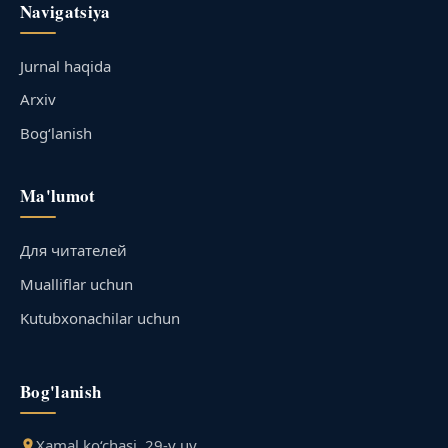
Navigatsiya
Jurnal haqida
Arxiv
Bog‘lanish
Ma'lumot
Для читателей
Mualliflar uchun
Kutubxonachilar uchun
Bog'lanish
Xamal ko‘chasi, 29-v uy