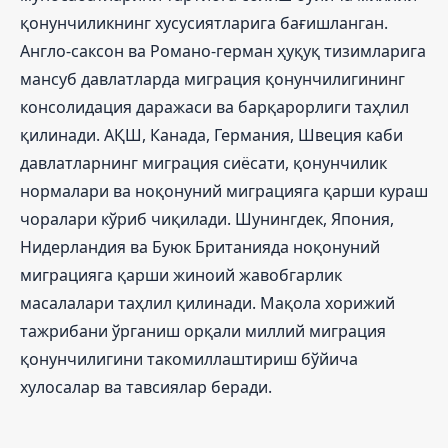
қонунчиликнинг хусусиятларига бағишланган.
Англо-саксон ва Романо-герман ҳуқуқ тизимларига
мансуб давлатларда миграция қонунчилигининг
консолидация даражаси ва барқарорлиги таҳлил
қилинади. АҚШ, Канада, Германия, Швеция каби
давлатларнинг миграция сиёсати, қонунчилик
нормалари ва ноқонуний миграцияга қарши кураш
чоралари кўриб чиқилади. Шунингдек, Япония,
Нидерландия ва Буюк Британияда ноқонуний
миграцияга қарши жиноий жавобгарлик
масалалари таҳлил қилинади. Мақола хорижий
тажрибани ўрганиш орқали миллий миграция
қонунчилигини такомиллаштириш бўйича
хулосалар ва тавсиялар беради.