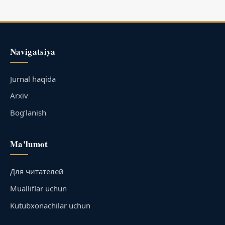
Navigatsiya
Jurnal haqida
Arxiv
Bog‘lanish
Ma'lumot
Для читателей
Mualliflar uchun
Kutubxonachilar uchun