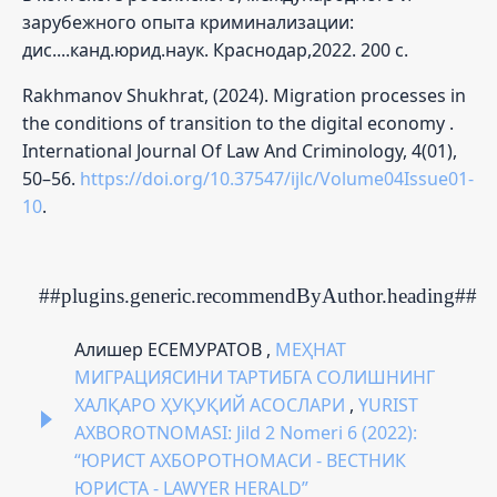
зарубежного опыта криминализации:
дис....канд.юрид.наук. Краснодар,2022. 200 с.
Rakhmanov Shukhrat, (2024). Migration processes in
the conditions of transition to the digital economy .
International Journal Of Law And Criminology, 4(01),
50–56.
https://doi.org/10.37547/ijlc/Volume04Issue01-
10
.
##plugins.generic.recommendByAuthor.heading##
Алишер ЕСЕМУРАТОВ ,
МЕҲНАТ
МИГРАЦИЯСИНИ ТАРТИБГА СОЛИШНИНГ
ХАЛҚАРО ҲУҚУҚИЙ АСОСЛАРИ
,
YURIST
AXBOROTNOMASI: Jild 2 Nomeri 6 (2022):
“ЮРИСТ АХБОРОТНОМАСИ - ВЕСТНИК
ЮРИСТА - LAWYER HERALD”