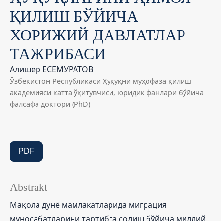
ҚИЛИШ БЎЙИЧА
ХОРИЖИЙ ДАВЛАТЛАР
ТАЖРИБАСИ
Алишер ЕСЕМУРАТОВ
Ўзбекистон Республикаси Ҳуқуқни муҳофаза қилиш
академияси катта ўқитувчиси, юридик фанлари бўйича
фалсафа доктори (PhD)
PDF
Abstrakt
Мақола дунё мамлакатларида миграция
муносабатларини тартибга солиш бўйича миллий