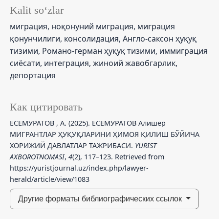
Kalit so‘zlar
миграция, ноқонуний миграция, миграция
қонунчилиги, консолидация, Англо-саксон ҳуқуқ
тизими, Романо-герман ҳуқуқ тизими, иммиграция
сиёсати, интеграция, жиноий жавобгарлик,
депортация
Как цитировать
ЕСЕМУРАТОВ , А. (2025). ЕСЕМУРАТОВ Алишер
МИГРАНТЛАР ҲУҚУҚЛАРИНИ ҲИМОЯ ҚИЛИШ БЎЙИЧА
ХОРИЖИЙ ДАВЛАТЛАР ТАЖРИБАСИ.
YURIST
AXBOROTNOMASI
,
4
(2), 117–123. Retrieved from
https://yuristjournal.uz/index.php/lawyer-
herald/article/view/1083
Другие форматы библиографических ссылок