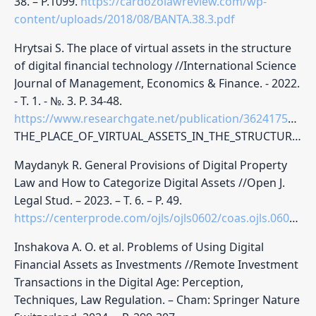
38. – P.1099.
https://cardozolawreview.com/wp-
content/uploads/2018/08/BANTA.38.3.pdf
Hrytsai S. The place of virtual assets in the structure
of digital financial technology //International Science
Journal of Management, Economics & Finance. - 2022.
- Т. 1. - №. 3. P. 34-48.
https://www.researchgate.net/publication/362417568_
THE_PLACE_OF_VIRTUAL_ASSETS_IN_THE_STRUCTURE_OF_DIGITAL_FINANCIAL_TECHNOLOGY
Maydanyk R. General Provisions of Digital Property
Law and How to Categorize Digital Assets //Open J.
Legal Stud. – 2023. – Т. 6. – P. 49.
https://centerprode.com/ojls/ojls0602/coas.ojls.0602.02049m.pdf
Inshakova A. O. et al. Problems of Using Digital
Financial Assets as Investments //Remote Investment
Transactions in the Digital Age: Perception,
Techniques, Law Regulation. – Cham: Springer Nature