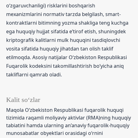
o‘zgaruvchanligi) risklarini boshqarish
mexanizmlarini normativ tarzda belgilash, smart-
kontraktlarni bitimning yozma shakliga teng kuchga
ega huquqiy hujjat sifatida e’tirof etish, shuningdek
kriptografik kalitlarni mulk huquqini tasdiqlovchi
vosita sifatida huquqiy jihatdan tan olish taklif
etilmoqda. Asosiy natijalar O‘zbekiston Respublikasi
Fuqarolik kodeksini takomillashtirish bo‘yicha aniq
takliflarni qamrab oladi.
Kalit so‘zlar
Maqola O‘zbekiston Respublikasi fuqarolik huquqi
tizimida raqamli moliyaviy aktivlar (RMA)ning huquqiy
tabiatini hamda ularning an’anaviy fuqarolik-huquqiy
munosabatlar obyektlari orasidagi o‘rnini