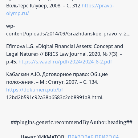
Вольтерс Клувер, 2008. – С. 312.
https://pravo-
olymp.ru/
wp-
content/uploads/2014/09/Grazhdanskoe_pravo_v_2t_T_1_pod_red_Sukhanova_E_A.pdf
Efimova L.G. «Digital Financial Assets: Concept and
Legal Nature» // BRICS Law Journal, 2020, № 7(3), –
p.45.
https://s.vaael.ru/pdf/2024/2024_8-2.pdf
Кабалкин А.Ю. Договорное право: Общие
положения. – М.: Статут, 2007. – С. 134.
https://dokumen.pub/bf
12bd2b591c92a38b6583c2eb8991a8.html.
##plugins.generic.recommendByAuthor.heading##
Немат ХИКМАТОВ ,
ПРАВОВАЯ ПРИРОДА