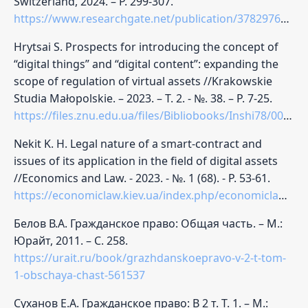
Switzerland, 2024. – P. 299-307.
https://www.researchgate.net/publication/378297621_Problems_of_Using_Digital_Financial_Assets_as_Investments
Hrytsai S. Prospects for introducing the concept of
“digital things” and “digital content”: expanding the
scope of regulation of virtual assets //Krakowskie
Studia Małopolskie. – 2023. – Т. 2. - №. 38. – P. 7-25.
https://files.znu.edu.ua/files/Bibliobooks/Inshi78/0058039.pdf
Nekit K. H. Legal nature of a smart-contract and
issues of its application in the field of digital assets
//Economics and Law. - 2023. - №. 1 (68). - P. 53-61.
https://economiclaw.kiev.ua/index.php/economiclaw/article/view/1109
Белов В.А. Гражданское право: Общая часть. – М.:
Юрайт, 2011. – С. 258.
https://urait.ru/book/grazhdanskoepravo-v-2-t-tom-
1-obschaya-chast-561537
Суханов Е.А. Гражданское право: В 2 т. Т. 1. – М.: