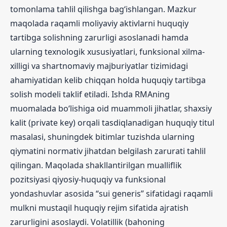
tomonlama tahlil qilishga bag‘ishlangan. Mazkur
maqolada raqamli moliyaviy aktivlarni huquqiy
tartibga solishning zarurligi asoslanadi hamda
ularning texnologik xususiyatlari, funksional xilma-
xilligi va shartnomaviy majburiyatlar tizimidagi
ahamiyatidan kelib chiqqan holda huquqiy tartibga
solish modeli taklif etiladi. Ishda RMAning
muomalada bo‘lishiga oid muammoli jihatlar, shaxsiy
kalit (private key) orqali tasdiqlanadigan huquqiy titul
masalasi, shuningdek bitimlar tuzishda ularning
qiymatini normativ jihatdan belgilash zarurati tahlil
qilingan. Maqolada shakllantirilgan mualliflik
pozitsiyasi qiyosiy-huquqiy va funksional
yondashuvlar asosida “sui generis” sifatidagi raqamli
mulkni mustaqil huquqiy rejim sifatida ajratish
zarurligini asoslaydi. Volatillik (bahoning