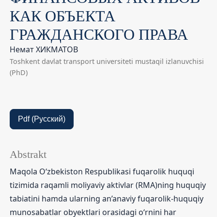
КАК ОБЪЕКТА
ГРАЖДАНСКОГО ПРАВА
Немат ХИКМАТОВ
Toshkent davlat transport universiteti mustaqil izlanuvchisi
(PhD)
Pdf (Русский)
Abstrakt
Maqola O‘zbekiston Respublikasi fuqarolik huquqi
tizimida raqamli moliyaviy aktivlar (RMA)ning huquqiy
tabiatini hamda ularning an’anaviy fuqarolik-huquqiy
munosabatlar obyektlari orasidagi o‘rnini har