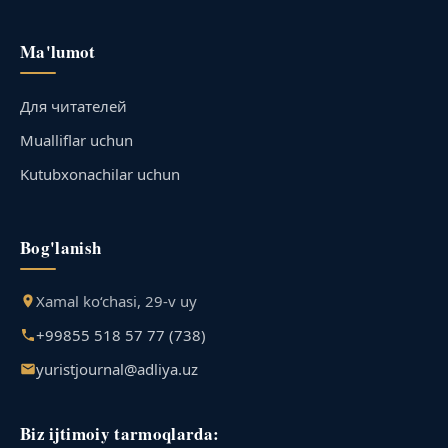
Ma'lumot
Для читателей
Mualliflar uchun
Kutubxonachilar uchun
Bog'lanish
Xamal ko‘chasi, 29-v uy
+99855 518 57 77 (738)
yuristjournal@adliya.uz
Biz ijtimoiy tarmoqlarda: