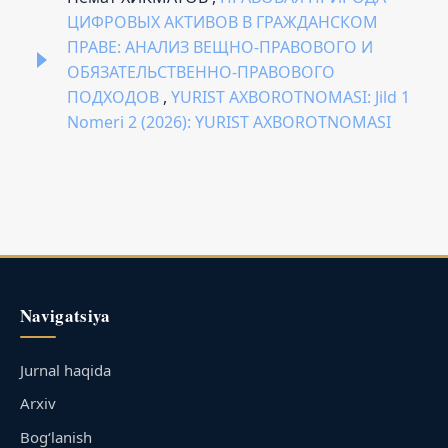
ЦИФРОВЫХ АКТИВОВ В ГРАЖДАНСКОМ
ПРАВЕ: АНАЛИЗ ВЕЩНО-ПРАВОВОГО И
ОБЯЗАТЕЛЬСТВЕННО-ПРАВОВОГО
ПОДХОДОВ
,
YURIST AXBOROTNOMASI: Jild 1
Nomeri 2 (2026): YURIST AXBOROTNOMASI
Navigatsiya
Jurnal haqida
Arxiv
Bog‘lanish