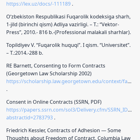
https://lex.uz/docs/-111189
.
O‘zbekiston Respublikasi Fuqarolik kodeksiga sharh,
1-jild (birinchi qism) Adliya vazirligi. – T.: “Vektor-
Press”, 2010.- 816 b.-(Professional malakali sharhlar).
Topildiyev V. “Fuqarolik huquqi”. I qism. “Universitet”.
– T.:2014.-288 b.
RE Barnett, Consenting to Form Contracts
(Georgetown Law Scholarship 2002)
https://scholarship.law.georgetown.edu/context/facpub/article/1037/
.
Consent in Online Contracts (SSRN, PDF)
https://papers.ssrn.com/sol3/Delivery.cfm/SSRN_ID278
abstractid=2783793
.
Friedrich Kessler, Contracts of Adhesion — Some
Thoughts about Freedom of Contract, Columbia Law