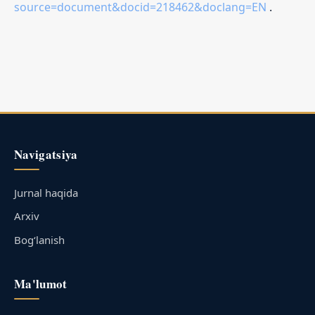
source=document&docid=218462&doclang=EN
.
Navigatsiya
Jurnal haqida
Arxiv
Bog‘lanish
Ma'lumot