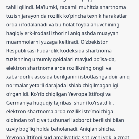
tahlil qilindi. Ma’lumki, raqamli muhitda shartnoma
tuzish jarayonida rozilik ko‘pincha texnik harakatlar
orqali ifodalanadi va bu holat foydalanuvchining
haqiqiy erk-irodasi izhorini aniqlashda muayyan
muammolarni yuzaga keltiradi. O‘zbekiston
Respublikasi Fuqarolik kodeksida shartnoma
tuzishning umumiy qoidalari mavjud bo‘lsa-da,
elektron shartnomalarda rozilikning ongli va
xabardorlik asosida berilganini isbotlashga doir aniq
normalar yetarli darajada ishlab chiqilmaganligi
o‘rganildi. Ko‘rib chiqilgan Yevropa Ittifoqi va
Germaniya huquqiy tajribasi shuni ko‘rsatdiki,
elektron shartnomalarda rozilik iste’molchiga
oldindan to‘liq va tushunarli axborot berilishi bilan
uzviy bog‘liq holda baholanadi. Aniqlanishicha,
Yevropa Ittifoqi sud amaliyotida sotuvchi yoki xizmat