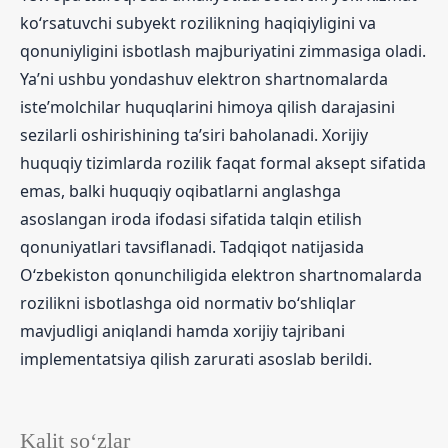
ko‘rsatuvchi subyekt rozilikning haqiqiyligini va
qonuniyligini isbotlash majburiyatini zimmasiga oladi.
Ya’ni ushbu yondashuv elektron shartnomalarda
iste’molchilar huquqlarini himoya qilish darajasini
sezilarli oshirishining ta’siri baholanadi. Xorijiy
huquqiy tizimlarda rozilik faqat formal aksept sifatida
emas, balki huquqiy oqibatlarni anglashga
asoslangan iroda ifodasi sifatida talqin etilish
qonuniyatlari tavsiflanadi. Tadqiqot natijasida
O‘zbekiston qonunchiligida elektron shartnomalarda
rozilikni isbotlashga oid normativ bo‘shliqlar
mavjudligi aniqlandi hamda xorijiy tajribani
implementatsiya qilish zarurati asoslab berildi.
Kalit so‘zlar