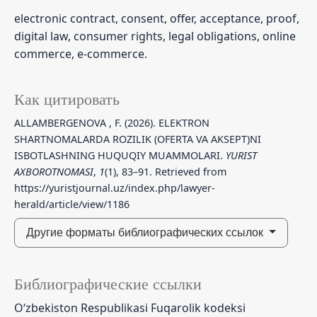
electronic contract, consent, offer, acceptance, proof,
digital law, consumer rights, legal obligations, online
commerce, e-commerce.
Как цитировать
ALLAMBERGENOVA , F. (2026). ELEKTRON
SHARTNOMALARDA ROZILIK (OFERTA VA AKSEPT)NI
ISBOTLASHNING HUQUQIY MUAMMOLARI.
YURIST
AXBOROTNOMASI
,
1
(1), 83–91. Retrieved from
https://yuristjournal.uz/index.php/lawyer-
herald/article/view/1186
Другие форматы библиографических ссылок
Библиографические ссылки
O‘zbekiston Respublikasi Fuqarolik kodeksi