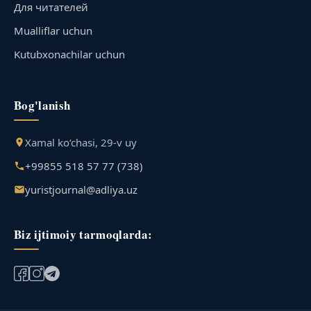
Для читателей
Mualliflar uchun
Kutubxonachilar uchun
Bog'lanish
Xamal ko‘chasi, 29-v uy
+99855 518 57 77 (738)
yuristjournal@adliya.uz
Biz ijtimoiy tarmoqlarda: