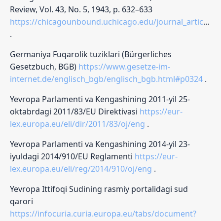
Review, Vol. 43, No. 5, 1943, p. 632–633
https://chicagounbound.uchicago.edu/journal_articles/7738/?
.
Germaniya Fuqarolik tuziklari (Bürgerliches
Gesetzbuch, BGB)
https://www.gesetze-im-
internet.de/englisch_bgb/englisch_bgb.html#p0324
.
Yevropa Parlamenti va Kengashining 2011-yil 25-
oktabrdagi 2011/83/EU Direktivasi
https://eur-
lex.europa.eu/eli/dir/2011/83/oj/eng
.
Yevropa Parlamenti va Kengashining 2014-yil 23-
iyuldagi 2014/910/EU Reglamenti
https://eur-
lex.europa.eu/eli/reg/2014/910/oj/eng
.
Yevropa Ittifoqi Sudining rasmiy portalidagi sud
qarori
https://infocuria.curia.europa.eu/tabs/document?