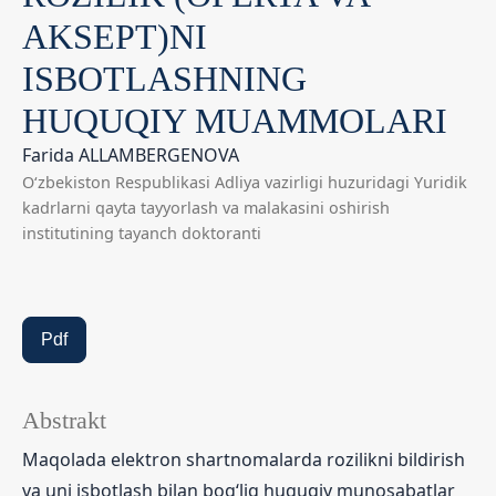
AKSEPT)NI
ISBOTLASHNING
HUQUQIY MUAMMOLARI
Farida ALLAMBERGENOVA
O‘zbekiston Respublikasi Adliya vazirligi huzuridagi Yuridik
kadrlarni qayta tayyorlash va malakasini oshirish
institutining tayanch doktoranti
Pdf
Abstrakt
Maqolada elektron shartnomalarda rozilikni bildirish
va uni isbotlash bilan bog‘liq huquqiy munosabatlar