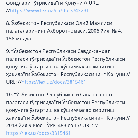
фондлари тўғрисида”ги Қонуни // URL:
//
https://www.lex.uz/ru/docs/42231
8. Ўзбекистон Республикаси Олий Мажлиси
палаталарининг Ахборотномаси, 2006 йил, № 4,
158-модда
9. “Ўзбекистон Республикаси Савдо-саноат
палатаси тўғрисида”ги Ўзбекистон Республикаси
қонунига ўзгартиш ва қўшимчалар киритиш
ҳақида”ги Ўзбекистон Республикасининг Қонуни //
URL: //
https://lex.uz/docs/3815461
10. “Ўзбекистон Республикаси Савдо-саноат
палатаси тўғрисида”ги Ўзбекистон Республикаси
қонунига ўзгартиш ва қўшимчалар киритиш
ҳақида”ги Ўзбекистон Республикасининг Қонуни //
2018 йил 9 июль ЎРҚ-483-сон // URL: //
https://lex.uz/docs/3815461