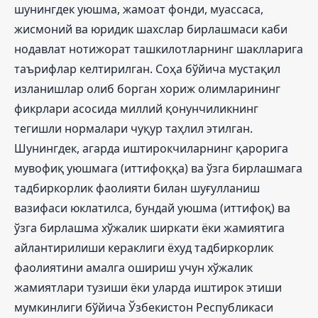
шунингдек уюшма, жамоат фонди, муассаса,
жисмоний ва юридик шахслар бирлашмаси каби
нодавлат нотижорат ташкилотларнинг шаклларига
таърифлар келтирилган. Соҳа бўйича мустақил
изланишлар олиб борган хориж олимларининг
фикрлари асосида миллий қонунчиликнинг
тегишли нормалари чуқур таҳлил этилган.
Шунингдек, агарда иштирокчиларнинг қарорига
мувофиқ уюшмага (иттифоққа) ва ўзга бирлашмага
тадбиркорлик фаолияти билан шуғулланиш
вазифаси юклатилса, бундай уюшма (иттифоқ) ва
ўзга бирлашма хўжалик ширкати ёки жамиятига
айлантирилиши кераклиги ёхуд тадбиркорлик
фаолиятини амалга ошириш учун хўжалик
жамиятлари тузиши ёки уларда иштирок этиши
мумкинлиги бўйича Ўзбекистон Республикаси