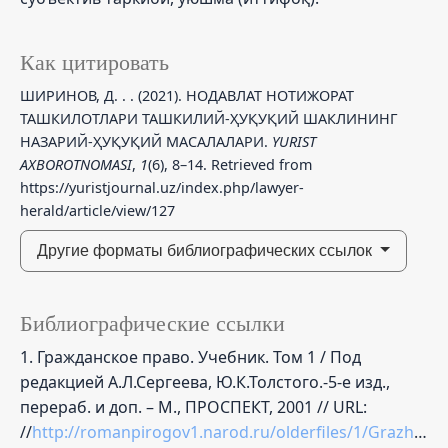
Как цитировать
ШИРИНОВ, Д. . . (2021). НОДАВЛАТ НОТИЖОРАТ
ТАШКИЛОТЛАРИ ТАШКИЛИЙ-ҲУҚУҚИЙ ШАКЛИНИНГ
НАЗАРИЙ-ҲУҚУҚИЙ МАСАЛАЛАРИ.
YURIST
AXBOROTNOMASI
,
1
(6), 8–14. Retrieved from
https://yuristjournal.uz/index.php/lawyer-
herald/article/view/127
Другие форматы библиографических ссылок
Библиографические ссылки
1. Гражданское право. Учебник. Том 1 / Под
редакцией А.Л.Сергеева, Ю.К.Толстого.-5-е изд.,
перераб. и доп. – М., ПРОСПЕКТ, 2001 // URL:
//
http://romanpirogov1.narod.ru/olderfiles/1/Grazhdan