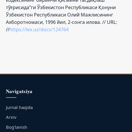
тўғрисида”ги Ўзбекистон Республикаси Қонуни
Ўзбекистон Республикаси Олий Мажлисининг
Ахборотномаси, 1996 йил, 2-сонга илова. // URL:
//
https://lex.uz/docs/124764
Navigatsiya
Jurnal haqida
Arxiv
Bog‘lanish