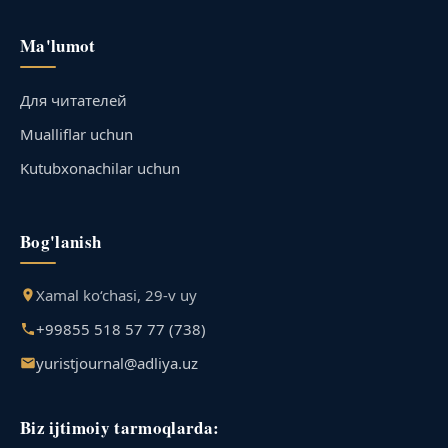
Ma'lumot
Для читателей
Mualliflar uchun
Kutubxonachilar uchun
Bog'lanish
Xamal ko‘chasi, 29-v uy
+99855 518 57 77 (738)
yuristjournal@adliya.uz
Biz ijtimoiy tarmoqlarda: