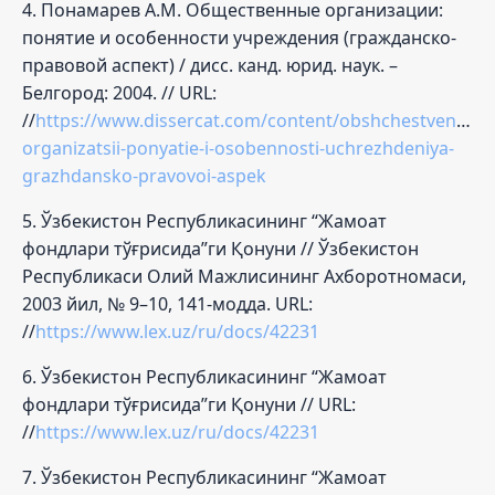
4. Понамарев А.М. Общественные организации:
понятие и особенности учреждения (гражданско-
правовой аспект) / дисс. канд. юрид. наук. –
Белгород: 2004. // URL:
//
https://www.dissercat.com/content/obshchestvennye-
organizatsii-ponyatie-i-osobennosti-uchrezhdeniya-
grazhdansko-pravovoi-aspek
5. Ўзбекистон Республикасининг “Жамоат
фондлари тўғрисида”ги Қонуни // Ўзбекистон
Республикаси Олий Мажлисининг Ахборотномаси,
2003 йил, № 9–10, 141-модда. URL:
//
https://www.lex.uz/ru/docs/42231
6. Ўзбекистон Республикасининг “Жамоат
фондлари тўғрисида”ги Қонуни // URL:
//
https://www.lex.uz/ru/docs/42231
7. Ўзбекистон Республикасининг “Жамоат