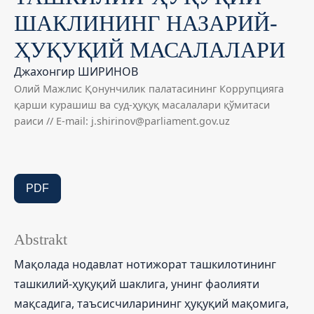
ШАКЛИНИНГ НАЗАРИЙ-
ҲУҚУҚИЙ МАСАЛАЛАРИ
Джахонгир ШИРИНОВ
Олий Мажлис Қонунчилик палатасининг Коррупцияга
қарши курашиш ва суд-ҳуқуқ масалалари қўмитаси
раиси // E-mail: j.shirinov@parliament.gov.uz
PDF
Abstrakt
Мақолада нодавлат нотижорат ташкилотининг
ташкилий-ҳуқуқий шаклига, унинг фаолияти
мақсадига, таъсисчиларининг ҳуқуқий мақомига,