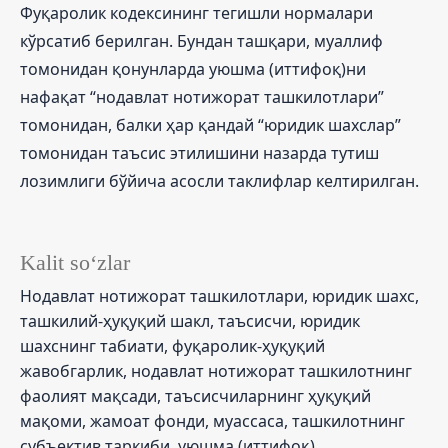
Фуқаролик кодексининг тегишли нормалари
кўрсатиб берилган. Бундан ташқари, муаллиф
томонидан қонунларда уюшма (иттифоқ)ни
нафақат “нодавлат нотижорат ташкилотлари”
томонидан, балки ҳар қандай “юридик шахслар”
томонидан таъсис этилишини назарда тутиш
лозимлиги бўйича асосли таклифлар келтирилган.
Kalit so‘zlar
Нодавлат нотижорат ташкилотлари, юридик шахс,
ташкилий-ҳуқуқий шакл, таъсисчи, юридик
шахснинг табиати, фуқаролик-ҳуқуқий
жавобгарлик, нодавлат нотижорат ташкилотнинг
фаолият мақсади, таъсисчиларнинг ҳуқуқий
мақоми, жамоат фонди, муассаса, ташкилотнинг
субъектив таркиби, уюшма (иттифоқ).