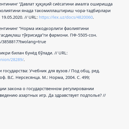
ентининг “Давлат ҳуқуқий сиёсатини амалга оширишда
фаолиятини янада такомиллаштириш чора-тадбирлари
19.05.2020. // URL:
https://lex.uz/docs/4820060
.
дентининг “Норма ижодкорлиги фаолиятини
сдиқлаш тўғрисида”ги фармони. ПФ-5505-сон.
cs/3858817?twolang=true
фикри билан бунёд бўлади. // URL:
inion/28289/
.
государства: Учебник для вузов / Под общ. ред.
ф. В.С. Нерсесянца. М.: Норма, 2004. С. 499;
ции закона о государственном регулировании
едению азартных игр. Да здравствует подполье? //