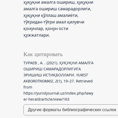
ҳуқуқни амалга ошириш, ҳуқуқни
амалга ошириш самарадорлиги,
ҳуқуқни қўллаш амалиёти,
тўғридан-тўғри амал қилувчи
қонунлар, қонун ости
ҳужжатлари.
Как цитировать
ТУРАЕВ , А. . (2021). ҲУҚУҚНИ АМАЛГА
ОШИРИШ САМАРАДОРЛИГИГА
ЭРИШИШ ИСТИҚБОЛЛАРИ.
YURIST
AXBOROTNOMASI
,
2
(1), 19–27. Retrieved
from
https://yuristjournal.uz/index.php/lawy
er-herald/article/view/163
Другие форматы библиографических ссылок