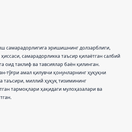
иш самарадорлигига эришишнинг долзарблиги,
 ҳиссаси, самарадорликка таъсир қилаётган салбий
а оид таклиф ва тавсиялар баён қилинган.
ан-тўғри амал қилувчи қонунларнинг ҳуқуқни
 таъсири, миллий ҳуқуқ тизимининг
тган тармоқлари ҳақидаги мулоҳазалари ва
тган.