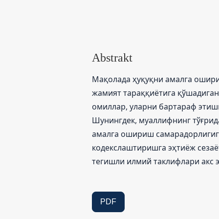
Abstrakt
Мақолада ҳуқуқни амалга ошир
жамият тараққиётига қўшадиган
омиллар, уларни бартараф этишг
Шунингдек, муаллифнинг тўғрид
амалга ошириш самарадорлигига
кодекслаштиришга эҳтиёж сезаё
тегишли илмий таклифлари акс э
PDF