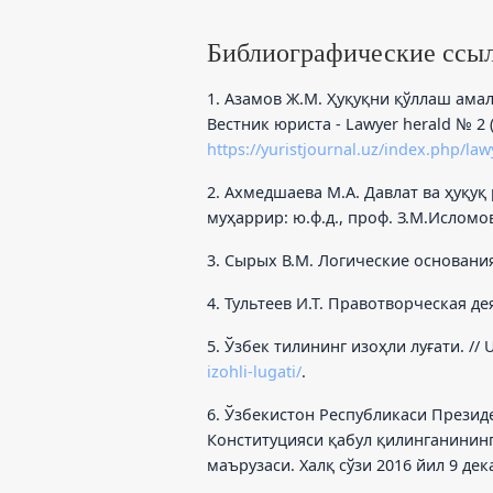
Библиографические ссы
1. Азамов Ж.М. Ҳуқуқни қўллаш ама
Вестник юриста - Lawyer herald № 2 (2
https://yuristjournal.uz/index.php/law
2. Ахмедшаева М.А. Давлат ва ҳуқу
муҳаррир: ю.ф.д., проф. З.М.Исломов.
3. Сырых В.М. Логические основания 
4. Тультеев И.Т. Правотворческая де
5. Ўзбек тилининг изоҳли луғати. // 
izohli-lugati/
.
6. Ўзбекистон Республикаси Прези
Конституцияси қабул қилинганинин
маърузаси. Халқ сўзи 2016 йил 9 дек