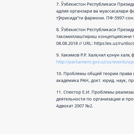
7. Ўзбекистон Республикаси Презид
адлия органлари ва муассасалари 
тўғрисида”ги фармони. ПФ-5997-сон. 
8. Ўзбекистон Республикаси Прези
такомиллаштириш концепциясини та
08.08.2018 // URL: https:lex.uz/ru/do
9. Хакимов Р.Р. Халқчил қонун халқ 
http://parliament.gov.uz/uz/events/op
10. Проблемы общей теории права и 
академика РАН, докт. юрид. наук, про
11. Спектор Е.И. Проблемы реализа
деятельности по организации и пров
Адвокат 2007 №2.