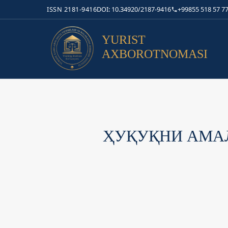
ISSN 2181-9416
DOI: 10.34920/2187-9416
+99855 518 57 77
YURIST
AXBOROTNOMASI
ҲУҚУҚНИ АМА