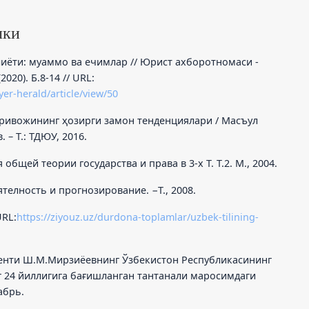
лки
лиёти: муаммо ва ечимлар // Юрист ахборотномаси -
020). Б.8-14 // URL:
yer-herald/article/view/50
қ ривожининг ҳозирги замон тенденциялари / Масъул
 – Т.: ТДЮУ, 2016.
общей теории государства и права в 3-х Т. Т.2. М., 2004.
ятелность и прогнозирование. −Т., 2008.
URL:
https://ziyouz.uz/durdona-toplamlar/uzbek-tilining-
денти Ш.М.Мирзиёевнинг Ўзбекистон Республикасининг
г 24 йиллигига бағишланган тантанали маросимдаги
абрь.