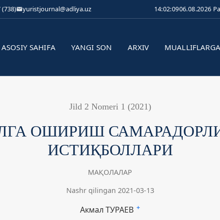
 (738)
yuristjournal@adliya.uz
14:02:09
06.08.2026 P
ASOSIY SAHIFA
YANGI SON
ARXIV
MUALLIFLARG
Jild 2 Nomeri 1 (2021)
ЛГА ОШИРИШ САМАРАДОРЛ
ИСТИҚБОЛЛАРИ
МАҚОЛАЛАР
Nashr qilingan 2021-03-13
Акмал ТУРАЕВ
+