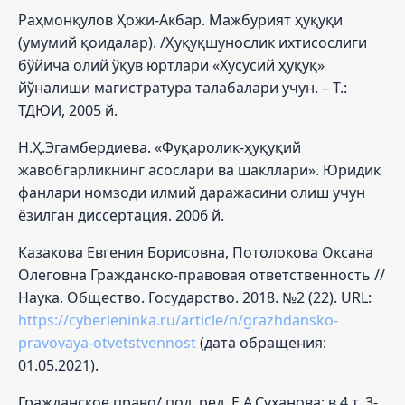
Раҳмонқулов Ҳожи-Акбар. Мажбурият ҳуқуқи
(умумий қоидалар). /Ҳуқуқшунослик ихтисослиги
бўйича олий ўқув юртлари «Хусусий ҳуқуқ»
йўналиши магистратура талабалари учун. – Т.:
ТДЮИ, 2005 й.
Н.Ҳ.Эгамбердиева. «Фуқаролик-ҳуқуқий
жавобгарликнинг асослари ва шакллари». Юридик
фанлари номзоди илмий даражасини олиш учун
ёзилган диссертация. 2006 й.
Казакова Евгения Борисовна, Потолокова Оксана
Олеговна Гражданско-правовая ответственность //
Наука. Общество. Государство. 2018. №2 (22). URL:
https://cyberleninka.ru/article/n/grazhdansko-
pravovaya-otvetstvennost
(дата обращения:
01.05.2021).
Гражданское право/ под. ред. Е.А.Суханова: в 4 т. 3-