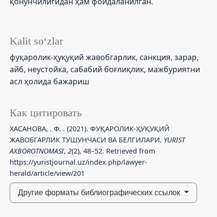
қонунчилигидан ҳам фойдаланилган.
Kalit so‘zlar
фуқаролик-ҳуқуқий жавобгарлик, санкция, зарар,
айб, неустойка, сабабий боғлиқлик, мажбуриятни
асл ҳолида бажариш
Как цитировать
ХАСАНОВА, . Ф. . (2021). ФУҚАРОЛИК-ҲУҚУҚИЙ
ЖАВОБГАРЛИК ТУШУНЧАСИ ВА БЕЛГИЛАРИ.
YURIST
AXBOROTNOMASI
,
2
(2), 48–52. Retrieved from
https://yuristjournal.uz/index.php/lawyer-
herald/article/view/201
Другие форматы библиографических ссылок