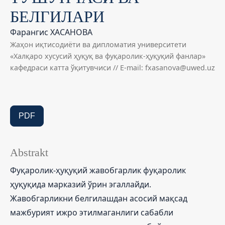
БЕЛГИЛАРИ
Фарангис ХАСАНОВА
Жаҳон иқтисодиёти ва дипломатия университети
«Халқаро хусусий ҳуқуқ ва фуқаролик-ҳуқуқий фанлар»
кафедраси катта ўқитувчиси // E-mail: fxasanova@uwed.uz
PDF
Abstrakt
Фуқаролик-ҳуқуқий жавобгарлик фуқаролик
ҳуқуқида марказий ўрин эгаллайди.
Жавобгарликни белгилашдан асосий мақсад
мажбурият ижро этилмаганлиги сабабли