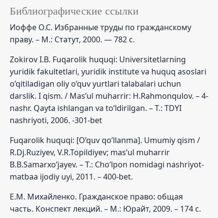
Библиографические ссылки
Иоффе О.С. Избранные труды по гражданскому
праву. – М.: Статут, 2000. — 782 с.
Zokirov I.B. Fuqarolik huquqi: Universitetlarning
yuridik fakultetlari, yuridik institute va huquq asoslari
o’qitiladigan oliy o’quv yurtlari talabalari uchun
darslik. I qism. / Mas’ul muharrir: H.Rahmonqulov. – 4-
nashr. Qayta ishlangan va to’ldirilgan. – T.: TDYI
nashriyoti, 2006. -301-bet
Fuqarolik huquqi: [O’quv qo’llanma]. Umumiy qism /
R.Dj.Ruziyev, V.R.Topildiyev; mas’ul muharrir
B.B.Samarxo’jayev. – T.: Cho’lpon nomidagi nashriyot-
matbaa ijodiy uyi, 2011. – 400-bet.
Е.М. Михайленко. Гражданское право: общая
часть. Конспект лекций. – М.: Юрайт, 2009. – 174 с.