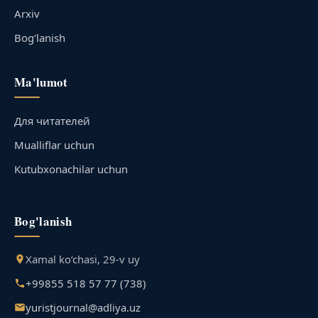
Arxiv
Bog‘lanish
Ma'lumot
Для читателей
Mualliflar uchun
Kutubxonachilar uchun
Bog'lanish
Xamal ko‘chasi, 29-v uy
+99855 518 57 77 (738)
yuristjournal@adliya.uz