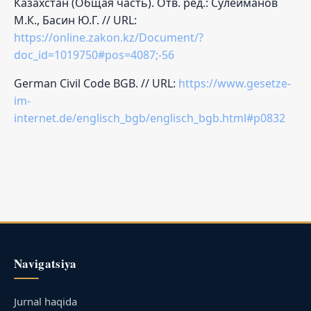
Казахстан (Общая часть). Отв. ред.: Сулейманов
М.К., Басин Ю.Г. // URL:
https://online.zakon.kz/Document/?
doc_id=1019750#pos=4087;-56
German Civil Code BGB. // URL:
https://www.gesetze-
im-
internet.de/englisch_bgb/englisch_bgb.html#p0832
Navigatsiya
Jurnal haqida