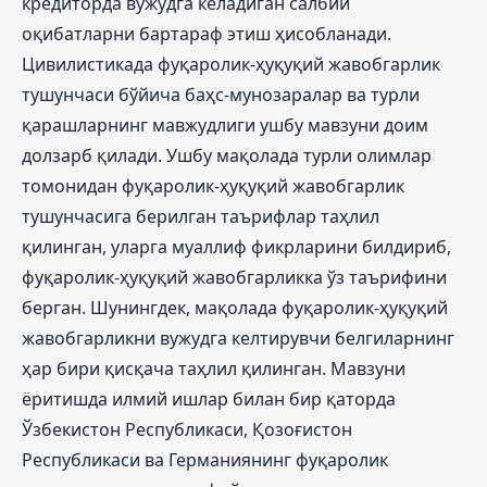
кредиторда вужудга келадиган салбий
оқибатларни бартараф этиш ҳисобланади.
Цивилистикада фуқаролик-ҳуқуқий жавобгарлик
тушунчаси бўйича баҳс-мунозаралар ва турли
қарашларнинг мавжудлиги ушбу мавзуни доим
долзарб қилади. Ушбу мақолада турли олимлар
томонидан фуқаролик-ҳуқуқий жавобгарлик
тушунчасига берилган таърифлар таҳлил
қилинган, уларга муаллиф фикрларини билдириб,
фуқаролик-ҳуқуқий жавобгарликка ўз таърифини
берган. Шунингдек, мақолада фуқаролик-ҳуқуқий
жавобгарликни вужудга келтирувчи белгиларнинг
ҳар бири қисқача таҳлил қилинган. Мавзуни
ёритишда илмий ишлар билан бир қаторда
Ўзбекистон Республикаси, Қозоғистон
Республикаси ва Германиянинг фуқаролик