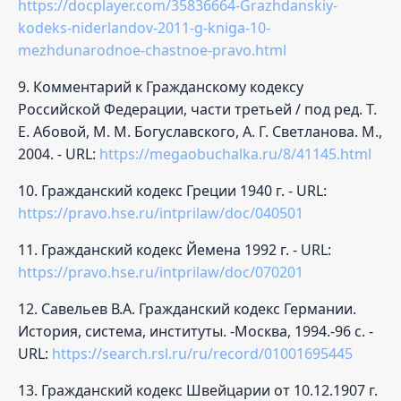
https://docplayer.com/35836664-Grazhdanskiy-
kodeks-niderlandov-2011-g-kniga-10-
mezhdunarodnoe-chastnoe-pravo.html
9. Комментарий к Гражданскому кодексу
Российской Федерации, части третьей / под ред. Т.
Е. Абовой, М. М. Богуславского, А. Г. Светланова. М.,
2004. - URL:
https://megaobuchalka.ru/8/41145.html
10. Гражданский кодекс Греции 1940 г. - URL:
https://pravo.hse.ru/intprilaw/doc/040501
11. Гражданский кодекс Йемена 1992 г. - URL:
https://pravo.hse.ru/intprilaw/doc/070201
12. Савельев В.А. Гражданский кодекс Германии.
История, система, институты. -Москва, 1994.-96 с. -
URL:
https://search.rsl.ru/ru/record/01001695445
13. Гражданский кодекс Швейцарии от 10.12.1907 г.