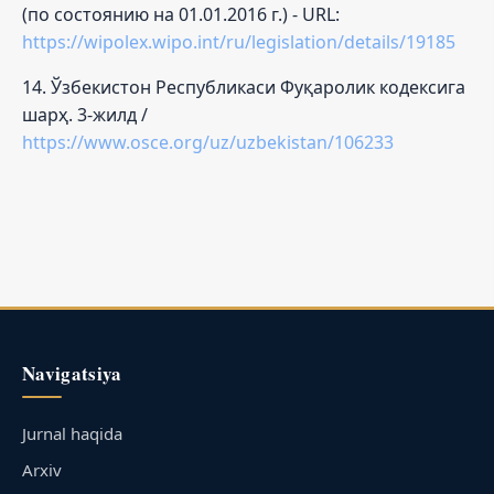
(по состоянию на 01.01.2016 г.) - URL:
https://wipolex.wipo.int/ru/legislation/details/19185
14. Ўзбекистон Республикаси Фуқаролик кодексига
шарҳ. 3-жилд /
https://www.osce.org/uz/uzbekistan/106233
Navigatsiya
Jurnal haqida
Arxiv