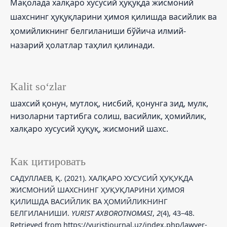
Мақолада халқаро хусусий ҳуқуқда жисмоний
шахснинг ҳуқуқларини ҳимоя қилишда васийлик ва
ҳомийликнинг белгиланиши бўйича илмий-
назарий ҳолатлар таҳлил қилинади.
Kalit so‘zlar
шахсий қонун, мутлоқ, нисбий, қонунга зид, мулк,
низоларни тартибга солиш, васийлик, ҳомийлик,
халқаро хусусий ҳуқуқ, жисмоний шахс.
Как цитировать
САДУЛЛАЕВ, Қ. (2021). ХАЛҚАРО ХУСУСИЙ ҲУҚУҚДА
ЖИСМОНИЙ ШАХСНИНГ ҲУҚУҚЛАРИНИ ҲИМОЯ
ҚИЛИШДА ВАСИЙЛИК ВА ҲОМИЙЛИКНИНГ
БЕЛГИЛАНИШИ.
YURIST AXBOROTNOMASI
,
2
(4), 43–48.
Retrieved from https://yuristjournal.uz/index.php/lawyer-