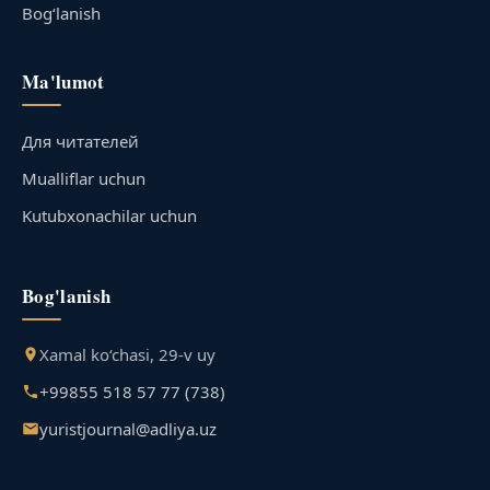
Bog‘lanish
Ma'lumot
Для читателей
Mualliflar uchun
Kutubxonachilar uchun
Bog'lanish
Xamal ko‘chasi, 29-v uy
+99855 518 57 77 (738)
yuristjournal@adliya.uz