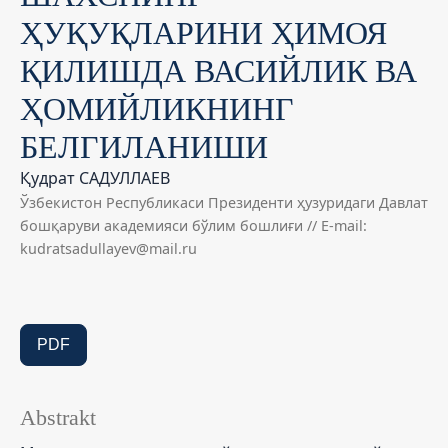
ҲУҚУҚЛАРИНИ ҲИМОЯ
ҚИЛИШДА ВАСИЙЛИК ВА
ҲОМИЙЛИКНИНГ
БЕЛГИЛАНИШИ
Қудрат САДУЛЛАЕВ
Ўзбекистон Республикаси Президенти ҳузуридаги Давлат
бошқаруви академияси бўлим бошлиғи // E-mail:
kudratsadullayev@mail.ru
PDF
Abstrakt