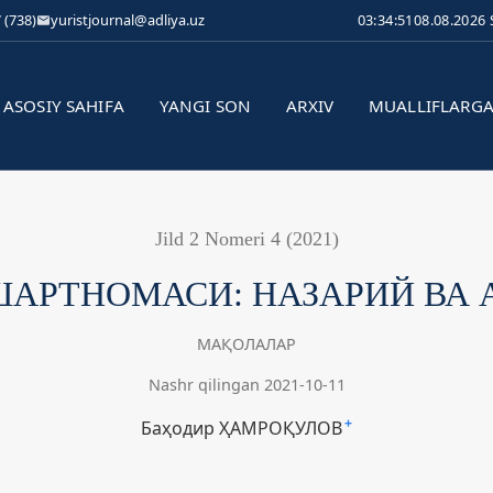
 (738)
yuristjournal@adliya.uz
03:34:52
08.08.2026
ASOSIY SAHIFA
YANGI SON
ARXIV
MUALLIFLARG
Jild 2 Nomeri 4 (2021)
ШАРТНОМАСИ: НАЗАРИЙ ВА
МАҚОЛАЛАР
Nashr qilingan 2021-10-11
Баҳодир ҲАМРОҚУЛОВ
+