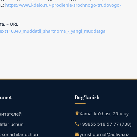
RL:
https://www.kdelo.ru/-prodlenie-srochnogo-trudovogo-
а. – URL:
/text110340_muddatli_shartnoma_-_yangi_muddatga
lumot
Bog'lanish
Xamal ko‘chasi, 29-v uy
читателей
+99855 518 57 77 (738)
iflar uchun
yuristjournal@adliya.uz
bxonachilar uchun