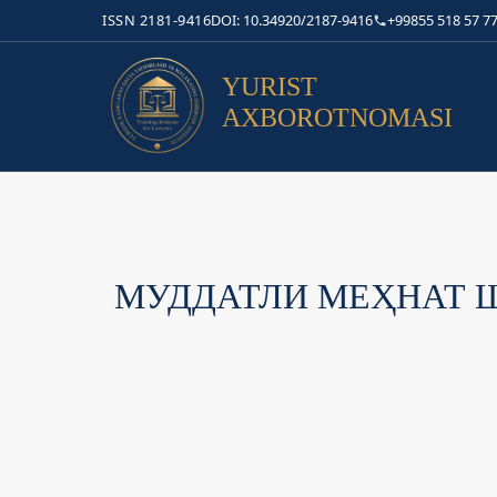
ISSN 2181-9416
DOI: 10.34920/2187-9416
+99855 518 57 77
YURIST
AXBOROTNOMASI
МУДДАТЛИ МЕҲНАТ 