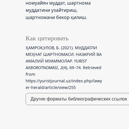
номуайян муддат, шартнома
муддатини узайтириш,
шартномани бекор қилиш.
Как цитировать
ҲАМРОҚУЛОВ, Б. (2021). МУДДАТЛИ
МЕҲНАТ ШАРТНОМАСИ: НАЗАРИЙ ВА
АМАЛИЙ МУАММОЛАР.
YURIST
AXBOROTNOMASI
,
2
(4), 69–74. Retrieved
from
https://yuristjournal.uz/index.php/lawy
er-herald/article/view/255
Другие форматы библиографических ссылок