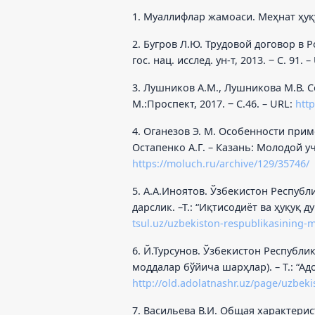
1. Муаллифлар жамоаси. Меҳнат ҳуқуқ
2. Бугров Л.Ю. Трудовой договор в
гос. нац. исслед. ун-т, 2013. ‒ С. 91. 
3. Лушников А.М., Лушникова М.В. 
М.:Проспект, 2017. ‒ С.46. – URL:
http
4. Оганезов Э. М. Особенности прим
Остапенко А.Г. – Казань: Молодой уче
https://moluch.ru/archive/129/35746/
5. А.А.Иноятов. Ўзбекистон Республ
дарслик. –Т.: “Иқтисодиёт ва ҳуқуқ д
tsul.uz/uzbekiston-respublikasining-m
6. Й.Турсунов. Ўзбекистон Республ
моддалар бўйича шарҳлар). – Т.: “Адол
http://old.adolatnashr.uz/page/uzbek
7. Васильева В.И. Общая характерис