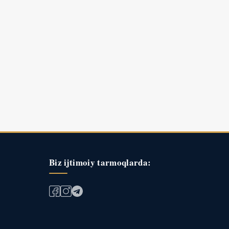
Biz ijtimoiy tarmoqlarda: