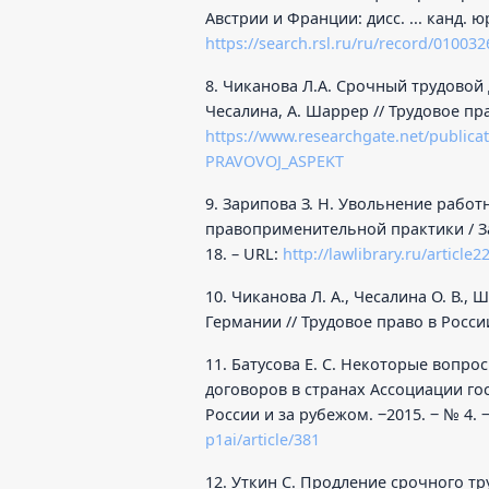
Австрии и Франции: дисс. ... канд. юри
https://search.rsl.ru/ru/record/01003
8. Чиканова Л.А. Срочный трудовой 
Чесалина, А. Шаррер // Трудовое прав
https://www.researchgate.net/publ
PRAVOVOJ_ASPEKT
9. Зарипова З. Н. Увольнение рабо
правоприменительной практики / Зари
18. – URL:
http://lawlibrary.ru/article
10. Чиканова Л. А., Чесалина О. В.,
Германии // Трудовое право в России 
11. Батусова Е. С. Некоторые вопр
договоров в странах Ассоциации гос
России и за рубежом. ‒2015. ‒ № 4. ‒
p1ai/article/381
12. Уткин С. Продление срочного тр