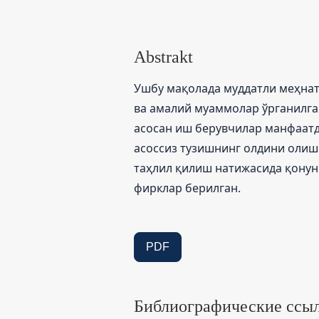
Abstrakt
Ушбу мақолада муддатли меҳнат
ва амалий муаммолар ўрганилг
асосан иш берувчилар манфаатд
асоссиз тузишнинг олдини олиш
таҳлил қилиш натижасида қону
фирклар берилган.
PDF
Библиографические ссы