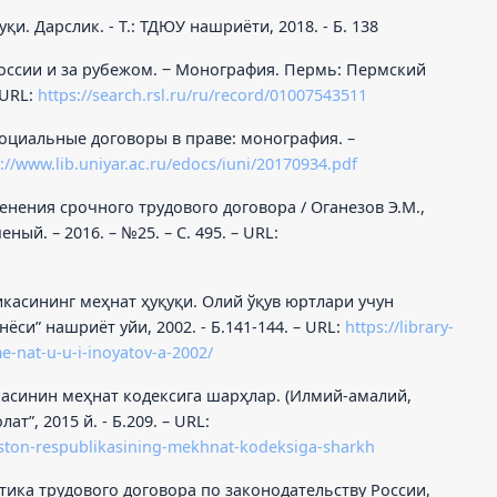
и. Дарслик. - Т.: ТДЮУ нашриёти, 2018. - Б. 138
 России и за рубежом. ‒ Монография. Пермь: Пермский
– URL:
https://search.rsl.ru/ru/record/01007543511
Социальные договоры в праве: монография. –
://www.lib.uniyar.ac.ru/edocs/iuni/20170934.pdf
енения срочного трудового договора / Оганезов Э.М.,
ный. – 2016. – №25. – С. 495. – URL:
икасининг меҳнат ҳуқуқи. Олий ўқув юртлари учун
унёси” нашриёт уйи, 2002. - Б.141-144. – URL:
https://library-
e-nat-u-u-i-inoyatov-a-2002/
икасинин меҳнат кодексига шарҳлар. (Илмий-амалий,
ат”, 2015 й. - Б.209. – URL:
iston-respublikasining-mekhnat-kodeksiga-sharkh
тика трудового договора по законодательству России,