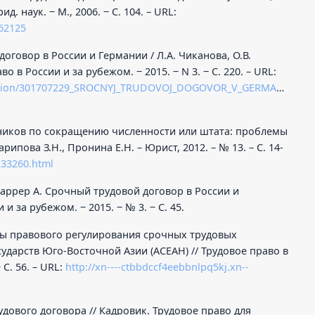
д. наук. ‒ М., 2006. ‒ С. 104. – URL:
262125
договор в России и Германии / Л.А. Чиканова, О.В.
о в России и за рубежом. ‒ 2015. ‒ N 3. ‒ С. 220. – URL:
ication/301707229_SROCNYJ_TRUDOVOJ_DOGOVOR_V_GERMANII_I_R
тников по сокращению численности или штата: проблемы
пова З.Н., Пронина Е.Н. – Юрист, 2012. – № 13. – С. 14-
2233260.html
 Шаррер А. Срочный трудовой договор в России и
и за рубежом. ‒ 2015. ‒ № 3. ‒ С. 45.
осы правового регулирования срочных трудовых
ударств Юго-Восточной Азии (АСЕАН) // Трудовое право в
 С. 56. – URL:
http://xn----ctbbdccf4eebbnlpq5kj.xn--
удового договора // Кадровик. Трудовое право для