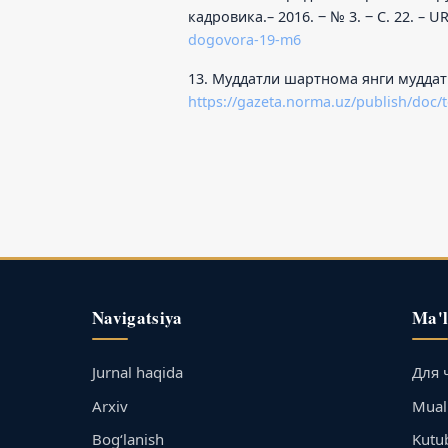
кадровика.– 2016. ‒ № 3. ‒ С. 22. – U
dogovora-19-m6
13. Муддатли шартнома янги муддатг
https://gazeta.norma.uz/publish/doc
Navigatsiya
Ma'
Jurnal haqida
Для 
Arxiv
Muall
Bog‘lanish
Kutu