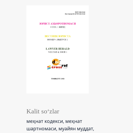
Kalit so‘zlar
меҳнат кодекси, меҳнат
шартномаси, муайян муддат,