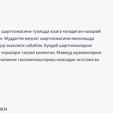
 шартномасини тузишда юзага келадиган назарий
ан. Муддатли меҳнат шартномасини имзолашда
ор эканлиги сабабли, бундай шартномаларни
 чоралари таҳлил қилинган. Мавжуд муаммоларни
нчиликни такомиллаштириш юзасидан асосланган
лки