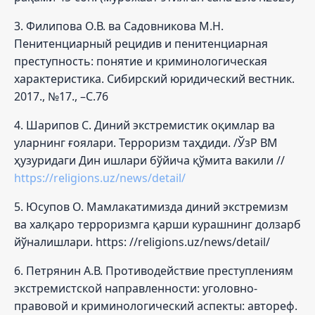
3. Филипова О.В. ва Садовникова М.Н.
Пенитенциарный рецидив и пенитенциарная
преступность: понятие и криминологическая
характеристика. Сибирский юридический вестник.
2017., №17., –С.76
4. Шарипов С. Диний экстремистик оқимлар ва
уларнинг ғоялари. Терроризм таҳдиди. /ЎзР ВМ
ҳузуридаги Дин ишлари бўйича қўмита вакили //
https://religions.uz/news/detail/
5. Юсупов О. Мамлакатимизда диний экстремизм
ва халқаро терроризмга қарши курашнинг долзарб
йўналишлари. https: //religions.uz/news/detail/
6. Петрянин А.В. Противодействие преступлениям
экстремистской направленности: уголовно-
правовой и криминологический аспекты: автореф.