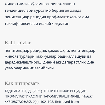
жиноятчилик кўлами ва ривожланиш
тенденциялари кўрсатиб берилган ҳамда
пенитенциар рецидив профилактикасига оид
таклиф-тавсиялар ишлаб чиқилган.
Kalit so‘zlar
пенитенциар рецидив, қамоқ аҳли, пенитенциар
жиноят турлари, маҳкумлар радикаллашуви ва
дерадикалаштириш, диний ақидапарастлик, дин
уламоларининг васийлиги.
Как цитировать
ТАДЖИБАЕВА, Д. (2021). ПЕНИТЕНЦИАР РЕЦИДИВ
ПРОФИЛАКТИКАСИНИ ТАКОМИЛЛАШТИРИШ.
YURIST
AXBOROTNOMASI
,
2
(4), 102–108. Retrieved from