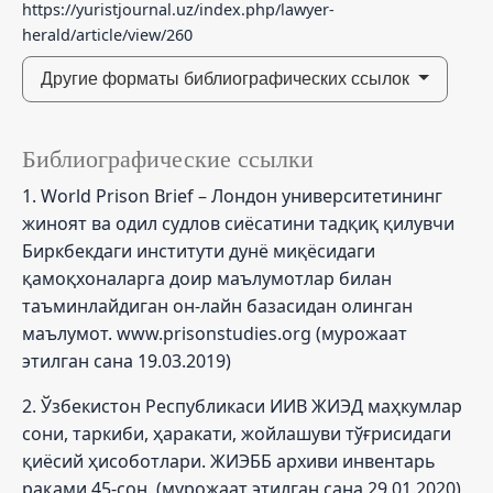
https://yuristjournal.uz/index.php/lawyer-
herald/article/view/260
Другие форматы библиографических ссылок
Библиографические ссылки
1. World Prison Brief – Лондон университетининг
жиноят ва одил судлов сиёсатини тадқиқ қилувчи
Биркбекдаги институти дунё миқёсидаги
қамоқхоналарга доир маълумотлар билан
таъминлайдиган он-лайн базасидан олинган
маълумот. www.prisonstudies.org (мурожаат
этилган сана 19.03.2019)
2. Ўзбекистон Республикаси ИИВ ЖИЭД маҳкумлар
сони, таркиби, ҳаракати, жойлашуви тўғрисидаги
қиёсий ҳисоботлари. ЖИЭББ архиви инвентарь
рақами 45-сон. (мурожаат этилган сана 29.01.2020)