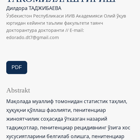
Дилдора ТАДЖИБАЕВА
Ўзбекистон Республикаси ИИВ Академияси Олий ўқув
юртидан кейинги таълим факультети таянч
докторантура докторанти // E-mail:
edorado.dt7@gmail.com
PDF
Abstrakt
Мақолада муаллиф томонидан статистик таҳлил,
ҳуқуқни қўллаш фаолияти, пенитенциар
жиноятчилик соҳасида ўтказган назарий
тадқиқотлар, пенитенциар рецидивнинг ўзига хос
хусусиятларини белгилаб олишга, пенитенциар