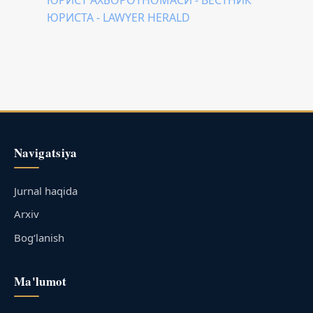
ЮРИСТА - LAWYER HERALD
Navigatsiya
Jurnal haqida
Arxiv
Bog‘lanish
Ma'lumot