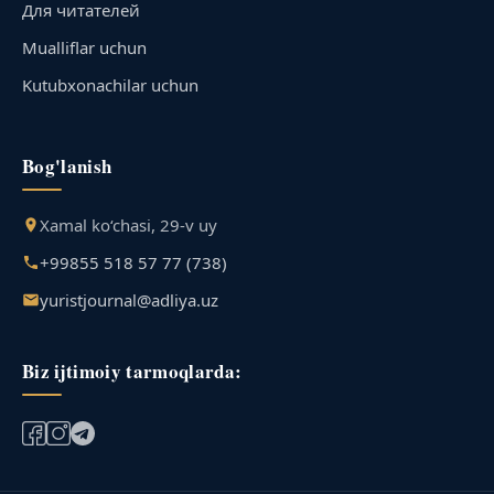
Для читателей
Mualliflar uchun
Kutubxonachilar uchun
Bog'lanish
Xamal ko‘chasi, 29-v uy
+99855 518 57 77 (738)
yuristjournal@adliya.uz
Biz ijtimoiy tarmoqlarda: