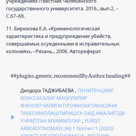
учреждениях //Вестник Челябинского
государственного университета. 2016., вып.2, –
С.67–69.
11. Бирюкова Е.А. «Криминологическая
характеристика и предупреждение убийств,
совершаемых осужденными в исправительных
колониях»,−Рязань., 2006. Автореферат
##plugins.generic.recommendByAuthor.heading##
Дилдора ТАДЖИБАЕВА ,
ПЕНИТЕНЦИАР
МУАССАСАЛАР МАҲКУМЛАР
ЖИНОЯТЧИЛИГИ ПРОФИЛАКТИКАСИНИ
ТАККОМИЛЛАШТИРИШГА ОИД АМАЛИЁТДА
УЧРАЁТГАН МУАММОЛАР
,
YURIST
AXBOROTNOMASI: Jild 1 Nomeri 1 (2020):
ЮРИСТ АХБОРОТНОМАСИ - ВЕСТНИК