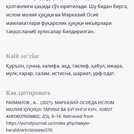
қолганлиги ҳақида сўз юритилади. Шу бидан бирга,
ислом молия ҳуқуқи ва Марказий Осиё
мамлакатлари фуқаролик ҳуқуқи меъёрлари
таққосланиб хулосалар билдирилган.
Kalit so‘zlar
Қуръон, сунна, халифа, ақд, таклиф, қабул, ижара,
мулк, ғарар, салам, истисна, шариат, урф-одат.
Как цитировать
РАХМАНОВ , А. . (2021). МАРКАЗИЙ ОСИЁДА ИСЛОМ
МОЛИЯ ҲУҚУҚИ: ТАРИХИ ВА БУГУНГИ КУН.
YURIST
AXBOROTNOMASI
,
2
(5), 8–14. Retrieved from
https://yuristjournal.uz/index.php/lawyer-
herald/article/view/270