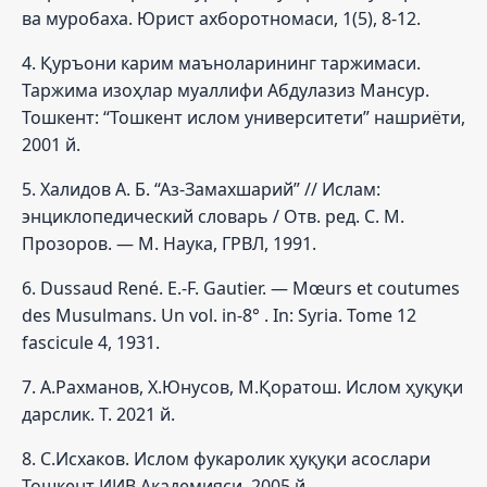
ва муробаха. Юрист ахборотномаси, 1(5), 8-12.
4. Қуръони карим маъноларининг таржимаси.
Таржима изоҳлар муаллифи Абдулазиз Мансур.
Тошкент: “Тошкент ислом университети” нашриёти,
2001 й.
5. Халидов А. Б. “Аз-Замахшарий” // Ислам:
энциклопедический словарь / Отв. ред. С. М.
Прозоров. — М. Наука, ГРВЛ, 1991.
6. Dussaud René. E.-F. Gautier. — Mœurs et coutumes
des Musulmans. Un vol. in-8° . In: Syria. Tome 12
fascicule 4, 1931.
7. А.Рахманов, Х.Юнусов, М.Қоратош. Ислом ҳуқуқи
дарслик. Т. 2021 й.
8. С.Исхаков. Ислом фукаролик ҳуқуқи асослари
Тошкент ИИВ Академияси. 2005 й.