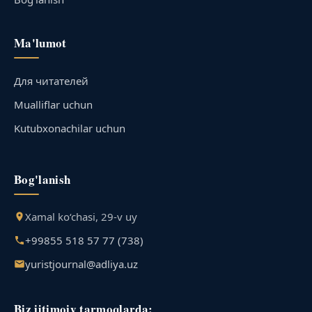
Ma'lumot
Для читателей
Mualliflar uchun
Kutubxonachilar uchun
Bog'lanish
Xamal ko‘chasi, 29-v uy
+99855 518 57 77 (738)
yuristjournal@adliya.uz
Biz ijtimoiy tarmoqlarda: