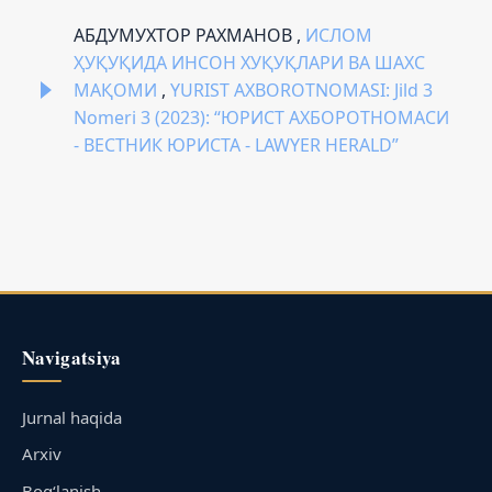
АБДУМУХТОР РАХМАНОВ ,
ИСЛОМ
ҲУҚУҚИДА ИНСОН ХУҚУҚЛАРИ ВА ШАХС
МАҚОМИ
,
YURIST AXBOROTNOMASI: Jild 3
Nomeri 3 (2023): “ЮРИСТ АХБОРОТНОМАСИ
- ВЕСТНИК ЮРИСТА - LAWYER HERALD”
Navigatsiya
Jurnal haqida
Arxiv
Bog‘lanish