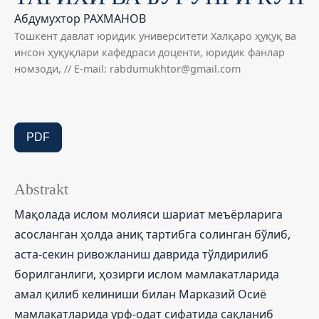
Абдумухтор РАХМАНОВ
Тошкент давлат юридик университети Халқаро ҳуқуқ ва
инсон ҳуқуқлари кафедраси доценти, юридик фанлар
номзоди, // E-mail: rabdumukhtor@gmail.com
PDF
Abstrakt
Мақолада ислом молияси шариат меъёрларига
асосланган ҳолда аниқ тартибга солинган бўлиб,
аста-секин ривожланиш даврида тўлдирилиб
борилганлиги, ҳозирги ислом мамлакатларида
амал қилиб келиниши билан Марказий Осиё
мамлакатларида урф-одат сифатида сақланиб