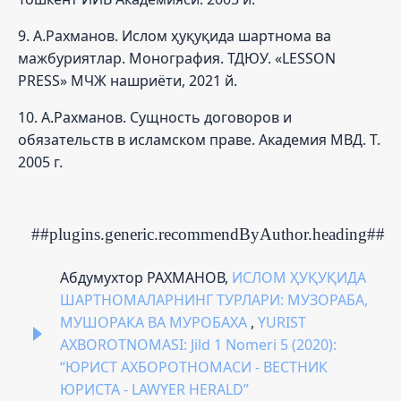
9. А.Рахманов. Ислом ҳуқуқида шартнома ва
мажбуриятлар. Монография. ТДЮУ. «LESSON
PRESS» МЧЖ нашриёти, 2021 й.
10. А.Рахманов. Сущность договоров и
обязательств в исламском праве. Академия МВД. Т.
2005 г.
##plugins.generic.recommendByAuthor.heading##
Абдумухтор РАХМАНОВ,
ИСЛОМ ҲУҚУҚИДА
ШАРТНОМАЛАРНИНГ ТУРЛАРИ: МУЗОРАБА,
МУШОРАКА ВА МУРОБАХА
,
YURIST
AXBOROTNOMASI: Jild 1 Nomeri 5 (2020):
“ЮРИСТ АХБОРОТНОМАСИ - ВЕСТНИК
ЮРИСТА - LAWYER HERALD”