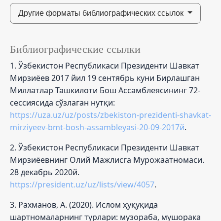
Другие форматы библиографических ссылок
Библиографические ссылки
1. Ўзбекистон Республикаси Президенти Шавкат
Мирзиёев 2017 йил 19 сентябрь куни Бирлашган
Миллатлар Ташкилоти Бош Ассамблеясининг 72-
сессиясида сўзлаган нутқи:
https://uza.uz/uz/posts/zbekiston-prezidenti-shavkat-
mirziyeev-bmt-bosh-assambleyasi-20-09-2017й
.
2. Ўзбекистон Республикаси Президенти Шавкат
Мирзиёевнинг Олий Мажлисга Мурожаатномаси.
28 декабрь 2020й.
https://president.uz/uz/lists/view/4057
.
3. Рахманов, А. (2020). Ислом ҳуқуқида
шартномаларнинг турлари: музораба, мушорака