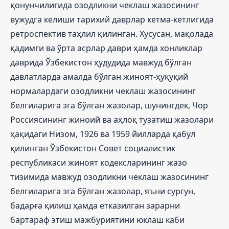
қонунчилигида озодликни чеклаш жазосининг
вужудга келиши тарихий даврлар кетма-кетлигида
ретроспектив таҳлил қилинган. Хусусан, мақолада
қадимги ва ўрта асрлар даври ҳамда хонликлар
даврида Ўзбекистон ҳудудида мавжуд бўлган
давлатларда амалда бўлган жиноят-ҳуқуқий
нормалардаги озодликни чеклаш жазосининг
белгиларига эга бўлган жазолар, шунингдек, Чор
Россиясининг жиноий ва аҳлоқ тузатиш жазолари
ҳақидаги Низом, 1926 ва 1959 йилларда қабул
қилинган Ўзбекистон Совет социалистик
республикаси жиноят кодексларининг жазо
тизимида мавжуд озодликни чеклаш жазосининг
белгиларига эга бўлган жазолар, яъни сургун,
бадарға қилиш ҳамда етказилган зарарни
бартараф этиш мажбуриятини юклаш каби