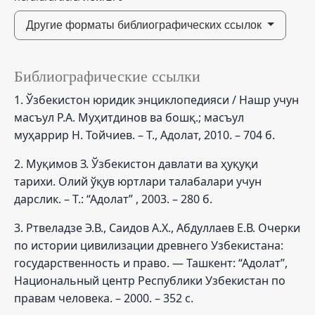
Другие форматы библиографических ссылок
Библиографические ссылки
1. Ўзбекистон юридик энциклопедияси / Нашр учун
масъул Р.А. Муҳитдинов ва бошқ.; масъул
муҳаррир Н. Тойчиев. – Т., Адолат, 2010. – 704 б.
2. Муқимов З. Ўзбекистон давлати ва ҳуқуқи
тарихи. Олий ўқув юртлари талабалари учун
дарслик. – Т.: “Адолат” , 2003. – 280 б.
3. Ртвеладзе Э.В., Саидов А.Х., Абдуллаев Е.В. Очерки
по истории цивилизации древнего Узбекистана:
государственность и право. — Ташкент: “Адолат”,
Национальный центр Республики Узбекистан по
правам человека. – 2000. – 352 с.