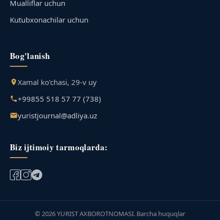
Mualliflar uchun
Kutubxonachilar uchun
Bog'lanish
Xamal ko‘chasi, 29-v uy
+99855 518 57 77 (738)
yuristjournal@adliya.uz
Biz ijtimoiy tarmoqlarda:
© 2026 YURIST AXBOROTNOMASI. Barcha huquqlar