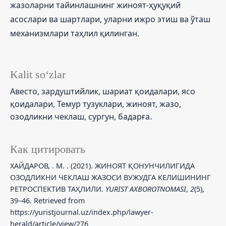
жазоларни тайинлашнинг жиноят-ҳуқуқий
асослари ва шартлари, уларни ижро этиш ва ўташ
механизмлари таҳлил қилинган.
Kalit so‘zlar
Авесто, зардуштийлик, шариат қоидалари, ясо
қоидалари, Темур тузуклари, жиноят, жазо,
озодликни чеклаш, сургун, бадарға.
Как цитировать
ХАЙДАРОВ, . М. . (2021). ЖИНОЯТ ҚОНУНЧИЛИГИДА
ОЗОДЛИКНИ ЧЕКЛАШ ЖАЗОСИ ВУЖУДГА КЕЛИШИНИНГ
РЕТРОСПЕКТИВ ТАҲЛИЛИ.
YURIST AXBOROTNOMASI
,
2
(5),
39–46. Retrieved from
https://yuristjournal.uz/index.php/lawyer-
herald/article/view/276