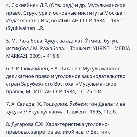
4. Сюкияйнен Л.Р. (Отв. ред.) и др. Мусульманское
право. Структура и основные институты Москва :
Издательство Изд-во ИГиП АН СССР, 1984. – 145 с.
(Syukiyainen L.R.
5. М. Ражабова. Ҳуқуқ ва адолат: Ўтмиш, бугун,
истиқбол / М. Ражабова. – Тошкент: YURIST – MEDIA
MARKAZI, 2009, – 416 б.
6. Л.Р. Сюкияйнен, В.А. Лихачёв. Мусульманское
деликатное право и уголовное законодательство
стран Зарубежного Востока. «Мусульманское
право», М., ИГП АН ССР, 1984, – С. 76-104.
7. А. Саидов, Ж. Тошқулов. Ўзбекистон Давлати ва
ҳуқуқи // Ўқув қўлланма. Тошкент., 1995, 112 б.
8. Дугарова С.Ж. Характеристика уголовно-
правовых запретов великой ясы // Вестник