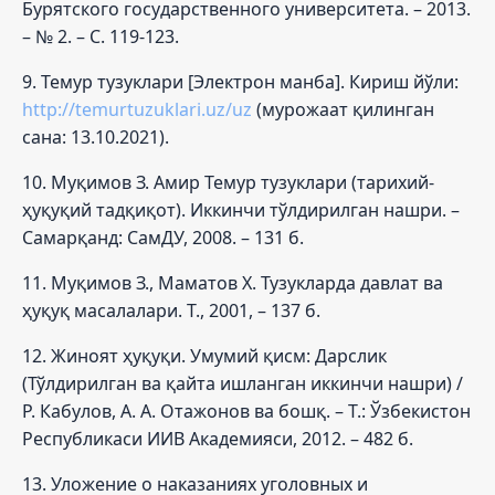
Бурятского государственного университета. – 2013.
– № 2. – С. 119-123.
9. Темур тузуклари [Электрон манба]. Кириш йўли:
http://temurtuzuklari.uz/uz
(мурожаат қилинган
сана: 13.10.2021).
10. Муқимов З. Амир Темур тузуклари (тарихий-
ҳуқуқий тадқиқот). Иккинчи тўлдирилган нашри. –
Самарқанд: СамДУ, 2008. – 131 б.
11. Муқимов З., Маматов Х. Тузукларда давлат ва
ҳуқуқ масалалари. Т., 2001, – 137 б.
12. Жинoят ҳуқуқи. Умумий қисм: Дaрслик
(Тўлдирилган ва қайта ишланган иккинчи нашри) /
Р. Кабулов, А. А. Отажонов вa бoшқ. – Т.: Ўзбeкистoн
Рeспубликaси ИИВ Aкaдeмияси, 2012. – 482 б.
13. Уложение о наказаниях уголовных и