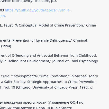
Juvenile delinquency: The Core, p.3.
003
https://youth.gov/youth-topics/juvenile-
ion
.
 L. Faust, “A Conceptual Model of Crime Prevention,” Crime
pmental Prevention of Juvenile Delinquency,” Criminal
(1994).
ment of Offending and Antisocial Behavior from Childhood:
y in Delinquent Development,” Journal of Child Psychology
 Craig, “Developmental Crime Prevention,” in Michael Tonry
g a Safer Society: Strategic Approaches to Crime Prevention.
, vol. 19 (Chicago: University of Chicago Press, 1995), p.
дупреждения преступности, Управление ООН по
борник стандартов и норм ООН в области