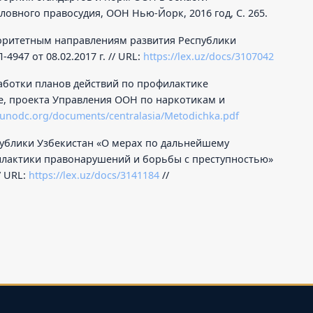
ловного правосудия, ООН Нью-Йорк, 2016 год, С. 265.
иоритетным направлениям развития Республики
4947 от 08.02.2017 г. // URL:
https://lex.uz/docs/3107042
аботки планов действий по профилактике
, проекта Управления ООН по наркотикам и
.unodc.org/documents/centralasia/Metodichka.pdf
публики Узбекистан «О мерах по дальнейшему
лактики правонарушений и борьбы с преступностью»
/ URL:
https://lex.uz/docs/3141184
//