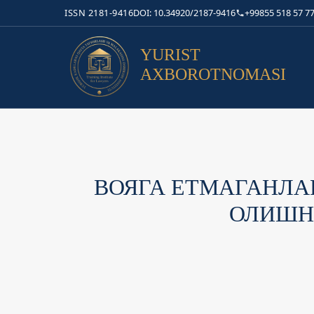
ISSN 2181-9416
DOI: 10.34920/2187-9416
+99855 518 57 77
YURIST
AXBOROTNOMASI
ВОЯГА ЕТМАГАНЛА
ОЛИШН