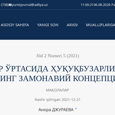
 (738)
yuristjournal@adliya.uz
11:00:21
06.08.2026 P
ASOSIY SAHIFA
YANGI SON
ARXIV
MUALLIFLARG
Jild 2 Nomeri 5 (2021)
Р ЎРТАСИДА ҲУҚУҚБУЗАРЛ
ИНГ ЗАМОНАВИЙ КОНЦЕПЦ
МАҚОЛАЛАР
Nashr qilingan 2021-12-21
Анора ДЖУРАЕВА
+