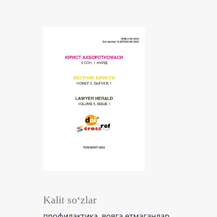
Kalit so‘zlar
профилактика, вояга етмаганлар,