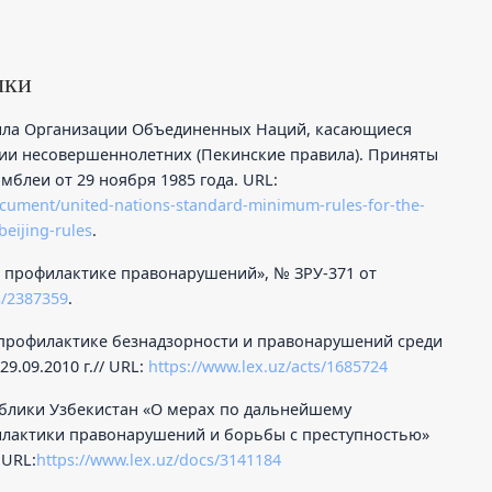
лки
ила Организации Объединенных Наций, касающиеся
ии несовершеннолетних (Пекинские правила). Приняты
мблеи от 29 ноября 1985 года. URL:
ocument/united-nations-standard-minimum-rules-for-the-
beijing-rules
.
О профилактике правонарушений», № ЗРУ-371 от
s/2387359
.
О профилактике безнадзорности и правонарушений среди
.09.2010 г.// URL:
https://www.lex.uz/acts/1685724
ублики Узбекистан «О мерах по дальнейшему
лактики правонарушений и борьбы с преступностью»
 URL:
https://www.lex.uz/docs/3141184