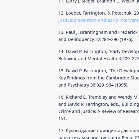
11. Larry J. Siegel, Brandon C. Welsh, 
12. Loeber, Farrington, & Petechuk, 2
justice/prevention-and-early-intervent
13. Paul J. Brantingham and Frederick
and Delinquency 22:284–296 (1976).
14. David P. Farrington, “Early Develo
Behavior and Mental Health 4:209–227 
15. David P. Farrington, “The Develop
Key Findings from the Cambridge Stud
and Psychiatry 36:929–964 (1995).
16. Richard E. Tremblay and Wendy M.
and David P. Farrington, eds., Buildin
Crime and Justice: A Review of Research
151.
17. Руководящие принципы для пре
наркотикам и преступности Вена, С