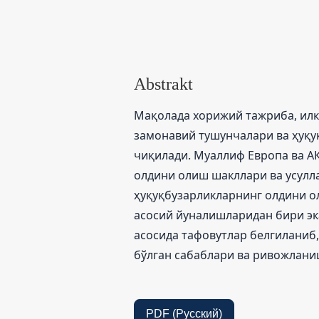
Abstrakt
Мақолада хорижий тажриба, илк
замонавий тушунчалари ва ҳуқу
чиқилади. Муаллиф Европа ва А
олдини олиш шакллари ва усулла
ҳуқуқбузарликларнинг олдини о
асосий йуналишларидан бири эк
асосида тафовутлар белгиланиб
бўлган сабаблари ва ривожлани
PDF (Русский)