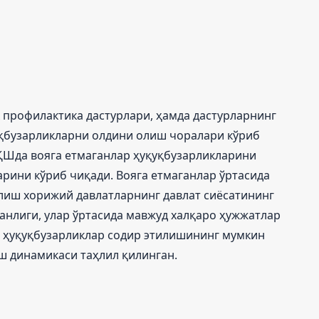
 профилактика дастурлари, ҳамда дастурларнинг
қбузарликларни олдини олиш чоралари кўриб
ҚШда вояга етмаганлар ҳуқуқбузарликларини
рини кўриб чиқади. Вояга етмаганлар ўртасида
лиш хорижий давлатларнинг давлат сиёсатининг
анлиги, улар ўртасида мавжуд халқаро ҳужжатлар
, ҳуқуқбузарликлар содир этилишининг мумкин
ш динамикаси таҳлил қилинган.