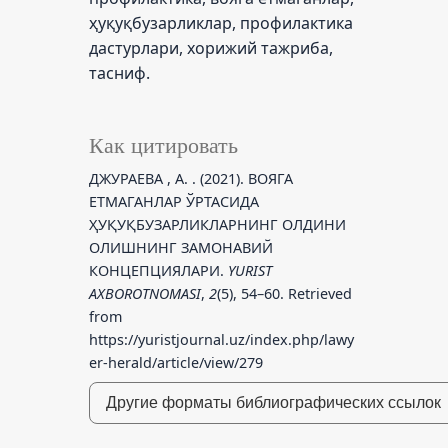
ҳуқуқбузарликлар, профилактика
дастурлари, хорижий тажриба,
тасниф.
Как цитировать
ДЖУРАЕВА , А. . (2021). ВОЯГА
ЕТМАГАНЛАР ЎРТАСИДА
ҲУҚУҚБУЗАРЛИКЛАРНИНГ ОЛДИНИ
ОЛИШНИНГ ЗАМОНАВИЙ
КОНЦЕПЦИЯЛАРИ.
YURIST
AXBOROTNOMASI
,
2
(5), 54–60. Retrieved
from
https://yuristjournal.uz/index.php/lawy
er-herald/article/view/279
Другие форматы библиографических ссылок