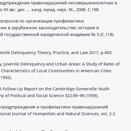
 предупреждения правонарушений несовершеннолетних в
X вв.: дис. ... канд. юрид. наук. М., 2008. С.198
 вопросов по организации профилактики
х в зарубежном законодательстве: история и
й государственной юридической академии № 5 (С.118)
uvenile Delinquency Theory, Practice, and Law 2017, p.403.
y, Juvenile Delinquency and Urban Areas: A Study of Rates of
l Characteristics of Local Communities in American Cities
 1942).
A Follow-Up Report on the Cambridge-Somerville Youth
 of Political and Social Science 322:89–96 (1959).
т предупреждения и профилактики правонарушений
nal Journal of Humanities and Natural Sciences, vol. 2-2