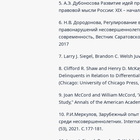
5. А.Э. Дубоносова Развитие идей
правовой мысли России: XIX – начало X
6. Н.В. Дородонова, Регулирование
правонарушений несовершеннолетни
современность, Вестник Саратовско
2017
7. Larry J. Siegel, Brandon C. Welsh J
8. Clifford R. Shaw and Henry D. McKa
Delinquents in Relation to Differentia
(Chicago: University of Chicago Press,
9. Joan McCord and William McCord, “
Study,” Annals of the American Academy
10. Р.И.Меркулов, Зарубежный опы
среди несовершеннолетних. Internatio
(53), 2021. С.177-181.