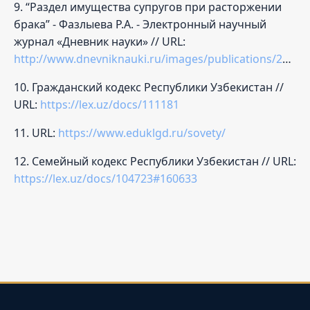
9. “Раздел имущества супругов при расторжении
брака” - Фазлыева Р.А. - Электронный научный
журнал «Дневник науки» // URL:
http://www.dnevniknauki.ru/images/publications/2020/3/law/Fazlev.pdf
10. Гражданский кодекс Республики Узбекистан //
URL:
https://lex.uz/docs/111181
11. URL:
https://www.eduklgd.ru/sovety/
12. Семейный кодекс Республики Узбекистан // URL:
https://lex.uz/docs/104723#160633