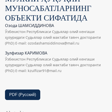
МУНОСАБАТЛАРНИНГ
ОБЪЕКТИ СИФАТИДА
Озода ШАМСИДДИНОВА
Ўзбекистон Республикаси Судьялар олий кенгаши
ҳузуридаги Судьялар олий мактаби таянч докторанти
(PhD) E-mail: ozodashamsiddinova@mail.ru
Зулфизар КАРИМОВА
Ўзбекистон Республикаси Судьялар олий кенгаши
ҳузуридаги Судьялар олий мактаби таянч докторанти
(PhD) E-mail: kzulfizar91@mail.ru
PDF (Русский)