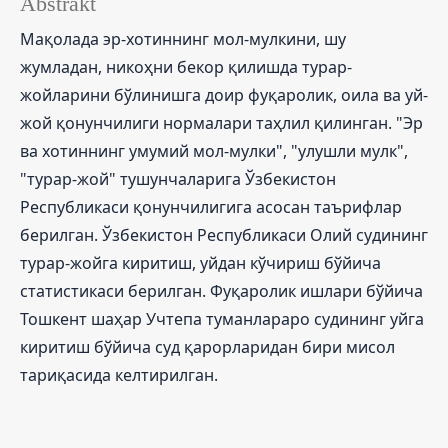
Abstrakt
Мақолада эр-хотиннинг мол-мулкини, шу
жумладан, никоҳни бекор қилишда турар-
жойларини бўлинишга доир фуқаролик, оила ва уй-
жой қонунчилиги нормалари таҳлил қилинган. "Эр
ва хотиннинг умумий мол-мулки", "улушли мулк",
"турар-жой" тушунчаларига Ўзбекистон
Республикаси қонунчилигига асосан таърифлар
берилган. Ўзбекистон Республикаси Олий судининг
турар-жойга киритиш, уйдан кўчириш бўйича
статистикаси берилган. Фуқаролик ишлари бўйича
Тошкент шаҳар Учтепа туманлараро судининг уйга
киритиш бўйича суд қарорларидан бири мисол
тариқасида келтирилган.