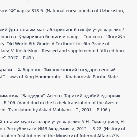
и “Ф” харфи 318-б. (National encyclopedia of Uzbekistan,
умий ўрта таълим мактабларининг 6-синфи учун дарслик /
атилган ва тўлдирилган бешинчи нашр. - Тошкент.: “Янгийўл
ory. Old World 6th Grade: A Textbook for 6th Grade of
aev, V. Kostetskiy. - Revised and supplemented fifth edition.
e”, 2017. - P.49.)
урапи. – Хабаровск.: Тихоокеанский государственный
N.T. Laws of King Hammurabi. – Khabarovsk: Pacific State
ржимасида “Вандидод”. Авесто. Тарихий-адабий ёдгорлик.
 Б.106. (Vandidod in the Uzbek translation of the Avesto.
nt. Translation by Askad Mahkam. - T., 2001. - P.106.)
ий таълим муассасалари учун дарслик // Н. Одилқориев, Н.
он Республикаси ИИВ Академияси, 2012. – Б.22. (History of
ation Institutions of the Ministry of Internal Affairs // N.