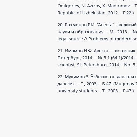
Odilqoriev, N. Azizov, X. Madirimov. - T
Republic of Uzbekistan, 2012. - P.22.)
20. Рахмонов Р.И. “Авеста” – вели
науки и образования. – М., 2013. – № 2 
legal source // Problems of modern scie
21. Имамов Н.Ф. Авеста — источник
Петербург, 2014. – № 5.1 (64.1)/2014 – 
scientist. St. Petersburg, 2014. - No. 5.1
22. Муқимов З. Ўзбекистон давлати 
дарслик. – Т., 2003. – Б.47. (Muqimov 
university students. - T., 2003. - P.47.)