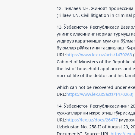
12. Тиллаев Т.Н. Жиноят процессида ф
(Tillaev T.N. Civil litigation in criminal
13. Ўзбекистон Республикаси Вазир
унинг оиласининг нормал турмуш к
ундирув қаратилиши мумкин бўлмаг
буюмлар рўйхатини тасдиқлаш тўғри
URL:
https://www.lex.uz/acts/1470263
(
Cabinet of Ministers of the Republic 
the list of household appliances and 
normal life of the debtor and his famil
which can not be recovered under exe
URL:
https://www.lex.uz/acts/1470263)
14. Ўзбекистон Республикасининг 20
хужжатларини ижро этиш тўғрисида”
URL:
https://lex.uz/docs/26477
(мурожат
Uzbekistan No. 258-II of August 29, 2
Documents". Source: URL:
https://lex.