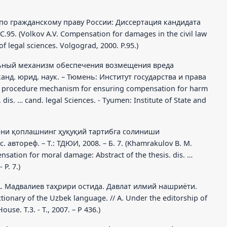
 по гражданскому праву России: Диссертация кандидата
.95. (Volkov A.V. Compensation for damages in the civil law
of legal sciences. Volgograd, 2000. P.95.)
альный механизм обеспечения возмещения вреда
анд. юрид. наук. – Тюмень: Институт государства и права
inal procedure mechanism for ensuring compensation for harm
. dis. … cand. legal Sciences. - Tyumen: Institute of State and
рни қоплашнинг ҳуқуқий тартибга солиниши
 автореф. – Т.: ТДЮИ, 2008. – Б. 7. (Khamrakulov B. M.
nsation for moral damage: Abstract of the thesis. dis. …
 P. 7.)
/ А. Мадвалиев таҳрири остида. Давлат илмий нашриёти.
Dictionary of the Uzbek language. // A. Under the editorship of
ouse. T.3. - T., 2007. – P 436.)