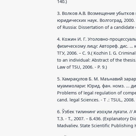
140.)
3. Волков А.В. Возмещение убытков
юридических наук. Волгоград, 2000. C
of Russia: Dissertation of a candidate 
4. Кожин И. Г. Уголовно-процессу
физическому лицу: Автореф. дис. … к
ТГУ, 2006. – С. 9.( Kozhin I. G. Crim
to an individual: Abstract of the thesis
Law of TSU, 2006. - P. 9.)
5. Хамрақулов Б. М. Маънавий зара
муаммолари: Юрид. фан. номз. ... дис.
Problems of legal regulation of compe
cand. legal Sciences. - T .: TSUL, 2008. -
6. Ўзбек тилининг изоҳли луғати. /
T.3. - T., 2007. – Б.436. (Explanatory 
Madvaliev. State Scientific Publishing H