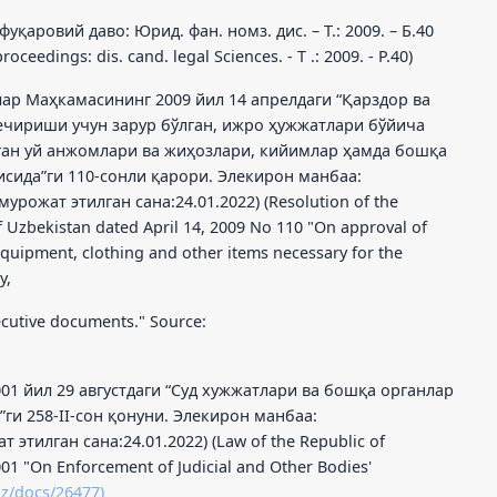
уқаровий даво: Юрид. фан. номз. дис. – Т.: 2009. – Б.40
 proceedings: dis. cand. legal Sciences. - T .: 2009. - P.40)
лар Маҳкамасининг 2009 йил 14 апрелдаги “Қарздор ва
ечириши учун зарур бўлган, ижро ҳужжатлари бўйича
ан уй анжомлари ва жиҳозлари, кийимлар ҳамда бошқа
сида”ги 110-сонли қарори. Элекирон манбаа:
мурожат этилган сана:24.01.2022) (Resolution of the
of Uzbekistan dated April 14, 2009 No 110 "On approval of
equipment, clothing and other items necessary for the
y,
cutive documents." Source:
01 йил 29 августдаги “Суд хужжатлари ва бошқа органлар
ги 258-II-сон қонуни. Элекирон манбаа:
 этилган сана:24.01.2022) (Law of the Republic of
001 "On Enforcement of Judicial and Other Bodies'
uz/docs/26477)