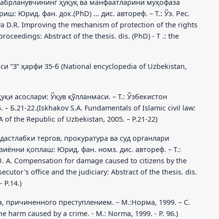
 жабрланувчининг ҳуқуқ ва манфаатларини муҳофаза
Юрид. фан. док.(PhD) ... дис. автореф. – Т.: Ўз. Рес.
a D.R. Improving the mechanism of protection of the rights
proceedings: Abstract of the thesis. dis. (PhD) - T .: the
 “З” ҳарфи 35-б (National encyclopedia of Uzbekistan,
уқи асослари: Ўқув қўлланмаси. – Т.: Ўзбекистон
Б.21-22.(Iskhakov S.A. Fundamentals of Islamic civil law:
A of the Republic of Uzbekistan, 2005. – P.21-22)
 дастлабки тергов, прокуратура ва суд органлари
иённи қоплаш: Юрид. фан. номз. дис. автореф. – Т.:
 A. Compensation for damage caused to citizens by the
ecutor's office and the judiciary: Abstract of the thesis. dis.
- P.14.)
, причиненного преступлением. – М.:Норма, 1999. – С.
e harm caused by a crime. - M.: Norma, 1999. - P. 96.)