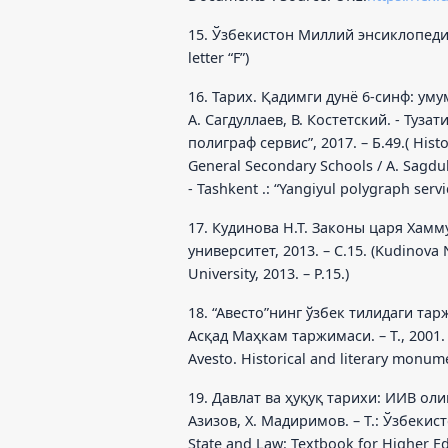
15. Ўзбекистон Миллий энсиклопедияс
letter “F”)
16. Тарих. Қадимги дунё 6-синф: ум
А. Сагдуллаев, В. Костетский. - Туз
полиграф сервис”, 2017. – Б.49.( Hist
General Secondary Schools / A. Sagdull
- Tashkent .: “Yangiyul polygraph servic
17. Кудинова Н.Т. Законы царя Хамм
университет, 2013. – С.15. (Kudinova 
University, 2013. – P.15.)
18. “Авесто”нинг ўзбек тилидаги та
Асқад Маҳкам таржимаси. – Т., 2001. –
Avesto. Historical and literary monume
19. Давлат ва ҳуқуқ тарихи: ИИВ ол
Азизов, Х. Мадиримов. – Т.: Ўзбекист
State and Law: Textbook for Higher Educ