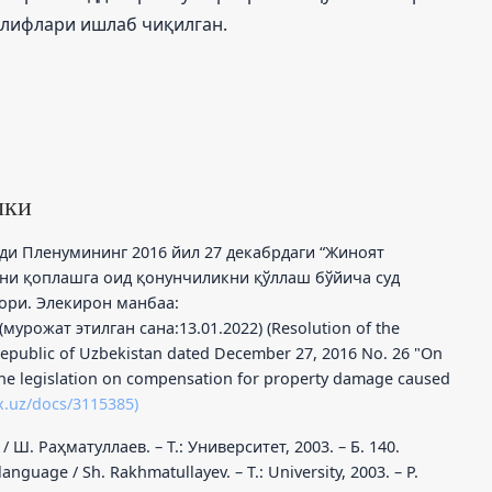
клифлари ишлаб чиқилган.
лки
уди Пленумининг 2016 йил 27 декабрдаги “Жиноят
нни қоплашга оид қонунчиликни қўллаш бўйича суд
рори. Элекирон манбаа:
(мурожат этилган сана:13.01.2022) (Resolution of the
epublic of Uzbekistan dated December 27, 2016 No. 26 "On
f the legislation on compensation for property damage caused
x.uz/docs/3115385)
 Ш. Раҳматуллаев. – Т.: Университет, 2003. – Б. 140.
anguage / Sh. Rakhmatullayev. – Т.: University, 2003. – P.