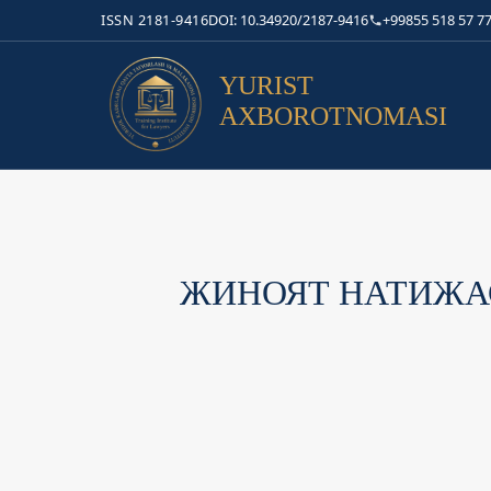
ISSN 2181-9416
DOI: 10.34920/2187-9416
+99855 518 57 77
YURIST
AXBOROTNOMASI
ЖИНОЯТ НАТИЖА