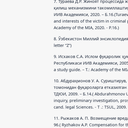
7. Тўраева Д.Р. Жиноят процессида
қилиш механизмини такомиллаштириш: 
ИИВ Академияси, 2020. – Б.16.(Turaev
and interests of the victim in criminal 
Academy of the MIA, 2020. - P.16.)
8. Ўзбекистон Миллий энсиклопедияси
letter “Z”)
9. Исхаков С.А. Ислом фуқаролик ҳуқ
Республикаси ИИВ Академияси, 2005. – 
a study guide. – T.: Academy of the MI
10. Абдураҳмонов У. А. Суриштирув,
томонидан фуқароларга етказилган з
ТДЮИ, 2009. – Б.14.( Abdurahmonov U.
inquiry, preliminary investigation, pros
cand. legal Sciences. - T .: TSUL, 2009. 
11. Рыжаков А. П. Возмещение вреда
96.( Ryzhakov A.P. Compensation for th