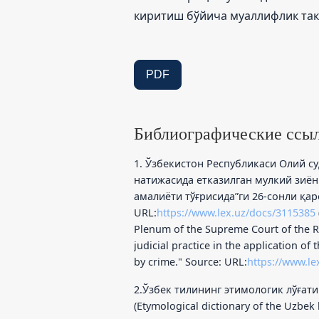
киритиш бўйича муаллифлик та
PDF
Библиографические ссы
1. Ўзбекистон Республикаси Олий с
натижасида етказилган мулкий зиё
амалиёти тўғрисида”ги 26-сонли қа
URL:
https://www.lex.uz/docs/3115385
Plenum of the Supreme Court of the R
judicial practice in the application o
by crime." Source: URL:
https://www.le
2.Ўзбек тилининг этимологик лўғати /
(Etymological dictionary of the Uzbek l