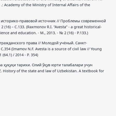
 .: Academy of the Ministry of Internal Affairs of the
кий историко-правовой источник // Проблемы современной
(16) – С.133. (Raxmonov R.I. “Avesta” - a great historical-
nce and education. - M., 2013. - № 2 (16) - P.133.)
 гражданского права // Молодой учёный. Санкт-
С.354 (Imamov N.F. Avesta is a source of civil law // Young
 (64.1) / 2014 - P. 354)
ва ҳуқуқи тарихи. Олий ўқув юрти талабалари учун
Z. History of the state and law of Uzbekistan. A textbook for