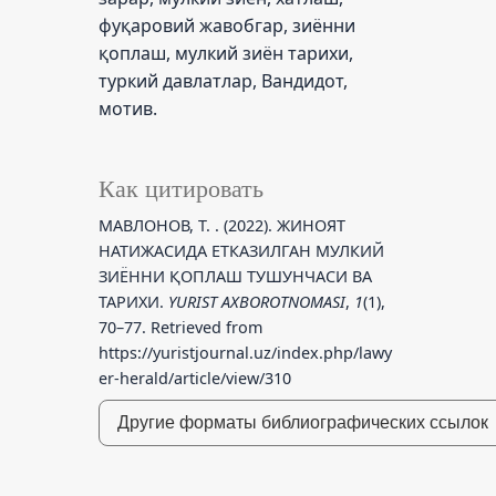
фуқаровий жавобгар, зиённи
қоплаш, мулкий зиён тарихи,
туркий давлатлар, Вандидот,
мотив.
Как цитировать
МАВЛОНОВ, Т. . (2022). ЖИНОЯТ
НАТИЖАСИДА ЕТКАЗИЛГАН МУЛКИЙ
ЗИЁННИ ҚОПЛАШ ТУШУНЧАСИ ВА
ТАРИХИ.
YURIST AXBOROTNOMASI
,
1
(1),
70–77. Retrieved from
https://yuristjournal.uz/index.php/lawy
er-herald/article/view/310
Другие форматы библиографических ссылок