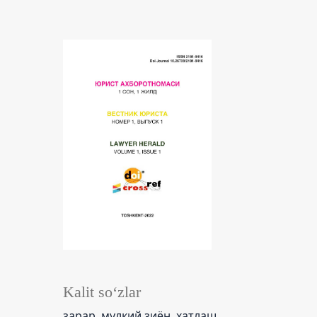
Kalit so‘zlar
зарар, мулкий зиён, хатлаш,