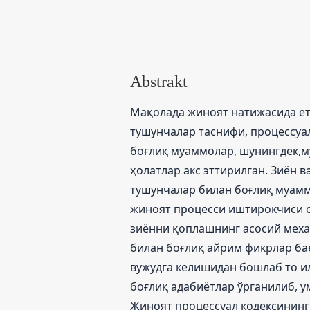
Abstrakt
Мақолада жиноят натижасида ет
тушунчалар таснифи, процессуа
боғлиқ муаммолар, шунингдек,м
ҳолатлар акс эттирилган. Зиён 
тушунчалар билан боғлиқ муамм
жиноят процесси иштирокчиси с
зиённи қоплашнинг асосий мех
билан боғлиқ айрим фикрлар ба
вужудга келишидан бошлаб то ил
боғлиқ адабиётлар ўрганилиб, у
Жиноят процессуал кодексининг