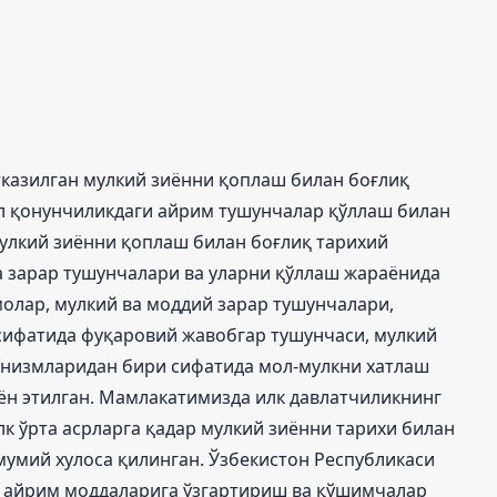
казилган мулкий зиённи қоплаш билан боғлиқ
л қонунчиликдаги айрим тушунчалар қўллаш билан
улкий зиённи қоплаш билан боғлиқ тарихий
ва зарар тушунчалари ва уларни қўллаш жараёнида
олар, мулкий ва моддий зарар тушунчалари,
ифатида фуқаровий жавобгар тушунчаси, мулкий
анизмларидан бири сифатида мол-мулкни хатлаш
ён этилган. Мамлакатимизда илк давлатчиликнинг
к ўрта асрларга қадар мулкий зиённи тарихи билан
мумий хулоса қилинган. Ўзбекистон Республикаси
 айрим моддаларига ўзгартириш ва қўшимчалар