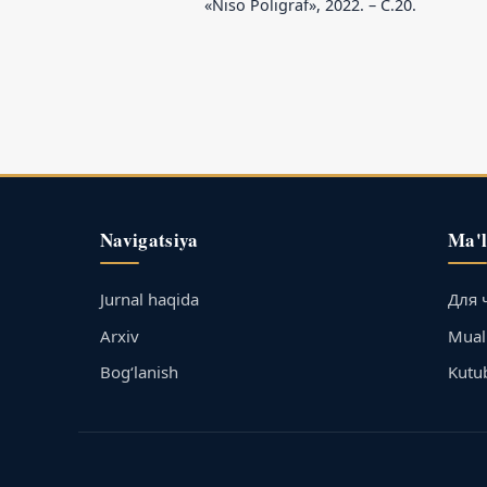
«Niso Poligraf», 2022. – С.20.
Navigatsiya
Ma'
Jurnal haqida
Для 
Arxiv
Muall
Bog‘lanish
Kutu