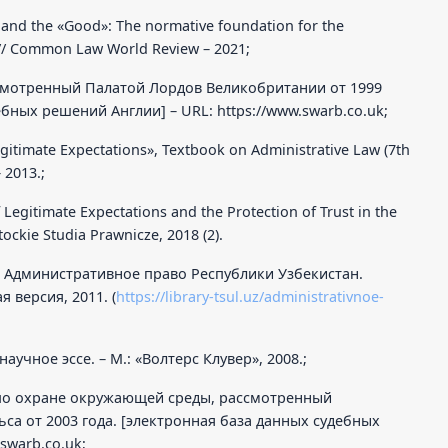
and the «Good»: The normative foundation for the
s // Common Law World Review – 2021;
ссмотренный Палатой Лордов Великобритании от 1999
дебных решений Англии] – URL:
https://www.swarb.co.uk;
gitimate Expectations», Textbook on Administrative Law (7th
 2013.;
f Legitimate Expectations and the Protection of Trust in the
tockie Studia Prawnicze, 2018 (2).
.М. Административное право Республики Узбекистан.
 версия, 2011. (
https://library-tsul.uz/administrativnoe-
аучное эссе. – М.: «Волтерс Клувер», 2008.;
а по охране окружающей среды, рассмотренный
са от 2003 года. [электронная база данных судебных
.swarb.co.uk;