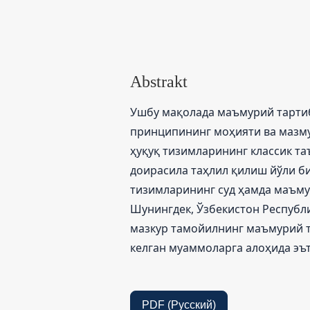
Abstrakt
Ушбу мақолада маъмурий тарти
принципининг моҳияти ва мазму
ҳуқуқ тизимларининг классик т
доирасила таҳлил қилиш йўли би
тизимларининг суд ҳамда маъму
Шунингдек, Ўзбекистон Республ
мазкур тамойилнинг маъмурий т
келган муаммоларга алоҳида эъ
PDF (Русский)