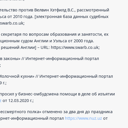
тельство против Велвин Хэтфилд B.C., рассмотренный
са от 2010 года. [электронная база данных судебных
.swarb.co.uk;
о секретаря по вопросам образования и занятости, ex
яционным судом Англии и Уэльса от 2000 года.
 решений Англии] – URL:
https://www.swarb.co.uk;
лу в законы» // Интернет-информационный портал
;
 «Молочной кухни» // Интернет-информационный портал
 г.;
опросил у бизнес-омбудсмена помощи в деле об изъятии
z
от 12.03.2020 г.;
Бессмертного полка» отменено за два дня до праздника
нтернет-информационный портал
https://www.nuz.uz
от