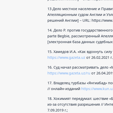
13 Дело местное население и Прави
Апелляционным судом Англии и Уэль
решений Англии] – URL:
https://www
14. Дело Р. против государственног
parte Begbie, рассмотренный Апелл
[электронная база данных судебных
15. Хамедов И.А. «Как вдохнуть си
https://www.gazeta.uz
от 26.02.2021 г.
16. Суд начал рассматривать дело
https://www.gazeta.uz/ru
от 26.04.2019
17. Владелец турбазы «Янгиабад» п
// онлайн-изданий
https://www.kun.u
18. Хокимият передумал: шествие «
из-за отсутствия разрешения // И
7.09.2019 г.;