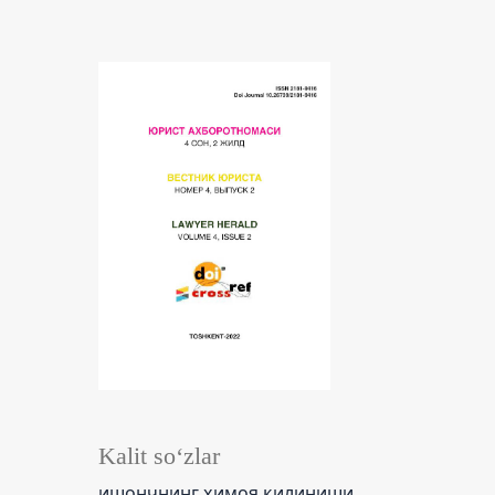
Kalit so‘zlar
ишончнинг ҳимоя қилиниши,