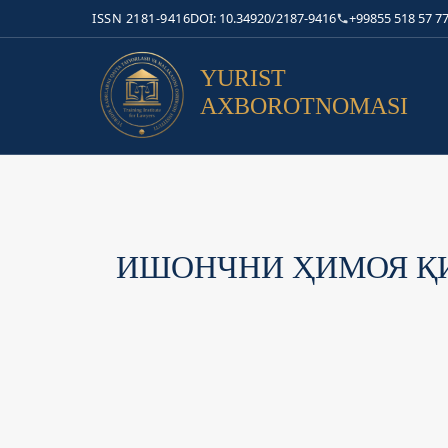
ISSN 2181-9416
DOI: 10.34920/2187-9416
+99855 518 57 77
YURIST
AXBOROTNOMASI
ИШОНЧНИ ҲИМОЯ Қ