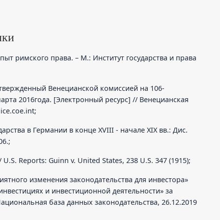
лки
пыт римского права. – М.: Институт государства и права
Утвержденный Венецианской комиссией на 106-
марта 2016года. [Электронный ресурс] // Венецианская
ce.coe.int;
арства в Германии в конце XVIII - начале XIX вв.: Дис.
06.;
 U.S. Reports: Guinn v. United States, 238 U.S. 347 (1915);
приятного изменения законодательства для инвестора»
инвестициях и инвестиционной деятельности» за
Национальная база данных законодательства, 26.12.2019