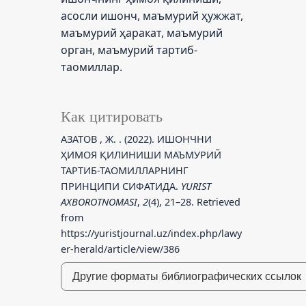
асосли ишонч, маъмурий ҳужжат,
маъмурий ҳаракат, маъмурий
орган, маъмурий тартиб-
таомиллар.
Как цитировать
АЗАТОВ , Ж. . (2022). ИШОНЧНИ
ҲИМОЯ ҚИЛИНИШИ МАЪМУРИЙ
ТАРТИБ-ТАОМИЛЛАРНИНГ
ПРИНЦИПИ СИФАТИДА.
YURIST
AXBOROTNOMASI
,
2
(4), 21–28. Retrieved
from
https://yuristjournal.uz/index.php/lawy
er-herald/article/view/386
Другие форматы библиографических ссылок