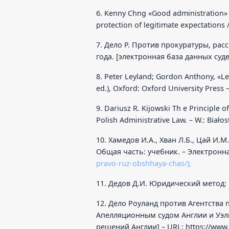
6. Kenny Chng «Good administration» 
protection of legitimate expectation
7. Дело Р. Против прокуратуры, ра
года. [электронная база данных су
8. Peter Leyland; Gordon Anthony, «Le
ed.), Oxford: Oxford University Press –
9. Dariusz R. Kijowski Th e Principle o
Polish Administrative Law. – W.: Białos
10. Хамедов И.А., Хван Л.Б., Цай И
Общая часть: учебник. – Электронная
pravo-ruz-obshhaya-chas/);
11. Дедов Д.И. Юридический метод: н
12. Дело Роуланд против Агентств
Апелляционным судом Англии и Уэль
решений Англии] – URL:
https://www