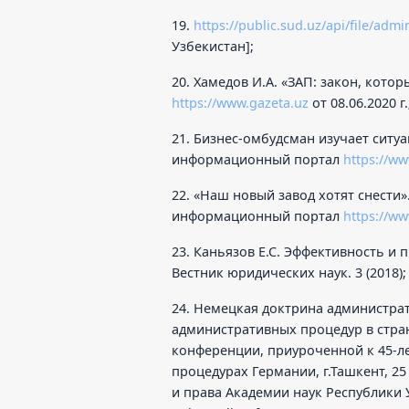
19.
https://public.sud.uz/api/file/admi
Узбекистан];
20. Хамедов И.А. «ЗАП: закон, кот
https://www.gazeta.uz
от 08.06.2020 г.
21. Бизнес-омбудсман изучает ситу
информационный портал
https://ww
22. «Наш новый завод хотят снести».
информационный портал
https://ww
23. Каньязов Е.С. Эффективность и 
Вестник юридических наук. 3 (2018);
24. Немецкая доктрина администрат
административных процедур в стр
конференции, приуроченной к 45-л
процедурах Германии, г.Ташкент, 25 
и права Академии наук Республики Уз