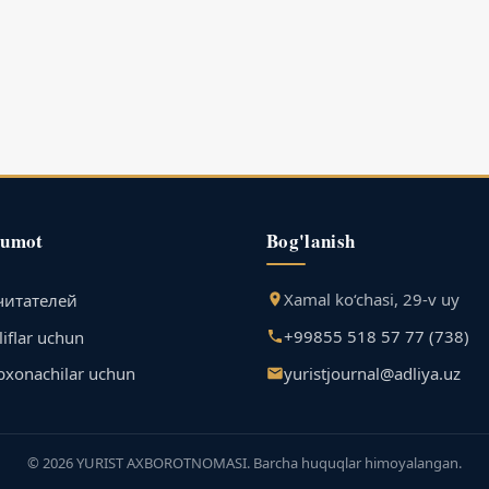
lumot
Bog'lanish
Xamal ko‘chasi, 29-v uy
читателей
+99855 518 57 77 (738)
iflar uchun
yuristjournal@adliya.uz
bxonachilar uchun
© 2026 YURIST AXBOROTNOMASI. Barcha huquqlar himoyalangan.