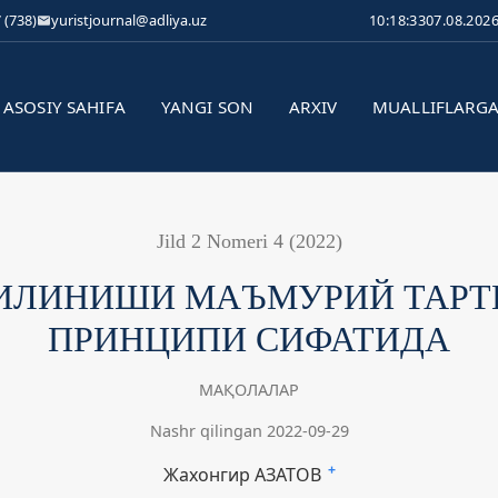
 (738)
yuristjournal@adliya.uz
10:18:34
07.08.202
ASOSIY SAHIFA
YANGI SON
ARXIV
MUALLIFLARG
Jild 2 Nomeri 4 (2022)
ИЛИНИШИ МАЪМУРИЙ ТАРТ
ПРИНЦИПИ СИФАТИДА
МАҚОЛАЛАР
Nashr qilingan 2022-09-29
Жахонгир АЗАТОВ
+