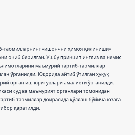
б-таомилларнинг «ишончни ҳимоя қилиниши»
ни очиб берилган. Ушбу принцип инглиз ва немис
аълимотларини маъмурий тартиб-таомиллар
лан ўрганилди. Юқорида айтиб ўтилган ҳуқуқ
рий орган иш юритувлари амалиёти ўрганилди.
икаси суд ва маъмурият органлари томонидан
артиб-таомиллар доирасида қўллаш бўйича юзага
тибор қаратилди.