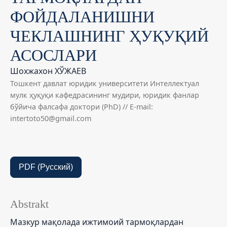
ФОЙДАЛАНИШНИ
ЧЕКЛАШНИНГ ҲУҚУҚИЙ
АСОСЛАРИ
Шохжахон ХЎЖАЕВ
Тошкент давлат юридик университети Интеллектуал
мулк ҳуқуқи кафедрасининг мудири, юридик фанлар
бўйича фалсафа доктори (PhD) // E-mail:
intertoto50@gmail.com
PDF (Русский)
Abstrakt
Мазкур мақолада ижтимоий тармоқлардан