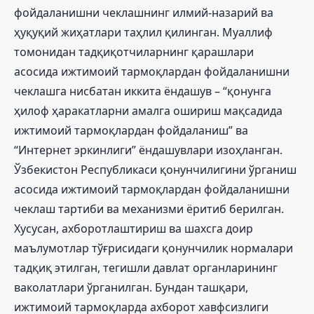
фойдаланишни чеклашнинг илмий-назарий ва
ҳуқуқий жиҳатлари таҳлил қилинган. Муаллиф
томонидан тадқиқотчиларнинг қарашлари
асосида ижтимоий тармоқлардан фойдаланишни
чеклашга нисбатан иккита ёндашув – “қонунга
ҳилоф ҳаракатларни амалга ошириш мақсадида
ижтимоий тармоқлардан фойдаланиш” ва
“Интернет эркинлиги” ёндашувлари изоҳланган.
Ўзбекистон Республикаси қонунчилигини ўрганиш
асосида ижтимоий тармоқлардан фойдаланишни
чеклаш тартиби ва механизми ёритиб берилган.
Хусусан, ахборотлаштириш ва шахсга доир
маълумотлар тўғрисидаги қонунчилик нормалари
тадқиқ этилган, тегишли давлат органларининг
ваколатлари ўрганилган. Бундан ташқари,
ижтимоий тармоқларда ахборот хавфсизлиги