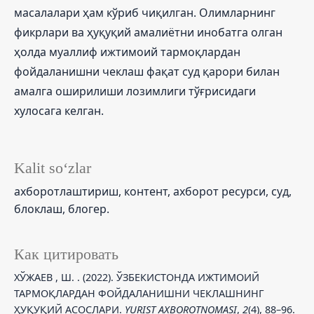
масалалари ҳам кўриб чиқилган. Олимларнинг
фикрлари ва ҳуқуқий амалиётни инобатга олган
ҳолда муаллиф ижтимоий тармоқлардан
фойдаланишни чеклаш фақат суд қарори билан
амалга оширилиши лозимлиги тўғрисидаги
хулосага келган.
Kalit so‘zlar
ахборотлаштириш, контент, ахборот ресурси, суд,
блоклаш, блогер.
Как цитировать
ХЎЖАЕВ , Ш. . (2022). ЎЗБЕКИСТОНДА ИЖТИМОИЙ
ТАРМОҚЛАРДАН ФОЙДАЛАНИШНИ ЧЕКЛАШНИНГ
ҲУҚУҚИЙ АСОСЛАРИ.
YURIST AXBOROTNOMASI
,
2
(4), 88–96.