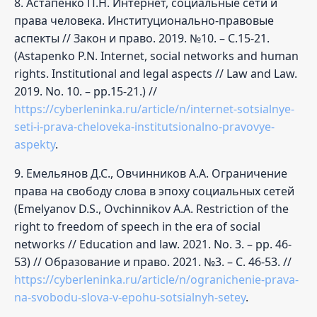
8. Астапенко П.Н. Интернет, социальные сети и
права человека. Институционально-правовые
аспекты // Закон и право. 2019. №10. – С.15-21.
(Astapenko P.N. Internet, social networks and human
rights. Institutional and legal aspects // Law and Law.
2019. No. 10. – pp.15-21.) //
https://cyberleninka.ru/article/n/internet-sotsialnye-
seti-i-prava-cheloveka-institutsionalno-pravovye-
aspekty
.
9. Емельянов Д.С., Овчинников А.А. Ограничение
права на свободу слова в эпоху социальных сетей
(Emelyanov D.S., Ovchinnikov A.A. Restriction of the
right to freedom of speech in the era of social
networks // Education and law. 2021. No. 3. – pp. 46-
53) // Образование и право. 2021. №3. – С. 46-53. //
https://cyberleninka.ru/article/n/ogranichenie-prava-
na-svobodu-slova-v-epohu-sotsialnyh-setey
.