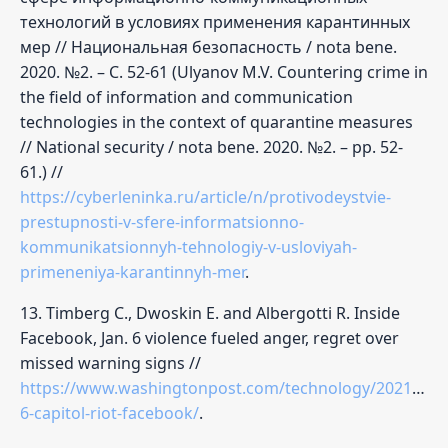
технологий в условиях применения карантинных
мер // Национальная безопасность / nota bene.
2020. №2. – C. 52-61 (Ulyanov M.V. Countering crime in
the field of information and communication
technologies in the context of quarantine measures
// National security / nota bene. 2020. №2. – pp. 52-
61.) //
https://cyberleninka.ru/article/n/protivodeystvie-
prestupnosti-v-sfere-informatsionno-
kommunikatsionnyh-tehnologiy-v-usloviyah-
primeneniya-karantinnyh-mer
.
13. Timberg C., Dwoskin E. and Albergotti R. Inside
Facebook, Jan. 6 violence fueled anger, regret over
missed warning signs //
https://www.washingtonpost.com/technology/2021/10/2
6-capitol-riot-facebook/
.