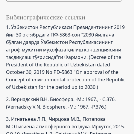
Библиографические ссылки
1. Ўзбекистон Республикаси Президентининг 2019
йил 30 октябрдаги ПФ-5863-сон “2030 йилгача
бўлган даврда Ўзбекистон Республикасининг
атроф муҳитни муҳофаза қилиш концепциясини
тасдиқлаш тўғрисида”ги Фармони. (Decree of the
President of the Republic of Uzbekistan dated
October 30, 2019 No PD-5863 "On approval of the
Concept of environmental protection of the Republic
of Uzbekistan for the period up to 2030.)
2. Вернадский В.Н. Биосфера. -М.: 1967., - С.376.
(Vernadsky V.N. Biosphere. -M.: 1967. -P.376.)
3. Игнатьева Л.П., Чирцова М.В., Потапова
М.О.Гигиена атмосферного воздуха. Иркутск, 2015.
С.9-10. (Ignatieva L.P., Chirtsova M.V., Potapova