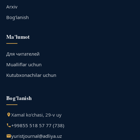
Arxiv
Bog‘lanish
Ma'lumot
Для читателей
Mualliflar uchun
Kutubxonachilar uchun
Bog'lanish
Xamal ko‘chasi, 29-v uy
+99855 518 57 77 (738)
yuristjournal@adliya.uz