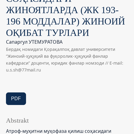
ЖИНОЯТЛАРДА (ЖК 193-
196 МОДДАЛАР) ЖИНОИЙ
ОҚИБАТ ТУРЛАРИ
Сапаргул УТЕМУРАТОВА
Бердақ номидаги Қорақалпоқ давлат университети
“Жиноий-ҳуқуқий ва фуқоролик-ҳуқуқий фанлар
кафедраси” доценти, юридик фанлар номзоди // E-mail:
u.s.sh@77mail.ru
PDF
Abstrakt
Атроф-муҳитни муҳофаза қилиш соҳасидаги