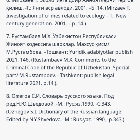
қилиш. -Т.: Янги аср авлоди. 2001. –Б. 14. (Mirzaev T.
Investigation of crimes related to ecology. - T.: New
century generation. 2001. – p. 14.)
7. Рустамбаев М.Х. Ўзбекистон Республикаси
Жиноят кодексига шарҳлар. Махсус қисм/
М.Рустамбоев. –Тошкент: Yuridik adabiyotlar publish
2021. 14б. (Rustambaev M.X. Comments to the
Criminal Code of the Republic of Uzbekistan. Special
part/ M.Rustamboev. - Tashkent: publish legal
literature 2021. p.14.).
8. Ожегов С.И. Словарь русского языка. Под
ред.Н.Ю.Шведовой. -М.: Рус.яз.1990, -С.343.
(Ozhegov S.I. Dictionary of the Russian language.
Edited by N.Y.Shvedova. -M.: Rus.yaz. 1990, -p.343.)