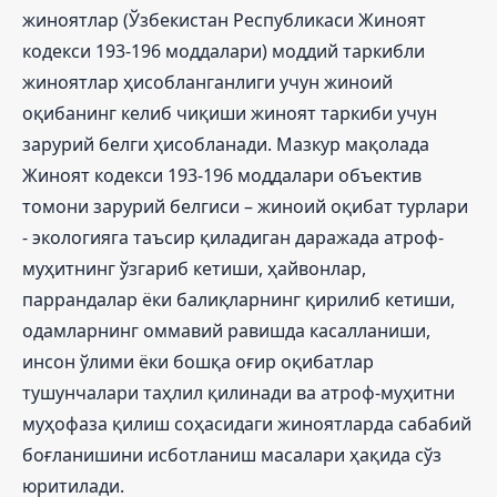
жиноятлар (Ўзбекистан Республикаси Жиноят
кодекси 193-196 моддалари) моддий таркибли
жиноятлар ҳисобланганлиги учун жиноий
оқибанинг келиб чиқиши жиноят таркиби учун
зарурий белги ҳисобланади. Мазкур мақолада
Жиноят кодекси 193-196 моддалари объектив
томони зарурий белгиси – жиноий оқибат турлари
- экологияга таъсир қиладиган даражада атроф-
муҳитнинг ўзгариб кетиши, ҳайвонлар,
паррандалар ёки балиқларнинг қирилиб кетиши,
одамларнинг оммавий равишда касалланиши,
инсон ўлими ёки бошқа оғир оқибатлар
тушунчалари таҳлил қилинади ва атроф-муҳитни
муҳофаза қилиш соҳасидаги жиноятларда сабабий
боғланишини исботланиш масалари ҳақида сўз
юритилади.