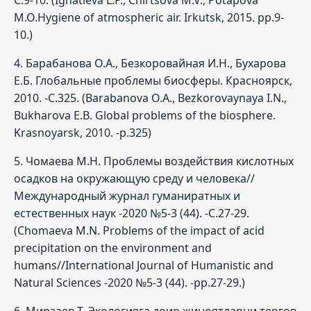
M.O.Hygiene of atmospheric air. Irkutsk, 2015. pp.9-
10.)
4. Барабанова О.А., Безкоровайная И.Н., Бухарова
Е.Б. Глобальные проблемы биосферы. Красноярск,
2010. -С.325. (Barabanova O.A., Bezkorovaynaya I.N.,
Bukharova E.B. Global problems of the biosphere.
Krasnoyarsk, 2010. -p.325)
5. Чомаева М.Н. Проблемы воздействия кислотных
осадков на окружающую среду и человека//
Международный журнал гуманиратных и
естественных наук -2020 №5-3 (44). -С.27-29.
(Chomaeva M.N. Problems of the impact of acid
precipitation on the environment and
humans//International Journal of Humanistic and
Natural Sciences -2020 №5-3 (44). -pp.27-29.)
6. Мирзаев Т. Экологияга доир жиноятларни тергов