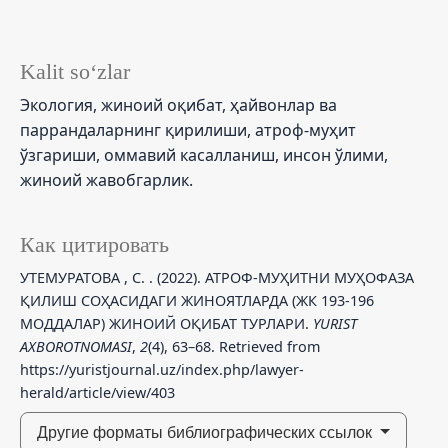
Kalit so‘zlar
Экология, жиноий оқибат, ҳайвонлар ва
паррандаларнинг қирилиши, атроф-муҳит
ўзгариши, оммавий касалланиш, инсон ўлими,
жиноий жавобгарлик.
Как цитировать
УТЕМУРАТОВА , С. . (2022). АТРОФ-МУҲИТНИ МУҲОФАЗА
ҚИЛИШ СОҲАСИДАГИ ЖИНОЯТЛАРДА (ЖК 193-196
МОДДАЛАР) ЖИНОИЙ ОҚИБАТ ТУРЛАРИ.
YURIST
AXBOROTNOMASI
,
2
(4), 63–68. Retrieved from
https://yuristjournal.uz/index.php/lawyer-
herald/article/view/403
Другие форматы библиографических ссылок