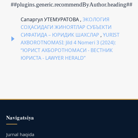
##plugins.generic.recommendByAuthor.heading##
Сапаргул УТЕМУРАТОВА ,
ЭКОЛОГИЯ
СОҲАСИДАГИ ЖИНОЯТЛАР СУБЪЕКТИ
СИФАТИДА – ЮРИДИК ШАХСЛАР
,
YURIST
AXBOROTNOMASI: Jild 4 Nomeri 3 (2024):
“ЮРИСТ АХБОРОТНОМАСИ - ВЕСТНИК
ЮРИСТА - LAWYER HERALD”
Navigatsiya
Jurnal haqida