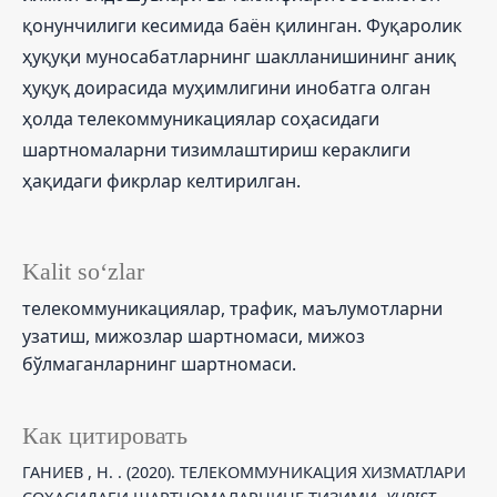
қонунчилиги кесимида баён қилинган. Фуқаролик
ҳуқуқи муносабатларнинг шаклланишининг аниқ
ҳуқуқ доирасида муҳимлигини инобатга олган
ҳолда телекоммуникациялар соҳасидаги
шартномаларни тизимлаштириш кераклиги
ҳақидаги фикрлар келтирилган.
Kalit so‘zlar
телекоммуникациялар, трафик, маълумотларни
узатиш, мижозлар шартномаси, мижоз
бўлмаганларнинг шартномаси.
Как цитировать
ГАНИЕВ , Н. . (2020). ТЕЛЕКОММУНИКАЦИЯ ХИЗМАТЛАРИ