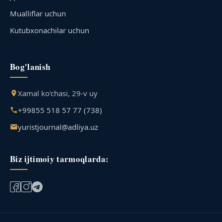
Mualliflar uchun
Kutubxonachilar uchun
Bog'lanish
Xamal ko‘chasi, 29-v uy
+99855 518 57 77 (738)
yuristjournal@adliya.uz
Biz ijtimoiy tarmoqlarda: