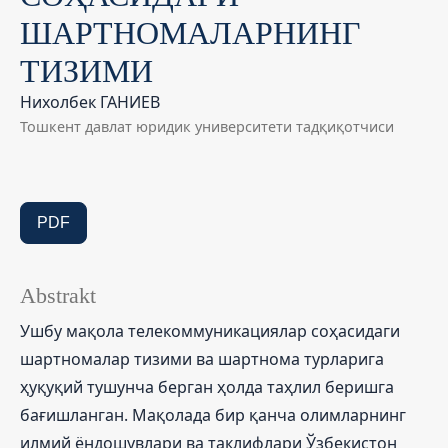
ШАРТНОМАЛАРНИНГ
ТИЗИМИ
Нихолбек ГАНИЕВ
Тошкент давлат юридик университети тадқиқотчиси
PDF
Abstrakt
Ушбу мақола телекоммуникациялар соҳасидаги
шартномалар тизими ва шартнома турларига
ҳуқуқий тушунча берган ҳолда таҳлил беришга
бағишланган. Мақолада бир қанча олимларнинг
илмий ёндошувлари ва таклифлари Ўзбекистон