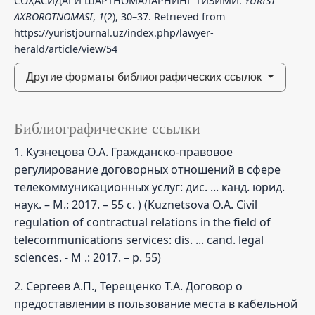
СОҲАСИДАГИ ШАРТНОМАЛАРНИНГ ТИЗИМИ.
YURIST
AXBOROTNOMASI
,
1
(2), 30–37. Retrieved from
https://yuristjournal.uz/index.php/lawyer-
herald/article/view/54
Другие форматы библиографических ссылок
Библиографические ссылки
1. Кузнецова О.А. Гражданско-правовое
регулирование договорных отношений в сфере
телекоммуникационных услуг: дис. ... канд. юрид.
наук. – М.: 2017. – 55 с. ) (Kuznetsova O.A. Civil
regulation of contractual relations in the field of
telecommunications services: dis. ... cand. legal
sciences. - M .: 2017. – p. 55)
2. Сергеев А.П., Терещенко Т.А. Договор о
предоставлении в пользование места в кабельной