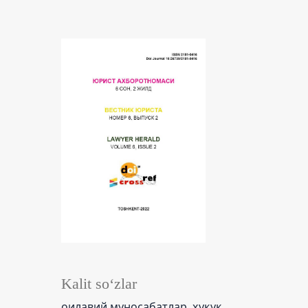
Kalit so‘zlar
оилавий муносабатлар, ҳуқуқ,