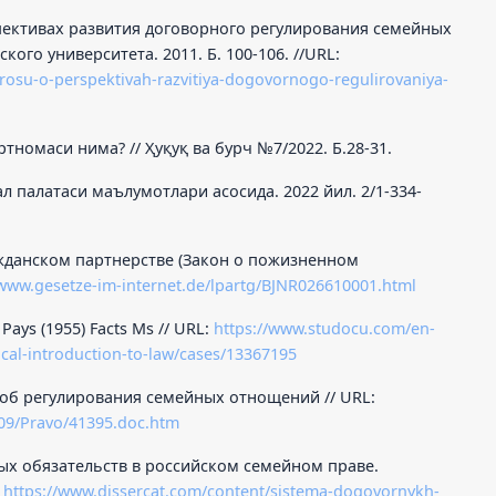
спективах развития договорного регулирования семейных
ого университета. 2011. Б. 100-106. //URL:
oprosu-o-perspektivah-razvitiya-dogovornogo-regulirovaniya-
тномаси нима? // Ҳуқуқ ва бурч №7/2022. Б.28-31.
л палатаси маълумотлари асосида. 2022 йил. 2/1-334-
ажданском партнерстве (Закон о пожизненном
/www.gesetze-im-internet.de/lpartg/BJNR026610001.html
 Pays (1955) Facts Ms // URL:
https://www.studocu.com/en-
ical-introduction-to-law/cases/13367195
соб регулирования семейных отнощений // URL:
09/Pravo/41395.doc.htm
ых обязательств в российском семейном праве.
:
https://www.dissercat.com/content/sistema-dogovornykh-