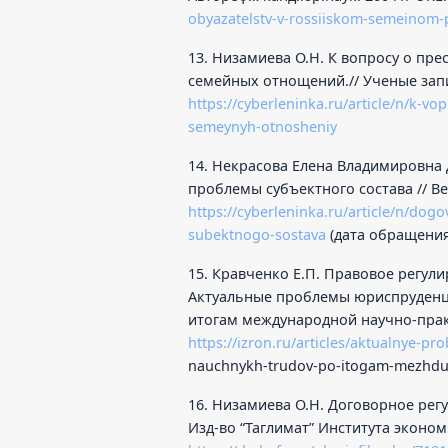
obyazatelstv-v-rossiiskom-semeinom-
13. Низамиева О.Н. К вопросу о пр
семейных отнощений.// Ученые запис
https://cyberleninka.ru/article/n/k-v
semeynyh-otnosheniy
14. Некрасова Елена Владимировна
проблемы субъектного состава // Вес
https://cyberleninka.ru/article/n/do
subektnogo-sostava
(дата обращения:
15. Кравченко Е.П. Правовое регул
Актуальные проблемы юриспруденци
итогам международной научно-практ
https://izron.ru/articles/aktualnye-pro
nauchnykh-trudov-po-itogam-mezhdu
16. Низамиева О.Н. Договорное ре
Изд-во “Таглимат” Института экономи