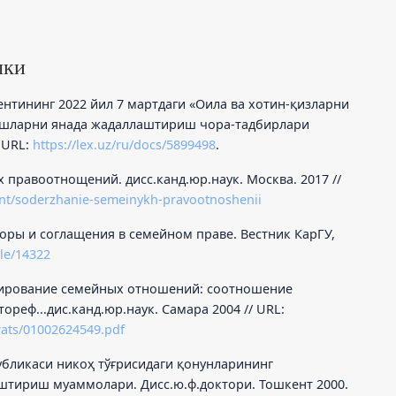
лки
ентининг 2022 йил 7 мартдаги «Оила ва хотин-қизларни
 ишларни янада жадаллаштириш чора-тадбирлари
 URL:
https://lex.uz/ru/docs/5899498
.
 правоотнощений. дисс.канд.юр.наук. Москва. 2017 //
ent/soderzhanie-semeinykh-pravootnoshenii
воры и соглащения в семейном праве. Вестник КарГУ,
cle/14322
улирование семейных отношений: соотношение
ореф...дис.канд.юр.наук. Самара 2004 // URL:
ferats/01002624549.pdf
публикаси никоҳ тўғрисидаги қонунларининг
тириш муаммолари. Дисс.ю.ф.доктори. Тошкент 2000.