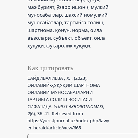
мажбурият, ўзаро ишонч, мулкий
муносабатлар, шахсий номулкий
муносабатлар, тартибга солиш,
шартнома, қонун, норма, оила
аъзолари, субъект, объект, оила
ҳуқуқи, фуқаролик ҳуқуқи.
Как цитировать
САЙДИВАЛИЕВА , Х. . (2023).
ОИЛАВИЙ-ҲУҚУҚИЙ ШАРТНОМА
ОИЛАВИЙ МУНОСАБАТЛАРНИ
ТАРТИБГА СОЛИШ ВОСИТАСИ
СИФАТИДА.
YURIST AXBOROTNOMASI
,
2
(6), 36–41. Retrieved from
https://yuristjournal.uz/index.php/lawy
er-herald/article/view/665