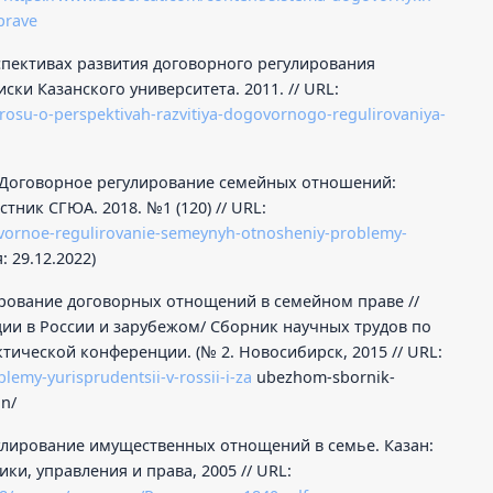
prave
еспективах развития договорного регулирования
ки Казанского университета. 2011. // URL:
oprosu-o-perspektivah-razvitiya-dogovornogo-regulirovaniya-
 Договорное регулирование семейных отношений:
тник СГЮА. 2018. №1 (120) // URL:
govornoe-regulirovanie-semeynyh-otnosheniy-problemy-
 29.12.2022)
ирование договорных отнощений в семейном праве //
и в России и зарубежом/ Сборник научных трудов по
ической конференции. (№ 2. Новосибирск, 2015 // URL:
blemy-yurisprudentsii-v-rossii-i-za
ubezhom-sbornik-
n/
гулирование имущественных отнощений в семье. Казан:
ки, управления и права, 2005 // URL: