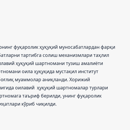
рнинг фуқаролик ҳуқуқий муносабатлардан фарқи
батларни тартибга солиш механизмлари таҳлил
илавий ҳуқуқий шартномани тузиш амалиёти
ртномани оила ҳуқуқида мустақил институт
оғлиқ муаммолар аниқланди. Хорижий
лигида оилавий ҳуқуқий шартномалар турлари
ртномага таъриф берилди, унинг фуқаролик
ҳатлари кўриб чиқилди.