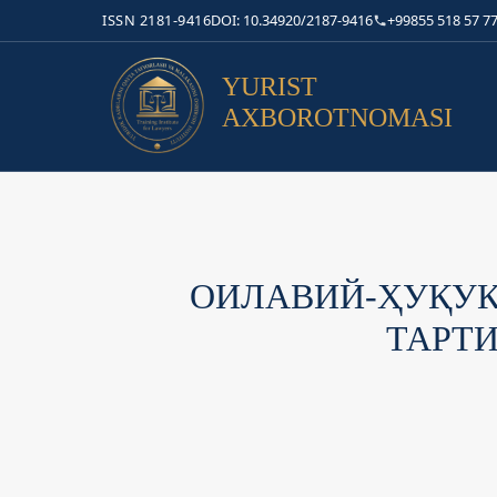
ISSN 2181-9416
DOI: 10.34920/2187-9416
+99855 518 57 77
YURIST
AXBOROTNOMASI
ОИЛАВИЙ-ҲУҚУ
ТАРТ