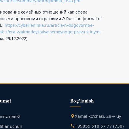
1818/course/summary/Rprogamma_1840.pdf
улирование семейных отношений как сфера
иными правовыми отраслями // Russian Journal of
RL:
https://cyberleninka.ru/article/n/dogovornoe-
ak-sfera-vzaimodeystviya-semeynogo-prava-s-inymi-
: 29.12.2022)
lumot
Bog'lanish
Xamal ko‘chasi, 29-v uy
читателей
+99855 518 57 77 (738)
iflar uchun