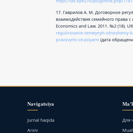
https://do.kpfu.ru/pluginfile.php/7
17. Гаврилов А. М. Договорное рег
взаимодействия семейного права с 
Economics and Law. 2011. №2 (18). U
regulirovanie-semeynyh-otnosheniy-k
pravovymi-otraslyami
(дата обращения
Navigatsiya
Ma'
Jurnal haqida
Для 
Arxiv
Muall