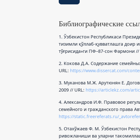
Библиографические ссы
1. Ўзбекистон Республикаси Презид
тизимли қўллаб-қувватлашга доир
тўғрисида»ги ПФ–87-сон Фармони //
2. Кокова Д.А. Содержание семейных
URL:
https://www.dissercat.com/cont
3. Муканова М.Ж. Арутюнян Е. Дого
2009 // URL:
https://articlekz.com/arti
4. Александров И.Ф. Правовое рег
семейного и гражданского права Авт
https://static.freereferats.ru/_avtore
5. Отахўжаев Ф. М. Ўзбекистон Рес
ривожланиши ва уларни такомиллаш