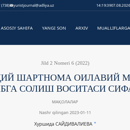
 (738)
yuristjournal@adliya.uz
14:19:40
07.08.202
ASOSIY SAHIFA
YANGI SON
ARXIV
MUALLIFLARG
Jild 2 Nomeri 6 (2022)
ҚИЙ ШАРТНОМА ОИЛАВИЙ М
ИБГА СОЛИШ ВОСИТАСИ СИФ
МАҚОЛАЛАР
Nashr qilingan 2023-01-11
Хуршида САЙДИВАЛИЕВА
+