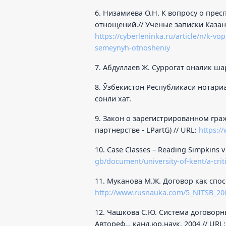
6. Низамиева О.Н. К вопросу о пре
отнощений.// Ученые записки Казанск
https://cyberleninka.ru/article/n/k-v
semeynyh-otnosheniy
7. Абдуллаев Ж. Суррогат оналик шар
8. Ўзбекистон Республикаси нотариа
сонли хат.
9. Закон о зарегистрированном гр
партнерстве - LPartG) // URL:
https:/
10. Case Classes – Reading Simpkins v
gb/document/university-of-kent/a-crit
11. Муканова М.Ж. Договор как спо
http://www.rusnauka.com/5_NITSB_20
12. Чашкова С.Ю. Система договорн
Автореф… канд.юр.наук. 2004 // URL