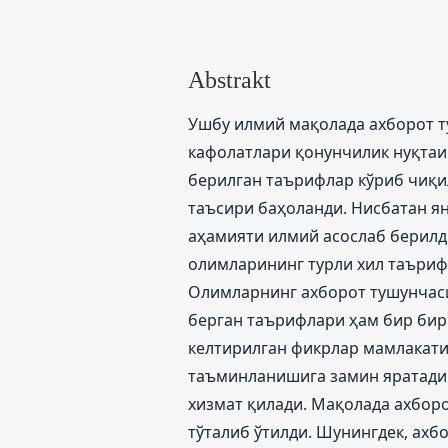
Abstrakt
Ушбу илмий мақолада ахборот т
кафолатлари қонунчилик нуқтаи
берилган таърифлар кўриб чиқи
таъсири баҳоланди. Нисбатан ян
аҳамияти илмий асослаб берилди
олимларининг турли хил таъриф
Олимларнинг ахборот тушунчаси
берган таърифлари ҳам бир бир
келтирилган фикрлар мамлакати
таъминланишига замин яратади 
хизмат қилади. Мақолада ахбор
тўталиб ўтилди. Шунингдек, ахб