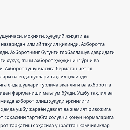
ушунчаси, моҳияти, ҳуқуқий жиҳати ва
 назаридан илмий таҳлил қилинди. Ахборотга
лди. Ахборотнинг бугунги глобаллашув давридаги
ги ҳуқуқ, яъни ахборот ҳуқуқининг ўрни ва
. Ахборот тушунчасига берилган чет эл
лари ва ёндашувлари таҳлил қилинди.
га ёндашувлари турлича эканлиги ва ахборотга
идан фарқланиши маълум бўлди. Ушбу таҳлил ва
мизда ахборот олиш ҳуқуқи эркинлиги
ҳамда ушбу жараён давлат ва жамият ривожига
от соҳасини тартибга солувчи қонун нормаларига
орот тарқатиш соҳасида учраётган камчиликлар