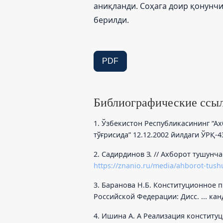
аниқланди. Соҳага доир қонун
берилди.
PDF
Библиографические ссы
1. Ўзбекистон Республикасининг “А
тўғрисида” 12.12.2002 йилдаги ЎРҚ-43
2. Садирдинов З. // Ахборот тушунча
https://znanio.ru/media/ahborot-tush
3. Баранова Н.Б. Конституционное 
Российской Федерации: Дисс. ... канд
4. Ишина А. A Реализация констит