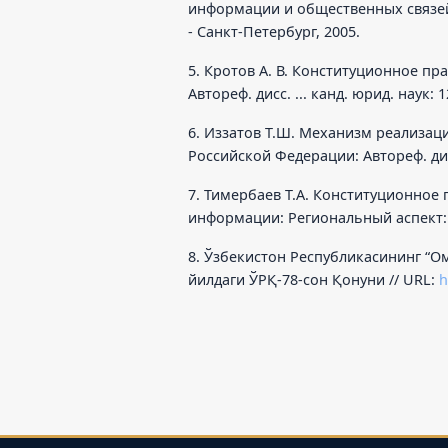
информации и общественных связей М
- Санкт-Петербург, 2005.
5. Кротов А. В. Конституционное п
Автореф. дисс. ... канд. юрид. наук: 1
6. Иззатов Т.Ш. Механизм реализа
Российской Федерации: Автореф. дисс.
7. Тимербаев Т.А. Конституционное
информации: Региональный аспект: Дис
8. Ўзбекистон Республикасининг “О
йилдаги ЎРҚ-78-сон Қонуни // URL:
h