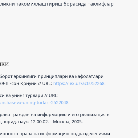
чиликни такомиллаштириш борасида таклифлар
лки
хборот эркинлиги принциплари ва кафолатлари
9-II -сон Қонуни // URL:
https://lex.uz/acts/52268
.
си ва унинг турлари // URL:
unchasi-va-uning-turlari-2522048
право граждан на информацию и его реализация в
. юрид. наук: 12.00.02. - Москва, 2005.
уционного права на информацию подразделениями