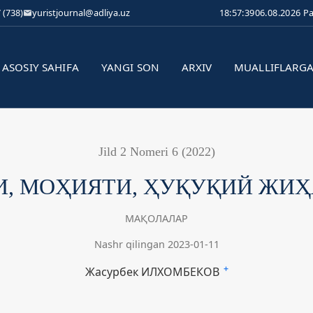
 (738)
yuristjournal@adliya.uz
18:57:39
06.08.2026 P
ASOSIY SAHIFA
YANGI SON
ARXIV
MUALLIFLARG
Jild 2 Nomeri 6 (2022)
, МОҲИЯТИ, ҲУҚУҚИЙ ЖИҲ
МАҚОЛАЛАР
Nashr qilingan 2023-01-11
Жасурбек ИЛХОМБЕКОВ
+