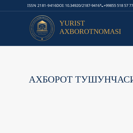
ISSN 2181-9416
DOI: 10.34920/2187-9416
+99855 518 57 77
YURIST
AXBOROTNOMASI
АХБОРОТ ТУШУНЧАСИ