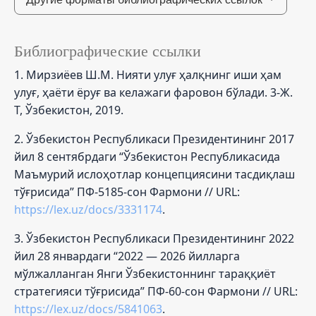
Библиографические ссылки
1. Мирзиёев Ш.М. Нияти улуғ ҳалқнинг иши ҳам
улуғ, ҳаёти ёруғ ва келажаги фаровон бўлади. 3-Ж.
Т, Ўзбекистон, 2019.
2. Ўзбекистон Республикаси Президентининг 2017
йил 8 сентябрдаги “Ўзбекистон Республикасида
Маъмурий ислоҳотлар концепциясини тасдиқлаш
тўғрисида” ПФ-5185-сон Фармони // URL:
https://lex.uz/docs/3331174
.
3. Ўзбекистон Республикаси Президентининг 2022
йил 28 январдаги “2022 — 2026 йилларга
мўлжалланган Янги Ўзбекистоннинг тараққиёт
стратегияси тўғрисида” ПФ-60-сон Фармони // URL:
https://lex.uz/docs/5841063
.