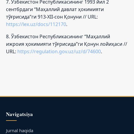
7. Ўзбекистон Республикасининг 1993 йил 2
сентбрдаги “Маҳаллий давлат ҳокимияти
тўғрисида”ги 913-XII-сон Қонуни // URL:
https://lex.uz/docs/112170
.
8. Ўзбекистон Республикасининг “Маҳаллий
ижроия ҳокимияти тўғрисида”ги Қонун лойиҳаси //
URL:
https://regulation.gov.uz/uz/d/74600
.
Navigatsiya
Jurnal haqida