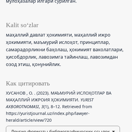
мулоҳазалар илгари сурилган.
Kalit so‘zlar
маҳаллий давлат ҳокимияти, маҳаллий ижро
ҳокимияти, маъмурий ислоҳот, принциплар,
самарадорликни баҳолаш, ҳокимият ваколатлари,
ҳисобдорлик, лавозимга тайинлаш, лавозимдан
озод этиш, қонунийлик.
Как цитировать
ХУСАНОВ , О. . (2023). МАЪМУРИЙ ИСЛОҲОТЛАР ВА
МАҲАЛЛИЙ ИЖРОИЯ ҲОКИМИЯТИ.
YURIST
AXBOROTNOMASI
,
3
(1), 8–12. Retrieved from
https://yuristjournal.uz/index.php/lawyer-
herald/article/view/720
Другие форматы библиографических ссылок