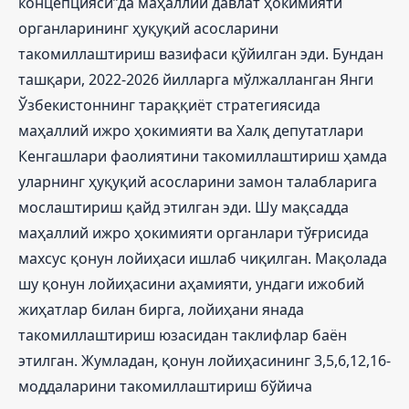
концепцияси”да маҳаллий давлат ҳокимияти
органларининг ҳуқуқий асосларини
такомиллаштириш вазифаси қўйилган эди. Бундан
ташқари, 2022-2026 йилларга мўлжалланган Янги
Ўзбекистоннинг тараққиёт стратегиясида
маҳаллий ижро ҳокимияти ва Халқ депутатлари
Кенгашлари фаолиятини такомиллаштириш ҳамда
уларнинг ҳуқуқий асосларини замон талабларига
мослаштириш қайд этилган эди. Шу мақсадда
маҳаллий ижро ҳокимияти органлари тўғрисида
махсус қонун лойиҳаси ишлаб чиқилган. Мақолада
шу қонун лойиҳасини аҳамияти, ундаги ижобий
жиҳатлар билан бирга, лойиҳани янада
такомиллаштириш юзасидан таклифлар баён
этилган. Жумладан, қонун лойиҳасининг 3,5,6,12,16-
моддаларини такомиллаштириш бўйича