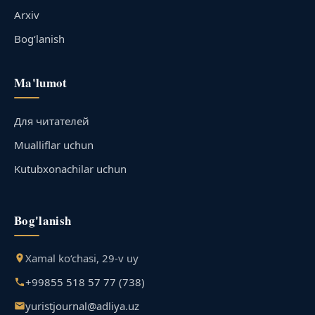
Arxiv
Bog‘lanish
Ma'lumot
Для читателей
Mualliflar uchun
Kutubxonachilar uchun
Bog'lanish
Xamal ko‘chasi, 29-v uy
+99855 518 57 77 (738)
yuristjournal@adliya.uz