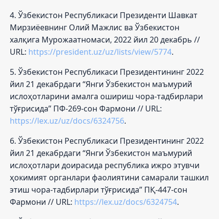
4. Ўзбекистон Республикаси Президенти Шавкат
Мирзиёевнинг Олий Мажлис ва Ўзбекистон
халқига Мурожаатномаси, 2022 йил 20 декабрь //
URL:
https://president.uz/uz/lists/view/5774
.
5. Ўзбекистон Республикаси Президентининг 2022
йил 21 декабрдаги “Янги Ўзбекистон маъмурий
ислоҳотларини амалга ошириш чора-тадбирлари
тўғрисида” ПФ-269-сон Фармони // URL:
https://lex.uz/uz/docs/6324756
.
6. Ўзбекистон Республикаси Президентининг 2022
йил 21 декабрдаги “Янги Ўзбекистон маъмурий
ислоҳотлари доирасида республика ижро этувчи
ҳокимият органлари фаолиятини самарали ташкил
этиш чора-тадбирлари тўғрисида” ПҚ-447-сон
Фармони // URL:
https://lex.uz/docs/6324754
.