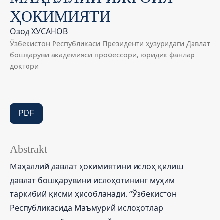
ҲОКИМИЯТИ
Озод ХУСАНОВ
Ўзбекистон Республикаси Президенти ҳузуридаги Давлат
бошқаруви академияси профессори, юридик фанлар
доктори
PDF
Abstrakt
Маҳаллий давлат ҳокимиятини ислоҳ қилиш
давлат бошқарувини ислоҳотининг муҳим
таркибий қисми ҳисобланади. “Ўзбекистон
Республикасида Маъмурий ислоҳотлар