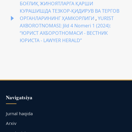
БОҒЛИҚ ЖИНОЯТЛАРГА ҚАРШИ
КУРАШИШДА ТЕЗКОР-ҚИДИРУВ ВА ТЕРГОВ
ОРГАНЛАРИНИНГ ҲАМКОРЛИГИ
,
YURIST
AXBOROTNOMASI: Jild 4 Nomeri 1 (2024):
“ЮРИСТ АХБОРОТНОМАСИ - ВЕСТНИК
ЮРИСТА - LAWYER HERALD”
Navigatsiya
Jurnal haqida
Arxiv