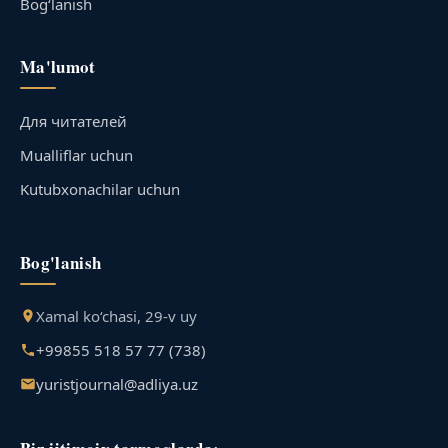
Bog‘lanish
Ma'lumot
Для читателей
Mualliflar uchun
Kutubxonachilar uchun
Bog'lanish
Xamal ko‘chasi, 29-v uy
+99855 518 57 77 (738)
yuristjournal@adliya.uz