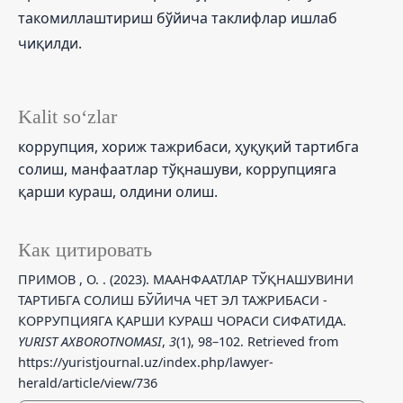
такомиллаштириш бўйича таклифлар ишлаб
чиқилди.
Kalit so‘zlar
коррупция, хориж тажрибаси, ҳуқуқий тартибга
солиш, манфаатлар тўқнашуви, коррупцияга
қарши кураш, олдини олиш.
Как цитировать
ПРИМОВ , О. . (2023). МААНФААТЛАР ТЎҚНАШУВИНИ
ТАРТИБГА СОЛИШ БЎЙИЧА ЧЕТ ЭЛ ТАЖРИБАСИ -
КОРРУПЦИЯГА ҚАРШИ КУРАШ ЧОРАСИ СИФАТИДА.
YURIST AXBOROTNOMASI
,
3
(1), 98–102. Retrieved from
https://yuristjournal.uz/index.php/lawyer-
herald/article/view/736