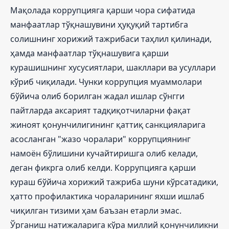
Мақолада коррупцияга қарши чора сифатида
манфаатлар тўқнашувини ҳуқуқий тартибга
солишнинг хорижий тажрибаси таҳлил қилинади,
ҳамда манфаатлар тўқнашувига қарши
курашишнинг хусусиятлари, шакллари ва усуллари
кўриб чиқилади. Чунки коррупция муаммолари
бўйича олиб борилган жадал ишлар сўнгги
пайтларда аксарият тадқиқотчиларни фақат
жиноят қонунчилигининг қаттиқ санкцияларига
асосланган "жазо чоралари" коррупциянинг
намоён бўлишини кучайтиришга олиб келади,
деган фикрга олиб келди. Коррупцияга қарши
кураш бўйича хорижий тажриба шуни кўрсатадики,
ҳатто профилактика чораларининг яхши ишлаб
чиқилган тизими ҳам баъзан етарли эмас.
Ўрганиш натижаларига кўра миллий қонунчиликни