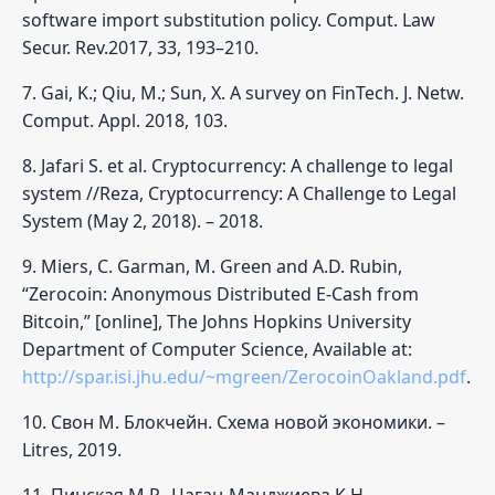
software import substitution policy. Comput. Law
Secur. Rev.2017, 33, 193–210.
7. Gai, K.; Qiu, M.; Sun, X. A survey on FinTech. J. Netw.
Comput. Appl. 2018, 103.
8. Jafari S. et al. Cryptocurrency: A challenge to legal
system //Reza, Cryptocurrency: A Challenge to Legal
System (May 2, 2018). – 2018.
9. Miers, C. Garman, M. Green and A.D. Rubin,
“Zerocoin: Anonymous Distributed E-Cash from
Bitcoin,” [online], The Johns Hopkins University
Department of Computer Science, Available at:
http://spar.isi.jhu.edu/~mgreen/ZerocoinOakland.pdf
.
10. Свон М. Блокчейн. Схема новой экономики. –
Litres, 2019.
11. Пинская М.Р., Цаган-Манджиева К.Н.