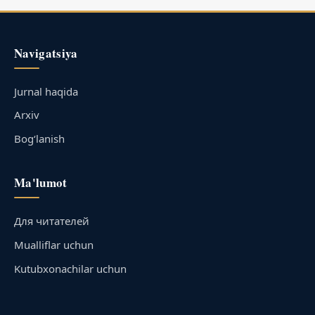
Navigatsiya
Jurnal haqida
Arxiv
Bog‘lanish
Ma'lumot
Для читателей
Mualliflar uchun
Kutubxonachilar uchun