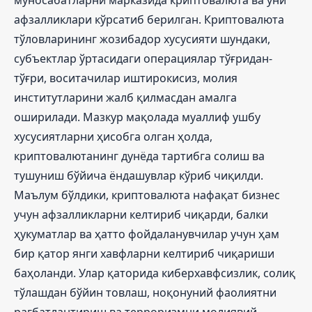
афзалликлари кўрсатиб берилган. Криптовалюта
тўловларининг жозибадор хусусияти шундаки,
субъектлар ўртасидаги операциялар тўғридан-
тўғри, воситачилар иштирокисиз, молия
институтларини жалб қилмасдан амалга
оширилади. Мазкур мақолада муаллиф ушбу
хусусиятларни ҳисобга олган ҳолда,
криптовалютанинг дунёда тартибга солиш ва
тушуниш бўйича ёндашувлар кўриб чиқилди.
Маълум бўлдики, криптовалюта нафақат бизнес
учун афзалликларни келтириб чиқарди, балки
ҳукуматлар ва ҳатто фойдаланувчилар учун ҳам
бир қатор янги хавфларни келтириб чиқариши
баҳоланди. Улар қаторида киберхавфсизлик, солиқ
тўлашдан бўйин товлаш, ноқонуний фаолиятни
рағбатлантириш ва терроризмни молиявий