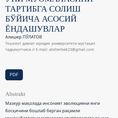
ТАРТИБГА СОЛИШ
БЎЙИЧА АСОСИЙ
ЁНДАШУВЛАР
Алишер ПЎЛАТОВ
Тошкент давлат юридик университети мустақил
тадқиқотчиси // E-mail: alisherbek23@gmail.com
PDF
Abstrakt
Мазкур мақолада инсоният эволюцияни янги
босқичини бошлаб берган рақамли
муносабатларни марказида криптовалюта ва уни