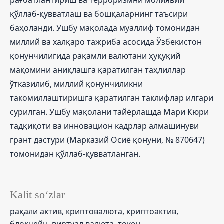
қўллаб-қувватлаш ва бошқаларнинг таъсири
баҳоланди. Ушбу мақолада муаллиф томонидан
миллий ва халқаро тажриба асосида Ўзбекистон
қонунчилигида рақамли валютани ҳуқуқий
мақомини аниқлашга қаратилган таҳлиллар
ўтказилиб, миллий қонунчиликни
такомиллаштиришга қаратилган таклифлар илгари
сурилган. Ушбу мақолани тайёрлашда Мари Кюри
тадқиқоти ва инновацион кадрлар алмашинуви
грант дастури (Марказий Осиё қонуни, № 870647)
томонидан қўллаб-қувватланган.
Kalit so‘zlar
рақали актив, криптовалюта, криптоактив,
блокчейн, виртуал валюта, токен.