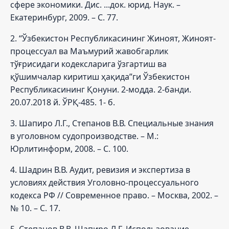
сфере экономики. Дис. ...док. юрид. Наук. –
Екатеринбург, 2009. – С. 77.
2. “Ўзбекистон Республикасининг Жиноят, Жиноят-
процессуал ва Маъмурий жавобгарлик
тўғрисидаги кодексларига ўзгартиш ва
қўшимчалар киритиш ҳақида”ги Ўзбекистон
Республикасининг Қонуни. 2-модда. 2-банди.
20.07.2018 й. ЎРҚ-485. 1- б.
3. Шапиро Л.Г., Степанов В.В. Специальные знания
в уголовном судопроизводстве. – М.:
Юрлитинформ, 2008. – С. 100.
4. Шадрин В.В. Аудит, ревизия и экспертиза в
условиях действия Уголовно-процессуального
кодекса РФ // Современное право. – Москва, 2002. –
№ 10. – С. 17.
5. Степанов В.В. Шапиро Л.Г. Использование