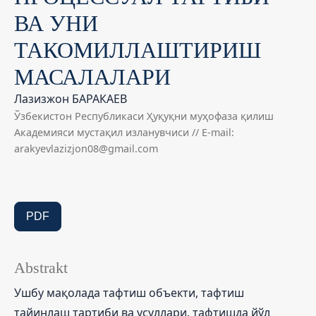
ВА УНИ
ТАКОМИЛЛАШТИРИШ
МАСАЛАЛАРИ
Лазизжон БАРАКАЕВ
Ўзбекистон Республикаси Ҳуқуқни муҳофаза қилиш
Академияси мустақил изланувчиси // E-mail:
arakyevlazizjon08@gmail.com
PDF
Abstrakt
Ушбу мақолада тафтиш объекти, тафтиш
тайинлаш тартиби ва усуллари, тафтишда йўл