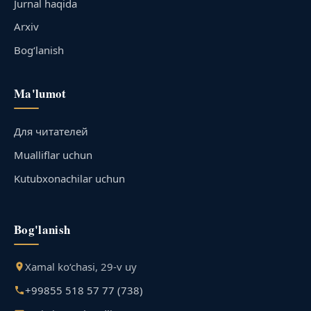
Jurnal haqida
Arxiv
Bog‘lanish
Ma'lumot
Для читателей
Mualliflar uchun
Kutubxonachilar uchun
Bog'lanish
Xamal ko‘chasi, 29-v uy
+99855 518 57 77 (738)