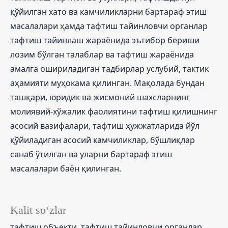
қўйилган хато ва камчиликларни бартараф этиш
масалалари ҳамда тафтиш тайинловчи органлар
тафтиш тайинлаш жараёнида эътибор бериши
лозим бўлган талаблар ва тафтиш жараёнида
амалга ошириладиган тадбирлар услубий, тактик
аҳамияти муҳокама қилинган. Мақолада бундан
ташқари, юридик ва жисмоний шахсларнинг
молиявий-хўжалик фаолиятини тафтиш қилишнинг
асосий вазифалари, тафтиш ҳужжатларида йўл
қўйиладиган асосий камчиликлар, бўшлиқлар
санаб ўтилган ва уларни бартараф этиш
масалалари баён қилинган.
Kalit so‘zlar
тафтиш объекти, тафтиш тайинловчи органлар,