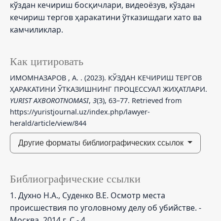
кўздан кечириш босқичлари, видеоёзув, кўздан
кечириш тергов ҳаракатини ўтказишдаги хато ва
камчиликлар.
Как цитировать
ИМОМНАЗАРОВ , А. . (2023). КЎЗДАН КЕЧИРИШ ТЕРГОВ
ҲАРАКАТИНИ ЎТКАЗИШНИНГ ПРОЦЕССУАЛ ЖИҲАТЛАРИ.
YURIST AXBOROTNOMASI
,
3
(3), 63–77. Retrieved from
https://yuristjournal.uz/index.php/lawyer-
herald/article/view/844
Другие форматы библиографических ссылок
Библиографические ссылки
1. Духно Н.А., Суденко В.Е. Осмотр места
происшествия по уголовному делу об убийстве. -
Москва. 2014 г. C - 4.