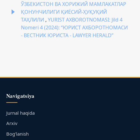
ЎЗБЕКИСТОН ВА ХОРИЖИЙ МАМЛАКАТЛАР
ҚОНУНЧИЛИГИ ҚИЁСИЙ-ҲУҚУҚИЙ
ТАҲЛИЛИ
,
YURIST AXBOROTNOMASI: Jild 4
Nomeri 4 (2024): “ЮРИСТ АХБОРОТНОМАСИ
- ВЕСТНИК ЮРИСТА - LAWYER HERALD”
Navigatsiya
Jurnal haqida
Arxiv
Bog‘lanish