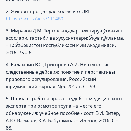
2. Жиноят процессуал кодекси // URL:
https://lex.uz/acts/111460
.
3. Миразов Д.М. Терговга қадар текширув ўтказиш
асослари, тартиби ва хусусиятлари: Ўқув қўлланма.
– Т.: Ўзбекистон Республикаси ИИВ Академияси,
2016. 75 – б.
4. Балакшин В.С., Григорьев А.И. Неотложные
следственные дейсвия: понятие и перспективы
правового регулирования. Российский
юридический журнал. №6. 2017 г. С - 99.
5. Порядок работы врача – судебно-медицинского
эксперта при осмотре трупа на месте его
обнаружения: учебное пособие / сост. В.И. Витер,
А.Ю. Вавилов, К.А. Бабушкина. – Ижевск, 2016. С –
88.