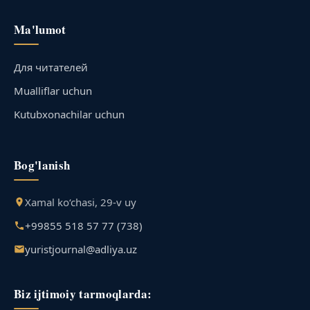
Ma'lumot
Для читателей
Mualliflar uchun
Kutubxonachilar uchun
Bog'lanish
Xamal ko‘chasi, 29-v uy
+99855 518 57 77 (738)
yuristjournal@adliya.uz
Biz ijtimoiy tarmoqlarda: