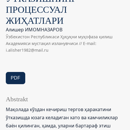
ПРОЦЕССУАЛ
ЖИҲАТЛАРИ
Алишер ИМОМНАЗАРОВ
Ўзбекистон Республикаси Ҳуқуқни муҳофаза қилиш
Академияси мустақил изланувчиси // E-mail:
i.alisher1982@mail.ru
PDF
Abstrakt
Мақолада кўздан кечириш тергов ҳаракатини
ўтказишда юзага келадиган хато ва камчиликлар
баён қилинган, ҳамда, уларни бартараф этиш