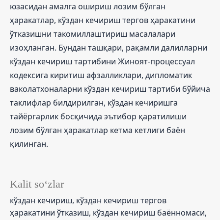
юзасидан амалга ошириш лозим бўлган
ҳаракатлар, кўздан кечириш тергов ҳаракатини
ўтказишни такомиллаштириш масалалари
изоҳланган. Бундан ташқари, рақамли далилларни
кўздан кечириш тартибини Жиноят-процессуал
кодексига киритиш афзалликлари, дипломатик
ваколатхоналарни кўздан кечириш тартиби бўйича
таклифлар билдирилган, кўздан кечиришга
тайёргарлик босқичида эътибор қаратилиши
лозим бўлган ҳаракатлар кетма кетлиги баён
қилинган.
Kalit so‘zlar
кўздан кечириш, кўздан кечириш тергов
ҳаракатини ўтказиш, кўздан кечириш баённомаси,