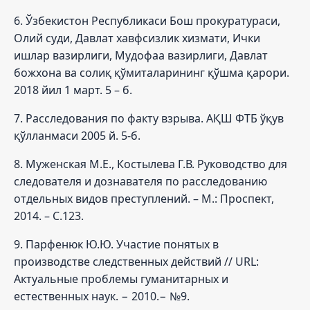
6. Ўзбекистон Республикаси Бош прокуратураси,
Олий суди, Давлат хавфсизлик хизмати, Ички
ишлар вазирлиги, Мудофаа вазирлиги, Давлат
божхона ва солиқ қўмиталарининг қўшма қарори.
2018 йил 1 март. 5 – б.
7. Расследования по факту взрыва. АҚШ ФТБ ўқув
қўлланмаси 2005 й. 5-б.
8. Муженская М.Е., Костылева Г.В. Руководство для
следователя и дознавателя по расследованию
отдельных видов преступлений. – М.: Проспект,
2014. – С.123.
9. Парфенюк Ю.Ю. Участие понятых в
производстве следственных действий // URL:
Актуальные проблемы гуманитарных и
естественных наук. − 2010.− №9.