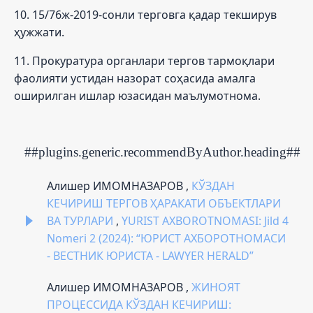
10. 15/76ж-2019-сонли терговга қадар текширув
ҳужжати.
11. Прокуратура органлари тергов тармоқлари
фаолияти устидан назорат соҳасида амалга
оширилган ишлар юзасидан маълумотнома.
##plugins.generic.recommendByAuthor.heading##
Алишер ИМОМНАЗАРОВ ,
КЎЗДАН
КЕЧИРИШ ТЕРГОВ ҲАРАКАТИ ОБЪЕКТЛАРИ
ВА ТУРЛАРИ
,
YURIST AXBOROTNOMASI: Jild 4
Nomeri 2 (2024): “ЮРИСТ АХБОРОТНОМАСИ
- ВЕСТНИК ЮРИСТА - LAWYER HERALD”
Алишер ИМОМНАЗАРОВ ,
ЖИНОЯТ
ПРОЦЕССИДА КЎЗДАН КЕЧИРИШ: