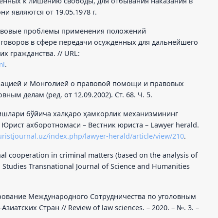
денных к лишению свободы, для отбывания наказания в
и являются от 19.05.1978 г.
равовые проблемы применения положений
говоров в сфере передачи осужденных для дальнейшего
их гражданства. // URL:
ml
.
рацией и Монголией о правовой помощи и правовых
ым делам (ред. от 12.09.2002). Ст. 68. Ч. 5.
 ишлари бўйича халқаро ҳамкорлик механизмининг
 Юрист ахборотномаси – Вестник юриста – Lawyer herald.
uristjournal.uz/index.php/lawyer-herald/article/view/210
.
al cooperation in criminal matters (based on the analysis of
n Studies Transnational Journal of Science and Humanities
ирование Международного Сотрудничества по уголовным
иатских Стран // Review of law sciences. – 2020. – №. 3. –