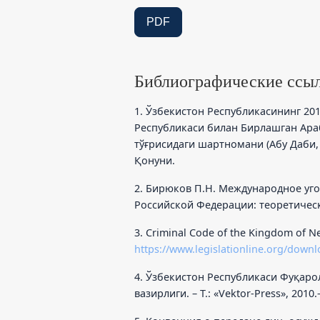
PDF
Библиографические ссы
1. Ўзбекистон Республикасининг 20
Республикаси билан Бирлашган Ар
тўғрисидаги шартномани (Абу Даби,
Қонуни.
2. Бирюков П.Н. Международное уг
Российской Федерации: теоретически
3. Criminal Code of the Kingdom of Ne
https://www.legislationline.org/down
4. Ўзбекистон Республикаси Фуқаро
вазирлиги. – Т.: «Vektor-Press», 201