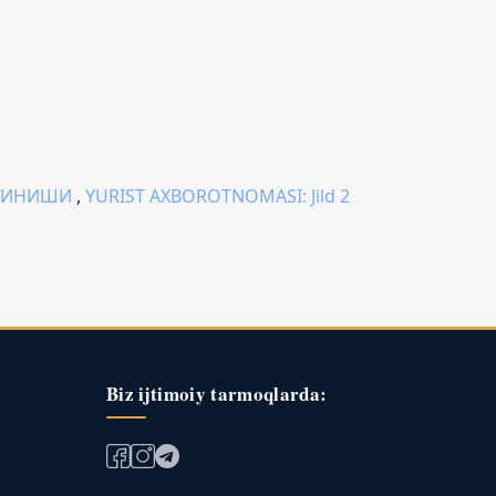
ОЛИНИШИ
,
YURIST AXBOROTNOMASI: Jild 2
Biz ijtimoiy tarmoqlarda: