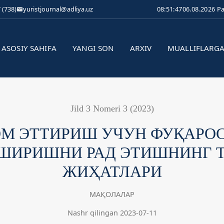
 (738)
yuristjournal@adliya.uz
08:51:48
06.08.2026 P
ASOSIY SAHIFA
YANGI SON
ARXIV
MUALLIFLARG
Jild 3 Nomeri 3 (2023)
М ЭТТИРИШ УЧУН ФУҚАРОС
ШИРИШНИ РАД ЭТИШНИНГ 
ЖИҲАТЛАРИ
МАҚОЛАЛАР
Nashr qilingan 2023-07-11