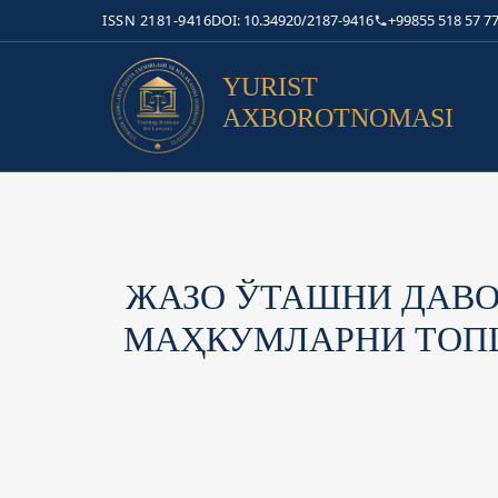
ISSN 2181-9416
DOI: 10.34920/2187-9416
+99855 518 57 77
YURIST
AXBOROTNOMASI
ЖАЗО ЎТАШНИ ДАВО
МАҲКУМЛАРНИ ТОП