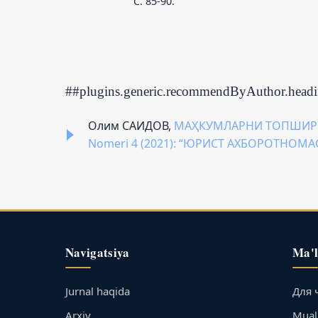
С. 85-90.
##plugins.generic.recommendByAuthor.head
Олим САИДОВ,
МАҲКУМЛАРНИ ТОПШИРИ
Nomeri 4 (2021): “ЮРИСТ АХБОРОТНОМА
Navigatsiya
Ma'
Jurnal haqida
Для 
Arxiv
Muall