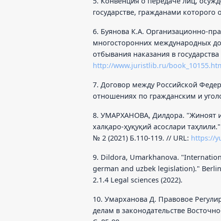
5. Конвенция о передаче лиц, осуж
государстве, гражданами которого он
6. Буянова К.А. Организационно-п
многосторонних международных до
отбывания наказания в государства 
http://www.juristlib.ru/book_10155.ht
7. Договор между Российской Феде
отношениях по гражданским и уголовн
8. УМАРХАНОВА, Дилдора. "Жиноят
халқаро-ҳуқуқий асослари таҳлили."
№ 2 (2021) Б.110-119. // URL:
https://y
9. Dildora, Umarkhanova. "Internation
german and uzbek legislation)." Berli
2.1.4 Legal sciences (2022).
10. Умарханова Д. Правовое Регул
делам в законодательстве Восточно-Аз