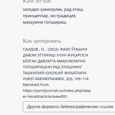
Kalit so‘zlar
халқаро ҳамкорлик, рад этиш,
принциплар, экстрадиция,
маҳкумни топшириш.
Как цитировать
САИДОВ , О. . (2023). ЖАЗО ЎТАШНИ
ДАВОМ ЭТТИРИШ УЧУН ФУҚАРОСИ
БЎЛГАН ДАВЛАТГА МАҲКУМЛАРНИ
ТОПШИРИШНИ РАД ЭТИШНИНГ
ТАШКИЛИЙ-ҲУҚУҚИЙ ЖИҲАТЛАРИ.
YURIST AXBOROTNOMASI
,
3
(3), 109–114.
Retrieved from
https://yuristjournal.uz/index.php/lawy
er-herald/article/view/851
Другие форматы библиографических ссылок