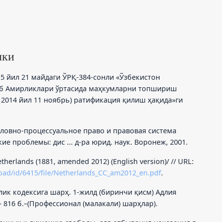
лки
15 йил 21 майдаги ЎРҚ-384-сонли «Ўзбекистон
аб Амирликлари ўртасида маҳкумларни топшириш
 2014 йил 11 ноябрь) ратификация қилиш ҳақида»ги
оловно-процессуальное право и правовая система
е проблемы: дис ... д-ра юрид. наук. Воронеж, 2001.
therlands (1881, amended 2012) (English version)/ // URL:
load/id/6415/file/Netherlands_CC_am2012_en.pdf
.
лик кодексига шарҳ. 1-жилд (биринчи қисм) Адлия
0.– 816 б.–(Профессионал (малакали) шарҳлар).