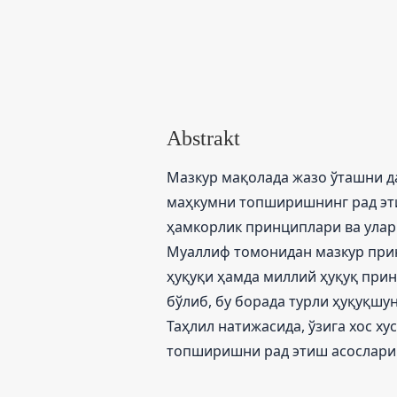
Abstrakt
Мазкур мақолада жазо ўташни д
маҳкумни топширишнинг рад эти
ҳамкорлик принциплари ва уларн
Муаллиф томонидан мазкур прин
ҳуқуқи ҳамда миллий ҳуқуқ при
бўлиб, бу борада турли ҳуқуқшу
Таҳлил натижасида, ўзига хос х
топширишни рад этиш асослари