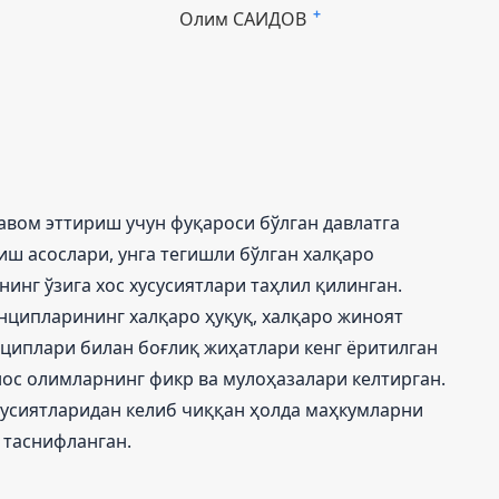
Олим САИДОВ
+
авом эттириш учун фуқароси бўлган давлатга
ш асослари, унга тегишли бўлган халқаро
инг ўзига хос хусусиятлари таҳлил қилинган.
ципларининг халқаро ҳуқуқ, халқаро жиноят
нциплари билан боғлиқ жиҳатлари кенг ёритилган
нос олимларнинг фикр ва мулоҳазалари келтирган.
усусиятларидан келиб чиққан ҳолда маҳкумларни
 таснифланган.