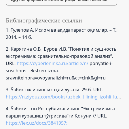
Библиографические ссылки
1. Тулепов А. Ислом ва ақидапараст оқимлар. – Т.,
2014. – 14 б.
2. Карягина О.В., Буров И.В. “Понятие и сущность
экстремизма: сравнительно-правовой анализ”.
URL.
https://cyberleninka.ru/article/n/
ponyatie-i-
suschnost ekstremizma-
sravnitelnoravovoyanalizhl=ru&ct=clnk&gl=ru
3. Ўзбек тилининг изоҳли луғати. 29-б. URL.
https://n.ziyouz.com/books/uzbek_tilining_izohli_lugati/%20E.pdf
4. Ўзбекистон Республикасининг “Экстремизмга
қарши курашиш тўғрисида”ги Қонуни // URL.
https://lex.uz/docs/3841957;