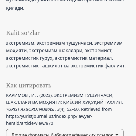
қилади.
Kalit so‘zlar
экстремизм, экстремизм тушунчаси, экстремизм
моҳияти, экстремизм шакллари, экстремист,
экстремистик гуруҳ, экстремистик материал,
экстремистик ташкилот ва экстремистик фаолият.
Как цитировать
КАРИМОВ , И. . (2023). ЭКСТРЕМИЗМ ТУШУНЧАСИ,
ШАКЛЛАРИ ВА МОҲИЯТИ: ҚИЁСИЙ ҲУҚУҚИЙ ТАҲЛИЛ.
YURIST AXBOROTNOMASI
,
3
(4), 52–60. Retrieved from
https://yuristjournal.uz/index.php/lawyer-
herald/article/view/870
Другие форматы библиографических ссылок