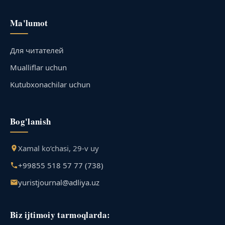
Ma'lumot
Для читателей
Mualliflar uchun
Kutubxonachilar uchun
Bog'lanish
Xamal ko‘chasi, 29-v uy
+99855 518 57 77 (738)
yuristjournal@adliya.uz
Biz ijtimoiy tarmoqlarda: