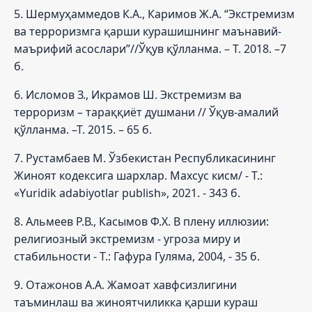
5. Шермуҳаммедов К.А., Каримов Ж.А. “Экстремизм
ва терроризмга қарши курашишнинг маънавий-
маърифий асослари”//Ўқув қўлланма. – Т. 2018. –7
б.
6. Исломов З., Икрамов Ш. Экстремизм ва
терроризм – тараққиёт душмани // Ўқув-амалий
қўлланма. –Т. 2015. – 65 б.
7. Рустамбаев М. Ўзбекистан Республикасининг
Жиноят кодексига шархлар. Махсус кисм/ - Т.:
«Yuridik adabiyotlar publish», 2021. - 343 б.
8. Альмеев Р.В., Касымов Ф.Х. В плену иллюзии:
религиозный экстремизм - угроза миру и
стабильности - Т.: Гафура Гуляма, 2004, - 35 б.
9. Отажонов А.А. Жамоат хавфсизлигини
таъминлаш ва жиноятчиликка қарши кураш