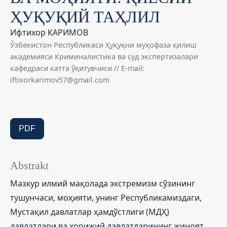
ҲУҚУҚИЙ ТАҲЛИЛ
Ифтихор КАРИМОВ
Ўзбекистон Республикаси Ҳуқуқни муҳофаза қилиш
академияси Криминалистика ва суд экспертизалари
кафедраси катта ўқитувчиси // E-mail:
iftixorkarimov57@gmail.com
PDF
Abstrakt
Мазкур илмий мақолада экстремизм сўзининг
тушунчаси, моҳияти, унинг Республикамиздаги,
Мустақил давлатлар ҳамдўстлиги (МДҲ)
давлатлари ва хорижий давлатларининг жиноят