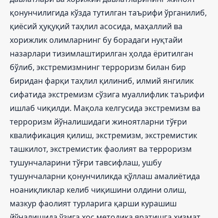
қонунчилигида кўзда тутилган таърифи ўрганилиб,
қиёсий ҳуқуқий таҳлил асосида, маҳаллий ва
хорижлик олимларнинг бу борадаги нуқтайи
назарлари тизимлаштирилган ҳолда ёритилган
бўлиб, экстремизмнинг терроризм билан бир
биридан фарқи таҳлил қилиниб, илмий янгилик
сифатида экстремизм сўзига муаллифлик таърифи
ишлаб чиқилди. Мақола келгусида экстремизм ва
терроризм йўналишидаги жиноятларни тўғри
квалификация қилиш, экстремизм, экстремистик
ташкилот, экстремистик фаолият ва терроризм
тушунчаларини тўғри тавсифлаш, ушбу
тушунчаларни қонунчиликда қўллаш амалиётида
ноаниқликлар келиб чиқишини олдини олиш,
мазкур фаолият турларига қарши курашиш
йўналишида ўзига хос методика яратишга хизмат