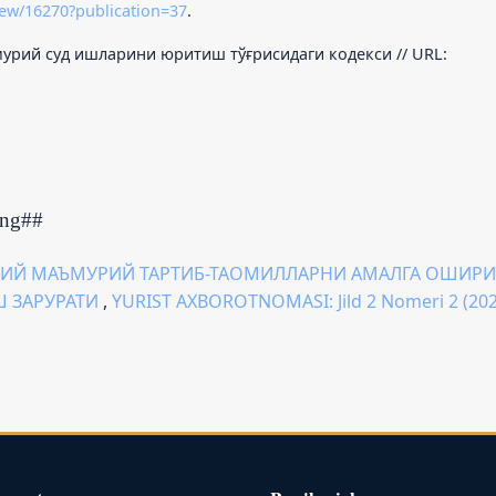
iew/16270?publication=37
.
урий суд ишларини юритиш тўғрисидаги кодекси // URL:
ing##
ИЙ МАЪМУРИЙ ТАРТИБ-ТАОМИЛЛАРНИ АМАЛГА ОШИР
 ЗАРУРАТИ
,
YURIST AXBOROTNOMASI: Jild 2 Nomeri 2 (