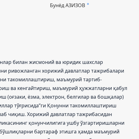
Бунёд АЗИЗОВ
+
нлар билан жисмоний ва юридик шахслар
ини ривожланган хорижий давлатлар тажрибалари
шни такомиллаштириш, маъмурий тартиб-
риш ва кенгайтириш, маъмурий ҳужжатларни қабул
 (оғзаки, ёзма, электрон, белгилар ва бошқалар)
иллар тўғрисида”ги Қонунни такомиллаштириш
лаб чиқиш. Хорижий давлатлар тажрибасидан
бликасининг қонунчилигига ушбу ўзгартиришларни
 бўшлиқларни бартараф этишга ҳамда маъмурий