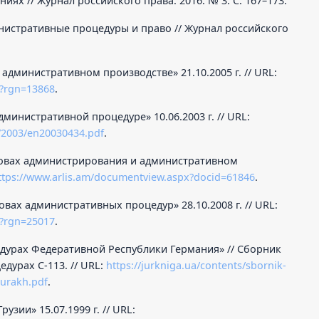
х // Журнал российского права. 2016. № 3. С. 167–173.
инистративные процедуры и право // Журнал российского
дминистративном производстве» 21.10.2005 г. // URL:
x?rgn=13868
.
инистративной процедуре» 10.06.2003 г. // URL:
et/2003/en20030434.pdf
.
новах администрирования и административном
ttps://www.arlis.am/documentview.aspx?docid=61846
.
вах административных процедур» 28.10.2008 г. // URL:
x?rgn=25017
.
дурах Федеративной Республики Германия» // Сборник
дурах С-113. // URL:
https://jurkniga.ua/contents/sbornik-
durakh.pdf
.
зии» 15.07.1999 г. // URL: