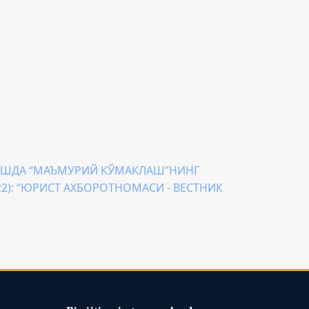
ИШДА “МАЪМУРИЙ КЎМАКЛАШ”НИНГ
2022): “ЮРИСТ АХБОРОТНОМАСИ - ВЕСТНИК