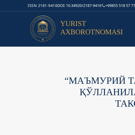
ISSN 2181-9416
DOI: 10.34920/2187-9416
+99855 518 57 77
YURIST
AXBOROTNOMASI
“МАЪМУРИЙ Т
ҚЎЛЛАНИЛ
ТА