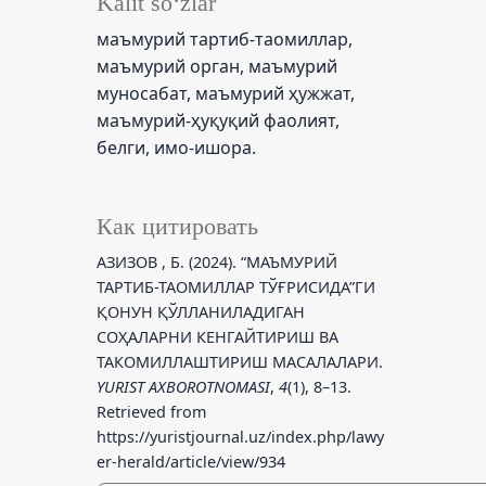
Kalit so‘zlar
маъмурий тартиб-таомиллар,
маъмурий орган, маъмурий
муносабат, маъмурий ҳужжат,
маъмурий-ҳуқуқий фаолият,
белги, имо-ишора.
Как цитировать
АЗИЗОВ , Б. (2024). “МАЪМУРИЙ
ТАРТИБ-ТАОМИЛЛАР ТЎҒРИСИДА”ГИ
ҚОНУН ҚЎЛЛАНИЛАДИГАН
СОҲАЛАРНИ КЕНГАЙТИРИШ ВА
ТАКОМИЛЛАШТИРИШ МАСАЛАЛАРИ.
YURIST AXBOROTNOMASI
,
4
(1), 8–13.
Retrieved from
https://yuristjournal.uz/index.php/lawy
er-herald/article/view/934