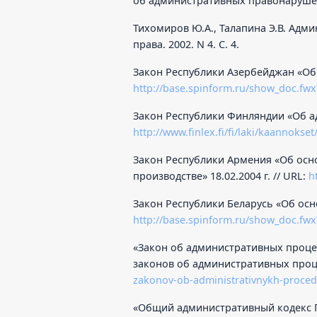
об административных правонарушения
Тихомиров Ю.А., Талапина Э.В. Адм
права. 2002. N 4. С. 4.
Закон Республики Азербейджан «Об а
http://base.spinform.ru/show_doc.fw
Закон Республики Финляндии «Об адм
http://www.finlex.fi/fi/laki/kaannoks
Закон Республики Армения «Об ос
производстве» 18.02.2004 г. // URL:
h
Закон Республики Беларусь «Об осно
http://base.spinform.ru/show_doc.fw
«Закон об административных проце
законов об административных проце
zakonov-ob-administrativnykh-proce
«Общий административный кодекс Гру