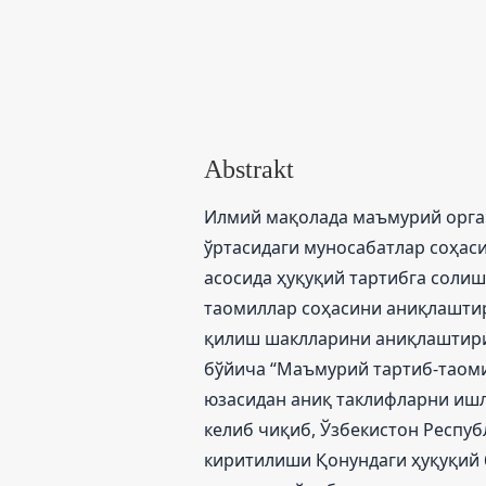
Abstrakt
Илмий мақолада маъмурий орга
ўртасидаги муносабатлар соҳас
асосида ҳуқуқий тартибга соли
таомиллар соҳасини аниқлашти
қилиш шаклларини аниқлаштириш
бўйича “Маъмурий тартиб-таом
юзасидан аниқ таклифларни иш
келиб чиқиб, Ўзбекистон Респу
киритилиши Қонундаги ҳуқуқий