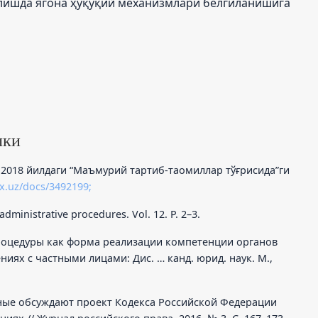
лишда ягона ҳуқуқий механизмлари белгиланишига
лки
.2018 йилдаги “Маъмурий тартиб-таомиллар тўғрисида”ги
ex.uz/docs/3492199;
dministrative procedures. Vol. 12. P. 2–3.
роцедуры как форма реализации компетенции органов
иях с частными лицами: Дис. … канд. юрид. наук. М.,
еные обсуждают проект Кодекса Российской Федерации