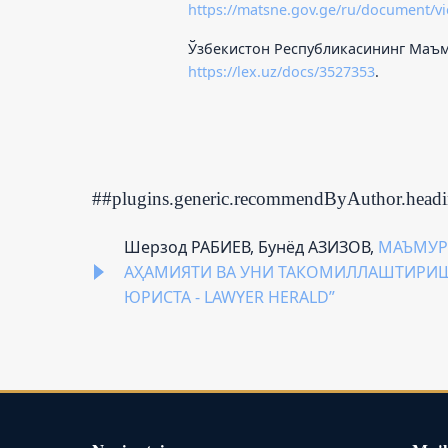
https://matsne.gov.ge/ru/document/v
Ўзбекистон Республикасининг Маъм
https://lex.uz/docs/3527353
.
##plugins.generic.recommendByAuthor.head
Шерзод РАБИЕВ, Бунёд АЗИЗОВ,
МАЪМУР
АҲАМИЯТИ ВА УНИ ТАКОМИЛЛАШТИРИШ
ЮРИСТА - LAWYER HERALD”