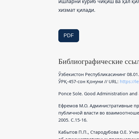
ишларни кўриб чиқиш ва ҳал қи
хизмат қилади.
PDF
Библиографические ссы
Ўзбекистон Республикасининг 08.01
ЎРҚ-457-сон Қонуни // URL:
https://l
Ponce Sole. Good Administration and a
Ефремов М.О. Административные п
публичной власти во взаимоотношен
2005. С.15-16.
Кабытов П.П., Стародубова О.Е. Уч