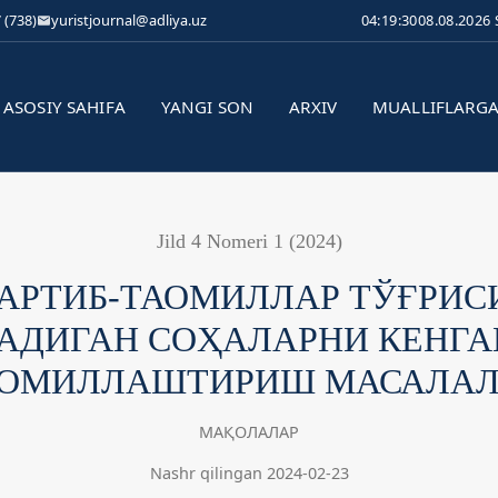
 (738)
yuristjournal@adliya.uz
04:19:30
08.08.2026
ASOSIY SAHIFA
YANGI SON
ARXIV
MUALLIFLARG
Jild 4 Nomeri 1 (2024)
АРТИБ-ТАОМИЛЛАР ТЎҒРИС
АДИГАН СОҲАЛАРНИ КЕНГА
КОМИЛЛАШТИРИШ МАСАЛАЛ
МАҚОЛАЛАР
Nashr qilingan 2024-02-23