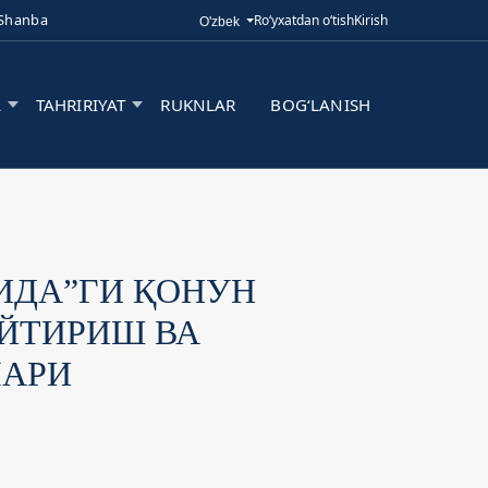
 Shanba
Ro‘yxatdan o‘tish
Kirish
Tilni o'zgartirish. Joriy til:
O'zbek
A
TAHRIRIYAT
RUKNLAR
BOG‘LANISH
ИДА”ГИ ҚОНУН
ЙТИРИШ ВА
АРИ