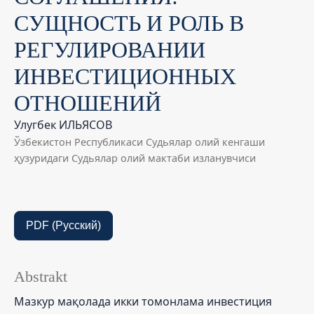
СУЩНОСТЬ И РОЛЬ В
РЕГУЛИРОВАНИИ
ИНВЕСТИЦИОННЫХ
ОТНОШЕНИЙ
Улугбек ИЛЬЯСОВ
Ўзбекистон Республикаси Судьялар олий кенгаши
ҳузуридаги Судьялар олий мактаби изланувчиси
PDF (Русский)
Abstrakt
Мазкур мақолада икки томонлама инвестиция