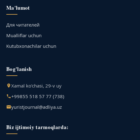
Ma'lumot
Для читателей
Mualliflar uchun
Kutubxonachilar uchun
Bog'lanish
Xamal ko‘chasi, 29-v uy
+99855 518 57 77 (738)
yuristjournal@adliya.uz
Biz ijtimoiy tarmoqlarda: