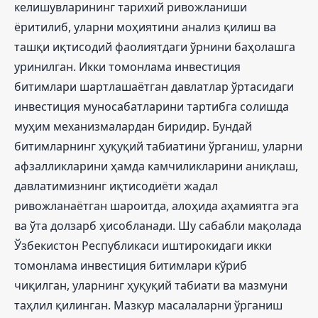
келишувларининг тарихий ривожланиши
ёритилиб, уларни моҳиятини анализ қилиш ва
ташқи иқтисодий фаолиятдаги ўрнини баҳолашга
уринилган. Икки томонлама инвестиция
битимлари шартлашаётган давлатлар ўртасидаги
инвестиция муносабатларини тартибга солишда
муҳим механизмалардан биридир. Бундай
битимларнинг ҳуқуқий табиатини ўрганиш, уларни
афзалликларини ҳамда камчиликларини аниқлаш,
давлатимизнинг иқтисодиёти жадал
ривожланаётган шароитда, алоҳида аҳамиятга эга
ва ўта долзарб ҳисобланади. Шу сабабли мақолада
Ўзбекистон Республикаси иштирокидаги икки
томонлама инвестиция битимлари кўриб
чиқилган, уларнинг ҳуқуқий табиати ва мазмуни
таҳлил қилинган. Мазкур масалаларни ўрганиш