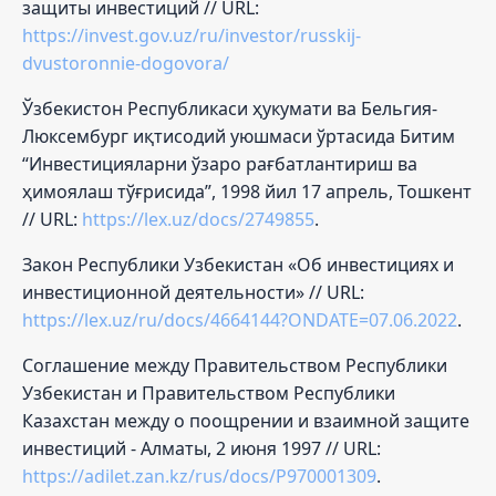
защиты инвестиций // URL:
https://invest.gov.uz/ru/investor/russkij-
dvustoronnie-dogovora/
Ўзбекистон Республикаси ҳукумати ва Бельгия-
Люксембург иқтисодий уюшмаси ўртасида Битим
“Инвестицияларни ўзаро рағбатлантириш ва
ҳимоялаш тўғрисида”, 1998 йил 17 апрель, Тошкент
// URL:
https://lex.uz/docs/2749855
.
Закон Республики Узбекистан «Об инвестициях и
инвестиционной деятельности» // URL:
https://lex.uz/ru/docs/4664144?ONDATE=07.06.2022
.
Соглашение между Правительством Республики
Узбекистан и Правительством Республики
Казахстан между о поощрении и взаимной защите
инвестиций - Алматы, 2 июня 1997 // URL:
https://adilet.zan.kz/rus/docs/P970001309
.