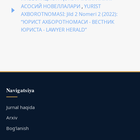
АСОСИЙ НОВЕЛЛАЛАРИ
,
YURIST
AXBOROTNOMASI: Jild 2 Nomeri 2 (2022):
“ЮРИСТ АХБОРОТНОМАСИ - ВЕСТНИК
ЮРИСТА - LAWYER HERALD”
Navigatsiya
Jurnal haqida
Arxiv
Bog‘lanish