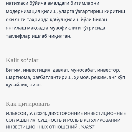
натижаси бўйича амалдаги битимларни
модернизация қилиш, уларга ўзгартириш киритиш
ёки янги таҳрирда қабул қилиш йўли билан
янгилаш мақсадга мувофиқлиги тўғрисида
таклифлар ишлаб чиқилган.
Kalit so‘zlar
Битим, инвестиция, давлат, муносабат, инвестор,
шартнома, рағбатлантириш, ҳимоя, режим, энг кўп
қулайлик, низо.
Как цитировать
ИЛЬЯСОВ , У. (2024). ДВУСТОРОННИЕ ИНВЕСТИЦИОННЫЕ
СОГЛАШЕНИЯ: СУЩНОСТЬ И РОЛЬ В РЕГУЛИРОВАНИИ
ИНВЕСТИЦИОННЫХ ОТНОШЕНИЙ .
YURIST