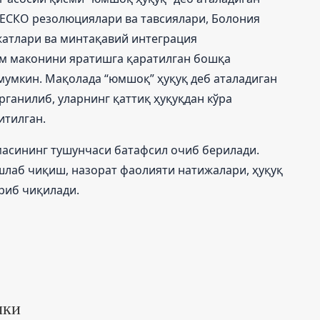
EСКО резолюциялари ва тавсиялари, Болония
атлари ва минтақавий интеграция
м маконини яратишга қаратилган бошқа
умкин. Мақолада “юмшоқ” ҳуқуқ деб аталадиган
рганилиб, уларнинг қаттиқ ҳуқуқдан кўра
итилган.
масининг тушунчаси батафсил очиб берилади.
лаб чиқиш, назорат фаолияти натижалари, ҳуқуқ
риб чиқилади.
лки