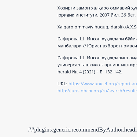
Ҳозирги замон халқаро оммавий ҳуқу
юридик институти, 2007 йил, 36-бет.
Xalqaro ommaviy huquq, darslik/A.X.Sai
Сафарова Ш. Инсон ҳуқуқлари бўй
манбалари // Юрист ахборотномаси – 
Сафарова Ш. Инсон ҳуқуқларига о
универсал ташкилотларнинг иштирок
herald №. 4 (2021) – Б. 132-142.
URL:
https://www.unicef.org/reports/
http://juris.ohchr.org/ru/search/result
##plugins.generic.recommendByAuthor.head