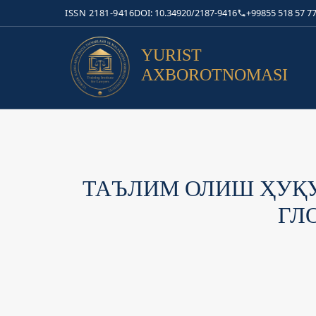
ISSN 2181-9416
DOI: 10.34920/2187-9416
+99855 518 57 77
YURIST
AXBOROTNOMASI
ТАЪЛИМ ОЛИШ ҲУҚ
ГЛ