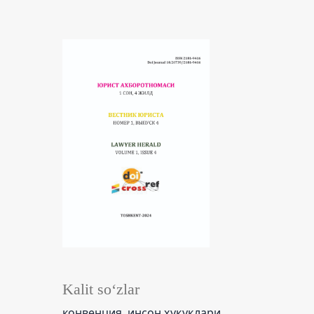
Kalit so‘zlar
конвенция, инсон ҳуқуқлари,