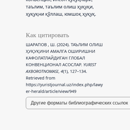
таълим, таълим олиш ҳуқуқи,
ҳуқуқни қўллаш, юмшоқ ҳуқуқ.
Как цитировать
ШАРАПОВ , Ш. (2024). ТАЪЛИМ ОЛИШ
ҲУҚУҚИНИ АМАЛГА ОШИРИШНИ
КАФОЛАТЛАЙДИГАН ГЛОБАЛ
КОНВЕНЦИОНАЛ АСОСЛАР.
YURIST
AXBOROTNOMASI
,
4
(1), 127–134.
Retrieved from
https://yuristjournal.uz/index.php/lawy
er-herald/article/view/949
Другие форматы библиографических ссылок