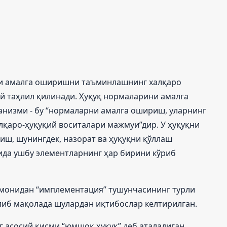
и амалга оширишни таъминлашнинг халқаро
 таҳлил қилинади. Ҳуқуқ нормаларини амалга
низми - бу “нормаларни амалга ошириш, уларнинг
қаро-ҳуқуқий воситалари мажмуи”дир. У ҳуқуқни
ш, шунингдек, назорат ва ҳуқуқни қўллаш
йида ушбу элементларнинг ҳар бирини кўриб
монидан “имплементация” тушунчасининг турли
либ мақолада шулардан иқтибослар келтирилган.
 асосий қисми “юмшоқ ҳуқуқ” деб аталадиган