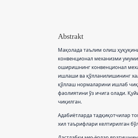
Abstrakt
Мақолада таълим олиш ҳуқуқин
конвенционал механизми умумий
оширишнинг конвенционал меха
ишлаши ва қўлланилишининг хал
қўллаш нормаларини ишлаб чиқи
фаолиятини ўз ичига олади. Қу
чиқилган.
Адабиётларда тадқиқотчилар то
хил таърифлари келтирилган бў
Дастлабки меъёрлар яратишнинг