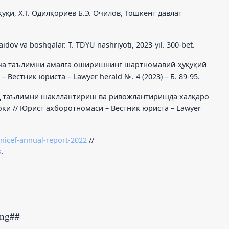
қи, Х.Т. Одилқориев Б.Э. Очилов, Тошкент давлат
dov va boshqalar. T. TDYU nashriyoti, 2023-yil. 300-bet.
ича таълимни амалга оширишнинг шартномавий-ҳуқуқий
Вестник юриста – Lawyer herald №. 4 (2023) – Б. 89-95.
ид таълимни шакллантириш ва ривожлантиришда халқаро
и // Юрист ахборотномаси – Вестник юриста – Lawyer
unicef-annual-report-2022
//
s
.
ing##