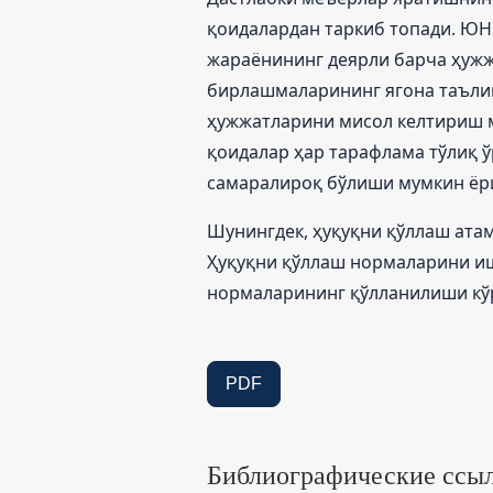
қоидалардан таркиб топади. ЮН
жараёнининг деярли барча ҳужж
бирлашмаларининг ягона таъли
ҳужжатларини мисол келтириш м
қоидалар ҳар тарафлама тўлиқ ў
самаралироқ бўлиши мумкин ёр
Шунингдек, ҳуқуқни қўллаш ата
Ҳуқуқни қўллаш нормаларини иш
нормаларининг қўлланилиши кў
PDF
Библиографические ссы