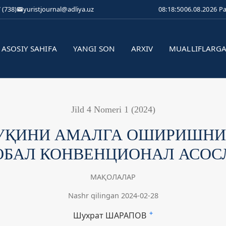
 (738)
yuristjournal@adliya.uz
08:18:51
06.08.2026 P
ASOSIY SAHIFA
YANGI SON
ARXIV
MUALLIFLARG
Jild 4 Nomeri 1 (2024)
УҚИНИ АМАЛГА ОШИРИШНИ
ОБАЛ КОНВЕНЦИОНАЛ АСОС
МАҚОЛАЛАР
Nashr qilingan 2024-02-28
Шухрат ШАРАПОВ
+